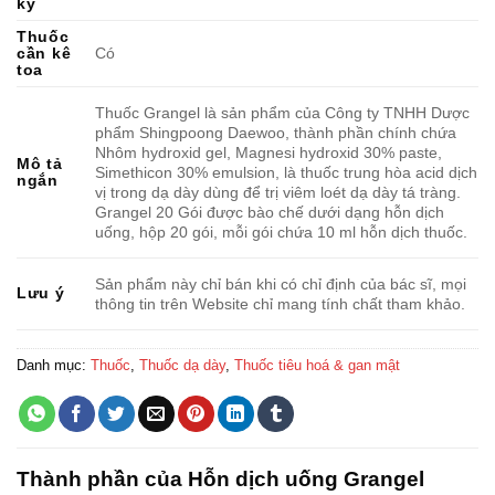
ký
Thuốc
cần kê
Có
toa
Thuốc Grangel là sản phẩm của Công ty TNHH Dược
phẩm Shingpoong Daewoo, thành phần chính chứa
Nhôm hydroxid gel, Magnesi hydroxid 30% paste,
Mô tả
Simethicon 30% emulsion, là thuốc trung hòa acid dịch
ngắn
vị trong dạ dày dùng để trị viêm loét dạ dày tá tràng.
Grangel 20 Gói được bào chế dưới dạng hỗn dịch
uống, hộp 20 gói, mỗi gói chứa 10 ml hỗn dịch thuốc.
Sản phẩm này chỉ bán khi có chỉ định của bác sĩ, mọi
Lưu ý
thông tin trên Website chỉ mang tính chất tham khảo.
Danh mục:
Thuốc
,
Thuốc dạ dày
,
Thuốc tiêu hoá & gan mật
Thành phần của Hỗn dịch uống Grangel