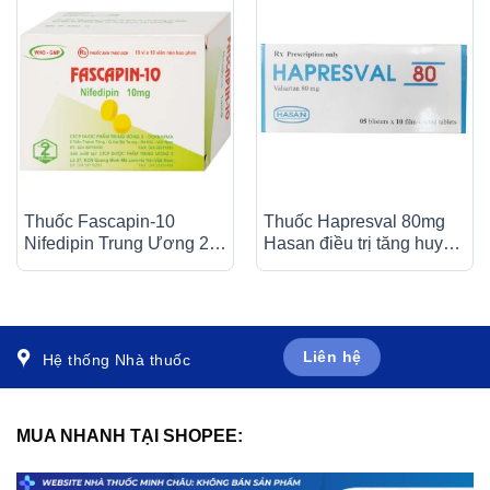
Thuốc Fascapin-10
Thuốc Hapresval 80mg
Nifedipin Trung Ương 2
Hasan điều trị tăng huyết
dự phòng đau thắt ngực,
áp nguyên phát (10 vỉ x
cao huyết áp (10 vỉ x 10
10 viên)
viên)
Liên hệ
Hệ thống Nhà thuốc
MUA NHANH TẠI SHOPEE: