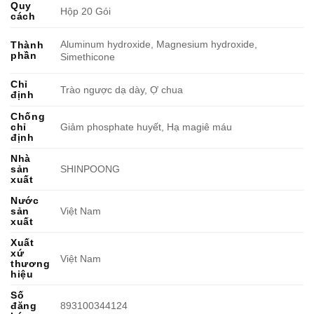
Quy
Hộp 20 Gói
cách
Aluminum hydroxide, Magnesium hydroxide,
Thành
phần
Simethicone
Chỉ
Trào ngược dạ dày, Ợ chua
định
Chống
chỉ
Giảm phosphate huyết, Hạ magiê máu
định
Nhà
sản
SHINPOONG
xuất
Nước
sản
Việt Nam
xuất
Xuất
xứ
Việt Nam
thương
hiệu
Số
đăng
893100344124