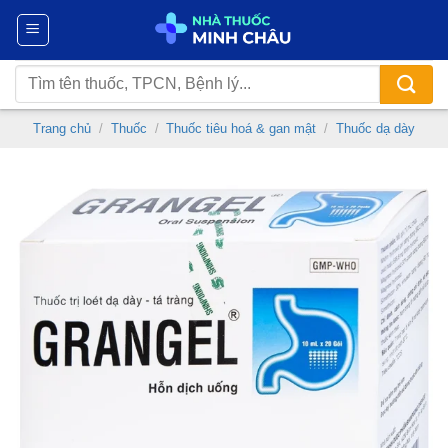
Chuyển
đến
nội
Tìm
dung
kiếm:
Trang chủ
/
Thuốc
/
Thuốc tiêu hoá & gan mật
/
Thuốc dạ dày