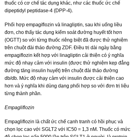
thuốc có cơ chế tác dụng khác, như các thuốc ức chế
dipeptidyl peptidase-4 (DPP-4).
Phối hợp empagiflozin và linagliptin, sau khi uống liều
đơn, cho thấy tác dụng kiểm soát đường huyết tốt hơn
(OGTT) so với từng thuốc riêng biệt đã được thử nghiệm
trên chuột đài tháo đường ZDF. Điều trị dài ngày bằng
empagiflozin kết hợp với linagliptin cải thiện có ý nghĩa
mức độ nhạy cảm với insulin (được thử nghiệm kẹp đẳng
đường tăng insulin huyết) trên chuột đài tháo đường
db/db. Mức độ nhạy cảm với insulin được cải thiện cao
hơn và ý nghĩa khi dùng dạng phối hợp so với đơn trị liệu
từng thành phần.
Empagliflozin
Empagliflozin là chất ức chế cạnh tranh có hồi phục và
chọn lọc cao với SGLT2 với IC50 = 1,3 nM. Thuốc có mức
độ chọn lọc gấp 5000 lần trên SGLT1 ở người, là protein