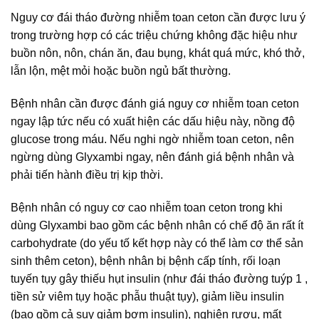
Nguy cơ đái tháo đường nhiễm toan ceton cần được lưu ý
trong trường hợp có các triệu chứng không đặc hiệu như
buồn nôn, nôn, chán ăn, đau bụng, khát quá mức, khó thở,
lẫn lộn, mệt mỏi hoặc buồn ngủ bất thường.
Bệnh nhân cần được đánh giá nguy cơ nhiễm toan ceton
ngay lập tức nếu có xuất hiện các dấu hiệu này, nồng độ
glucose trong máu. Nếu nghi ngờ nhiễm toan ceton, nên
ngừng dùng Glyxambi ngay, nên đánh giá bệnh nhân và
phải tiến hành điều trị kịp thời.
Bệnh nhân có nguy cơ cao nhiễm toan ceton trong khi
dùng Glyxambi bao gồm các bệnh nhân có chế độ ăn rất ít
carbohydrate (do yếu tố kết hợp này có thể làm cơ thể sản
sinh thêm ceton), bệnh nhân bị bệnh cấp tính, rối loạn
tuyến tụy gây thiếu hụt insulin (như đái tháo đường tuýp 1 ,
tiền sử viêm tụy hoặc phẫu thuật tụy), giảm liều insulin
(bao gồm cả suy giảm bơm insulin), nghiện rượu, mất