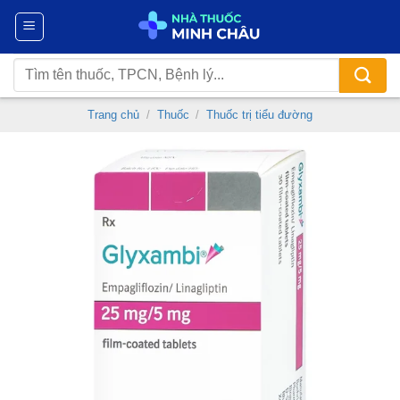
Chuyển
đến
nội
Tìm
dung
kiếm:
Trang chủ
/
Thuốc
/
Thuốc trị tiểu đường