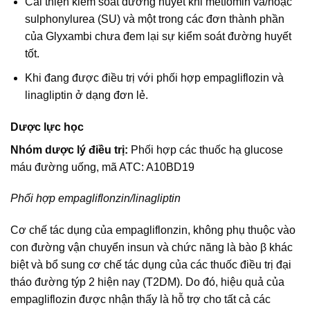
Cải thiện kiểm soát đường huyết khi metfomin và/hoặc
sulphonylurea (SU) và một trong các đơn thành phần
của Glyxambi chưa đem lại sự kiểm soát đường huyết
tốt.
Khi đang được điều trị với phối hợp empagliflozin và
linagliptin ở dạng đơn lẻ.
Dược lực học
Nhóm dược lý điều trị:
Phối hợp các thuốc hạ glucose
máu đường uống, mã ATC: A10BD19
Phối hợp empagliflonzin/linagliptin
Cơ chế tác dụng của empagliflonzin, không phụ thuộc vào
con đường vận chuyển insun và chức năng là bào β khác
biệt và bổ sung cơ chế tác dụng của các thuốc điều trị đại
tháo đường týp 2 hiện nay (T2DM). Do đó, hiệu quả của
empagliflozin được nhận thấy là hỗ trợ cho tất cả các