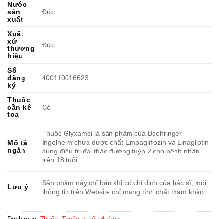
Nước
sản
Đức
xuất
Xuất
xứ
Đức
thương
hiệu
Số
đăng
400110016623
ký
Thuốc
cần kê
Có
toa
Thuốc Glyxambi là sản phẩm của Boehringer
Ingelheim chứa dược chất Empagliflozin và Linagliptin
Mô tả
ngắn
dùng điều trị đái tháo đường tuýp 2 cho bệnh nhân
trên 18 tuổi.
Sản phẩm này chỉ bán khi có chỉ định của bác sĩ, mọi
Lưu ý
thông tin trên Website chỉ mang tính chất tham khảo.
Danh mục:
Thuốc
,
Thuốc trị tiểu đường