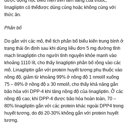
dược động học biểu hiện trên lâm sàng của thuốc,
linagliptin có thểđược dùng cùng hoặc không cùng với
thức ăn.
Phân bố
Do gắn với các mô, thể tích phân bổ biểu kiến trung bình ở
trạng thái ổn định sau khi dùng liều đơn 5 mg đường tĩnh
mạch linagliptin cho người tình nguyện khỏe mạnh vào
khoảng 1110 lít, cho thấy linagliptin phân bố rộng vào các
mô. Linagliptin gắn với protein huyết tương phụ thuộc vào
nồng độ, giảm từ khoảng 99% ở nồng độ 1 nmol/l xuống
75 – 89% ở nồng độ ≥ 30 nmol/l, cho thấy khả năng gắn
bão hòa với DPP-4 khi tăng nồng độ của linagliptin. Ở các
nồng độ cao, khi DPP-4 được bão hòa hoàn toàn, 70 –
80% linagliptin gắn với các protein khác ngoài DPP4 trong
huyết tương, do đó 20-30% không gắn với protein huyết
tương.