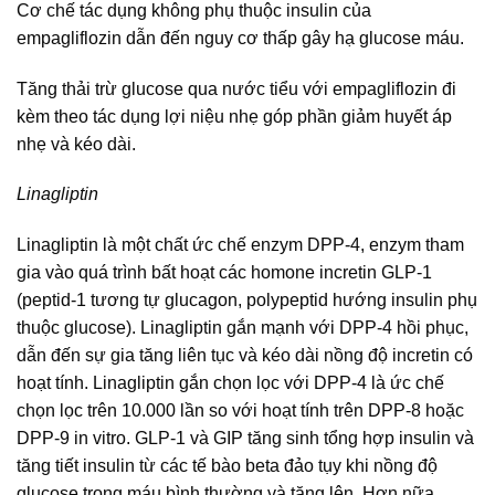
Cơ chế tác dụng không phụ thuộc insulin của
empagliflozin dẫn đến nguy cơ thấp gây hạ glucose máu.
Tăng thải trừ glucose qua nước tiểu với empagliflozin đi
kèm theo tác dụng lợi niệu nhẹ góp phần giảm huyết áp
nhẹ và kéo dài.
Linagliptin
Linagliptin là một chất ức chế enzym DPP-4, enzym tham
gia vào quá trình bất hoạt các homone incretin GLP-1
(peptid-1 tương tự glucagon, polypeptid hướng insulin phụ
thuộc glucose). Linagliptin gắn mạnh với DPP-4 hồi phục,
dẫn đến sự gia tăng liên tục và kéo dài nồng độ incretin có
hoạt tính. Linagliptin gắn chọn lọc với DPP-4 là ức chế
chọn lọc trên 10.000 lần so với hoạt tính trên DPP-8 hoặc
DPP-9 in vitro. GLP-1 và GIP tăng sinh tổng hợp insulin và
tăng tiết insulin từ các tế bào beta đảo tụy khi nồng độ
glucose trong máu bình thường và tăng lên. Hơn nữa,