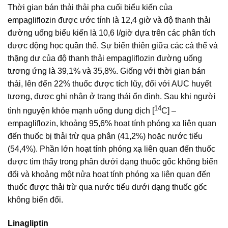
Thời gian bán thải thải pha cuối biểu kiến của
empagliflozin được ước tính là 12,4 giờ và độ thanh thải
đường uống biểu kiến là 10,6 l/giờ dựa trên các phân tích
được động học quần thể. Sự biến thiên giữa các cá thể và
thặng dư của độ thanh thải empagliflozin đường uống
tương ứng là 39,1% và 35,8%. Giống với thời gian bán
thải, lên đến 22% thuốc được tích lũy, đối với AUC huyết
tương, được ghi nhận ở trạng thái ổn định. Sau khi người
14
tình nguyện khỏe mạnh uống dung dịch [
C] –
empagliflozin, khoảng 95,6% hoạt tính phóng xạ liên quan
đến thuốc bị thải trừ qua phân (41,2%) hoặc nước tiểu
(54,4%). Phần lớn hoạt tính phóng xạ liên quan đến thuốc
được tìm thấy trong phân dưới dạng thuốc gốc không biển
đổi và khoảng một nửa hoạt tính phóng xạ liên quan đến
thuốc được thải trừ qua nước tiểu dưới dạng thuốc gốc
không biến đổi.
Linagliptin