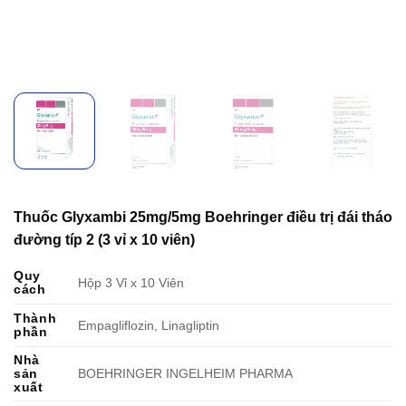
Thuốc Glyxambi 25mg/5mg Boehringer điều trị đái tháo
đường típ 2 (3 vỉ x 10 viên)
Quy
Hộp 3 Vỉ x 10 Viên
cách
Thành
Empagliflozin, Linagliptin
phần
Nhà
sản
BOEHRINGER INGELHEIM PHARMA
xuất