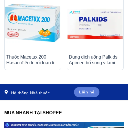
Thuốc Macetux 200
Dung dịch uống Palkids
Hasan điều trị rối loạn tiết
Apimed bổ sung vitamin,
dịch phế quản (30 gói x
canxi, điều trị suy nhược
1g)
cơ thể (20 ống x 10ml)
Liên hệ
Hệ thống Nhà thuốc
MUA NHANH TẠI SHOPEE: