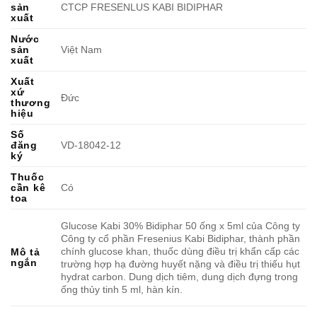
sản
CTCP FRESENLUS KABI BIDIPHAR
xuất
Nước
sản
Việt Nam
xuất
Xuất
xứ
Đức
thương
hiệu
Số
đăng
VD-18042-12
ký
Thuốc
cần kê
Có
toa
Glucose Kabi 30% Bidiphar 50 ống x 5ml của Công ty
Công ty cổ phần Fresenius Kabi Bidiphar, thành phần
chính glucose khan, thuốc dùng điều trị khẩn cấp các
Mô tả
ngắn
trường hợp hạ đường huyết nặng và điều trị thiếu hụt
hydrat carbon. Dung dịch tiêm, dung dịch đựng trong
ống thủy tinh 5 ml, hàn kín.