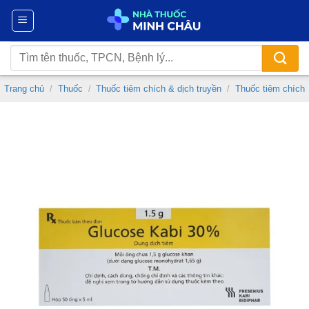
Chuyển
đến
nội
Tìm
dung
kiếm:
Trang chủ
/
Thuốc
/
Thuốc tiêm chích & dịch truyền
/
Thuốc tiêm chích