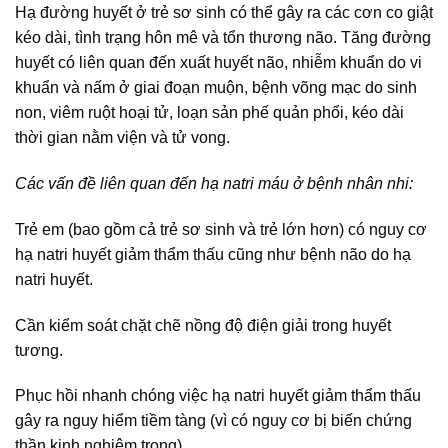
Hạ đường huyết ở trẻ sơ sinh có thể gây ra các cơn co giật
kéo dài, tình trạng hôn mê và tổn thương não. Tăng đường
huyết có liên quan đến xuất huyết não, nhiễm khuẩn do vi
khuẩn và nấm ở giai đoạn muộn, bệnh võng mạc do sinh
non, viêm ruột hoại tử, loạn sản phế quản phổi, kéo dài
thời gian nằm viện và tử vong.
Các vấn đề liên quan đến hạ natri máu ở bệnh nhân nhi:
Trẻ em (bao gồm cả trẻ sơ sinh và trẻ lớn hơn) có nguy cơ
hạ natri huyết giảm thẩm thấu cũng như bệnh não do hạ
natri huyết.
Cần kiểm soát chặt chẽ nồng độ điện giải trong huyết
tương.
Phục hồi nhanh chóng việc hạ natri huyết giảm thẩm thấu
gây ra nguy hiểm tiềm tàng (vì có nguy cơ bị biến chứng
thần kinh nghiêm trọng).