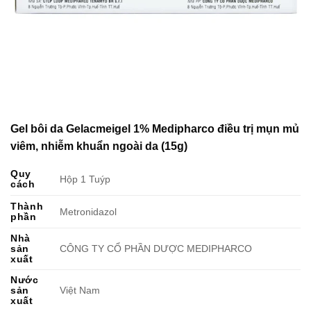
Gel bôi da Gelacmeigel 1% Medipharco điều trị mụn mủ
viêm, nhiễm khuẩn ngoài da (15g)
Quy
Hộp 1 Tuýp
cách
Thành
Metronidazol
phần
Nhà
sản
CÔNG TY CỔ PHẦN DƯỢC MEDIPHARCO
xuất
Nước
sản
Việt Nam
xuất