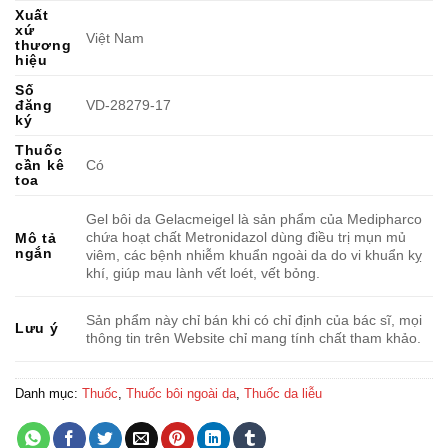
Xuất
xứ
Việt Nam
thương
hiệu
Số
đăng
VD-28279-17
ký
Thuốc
cần kê
Có
toa
Gel bôi da Gelacmeigel là sản phẩm của Medipharco
chứa hoạt chất Metronidazol dùng điều trị mụn mủ
Mô tả
ngắn
viêm, các bệnh nhiễm khuẩn ngoài da do vi khuẩn kỵ
khí, giúp mau lành vết loét, vết bỏng.
Sản phẩm này chỉ bán khi có chỉ định của bác sĩ, mọi
Lưu ý
thông tin trên Website chỉ mang tính chất tham khảo.
Danh mục:
Thuốc
,
Thuốc bôi ngoài da
,
Thuốc da liễu