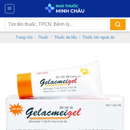
Chuyển
đến
nội
Tìm
dung
kiếm:
Trang chủ
/
Thuốc
/
Thuốc da liễu
/
Thuốc bôi ngoài da