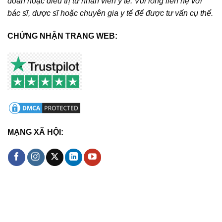
đoán hoặc điều trị từ nhân viên y tế. Vui lòng liên hệ với
bác sĩ, dược sĩ hoặc chuyên gia y tế để được tư vấn cụ thể.
CHỨNG NHẬN TRANG WEB:
MẠNG XÃ HỘI: