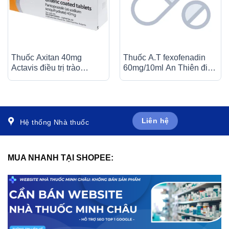
Thuốc Axitan 40mg
Thuốc A.T fexofenadin
Actavis điều trị trào
60mg/10ml An Thiên điều
ngược dạ dày – thực
trị triệu chứng viêm mũi dị
quản (3 vỉ x 10 viên)
ứng theo mùa (30 ống x
10ml)
Liên hệ
Hệ thống Nhà thuốc
MUA NHANH TẠI SHOPEE: