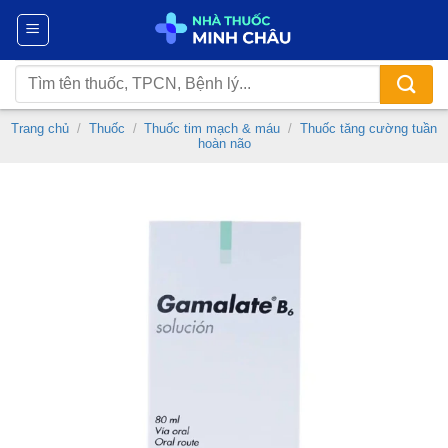
Chuyển
đến
nội
Tìm
dung
kiếm:
Trang chủ
/
Thuốc
/
Thuốc tim mạch & máu
/
Thuốc tăng cường tuần
hoàn não