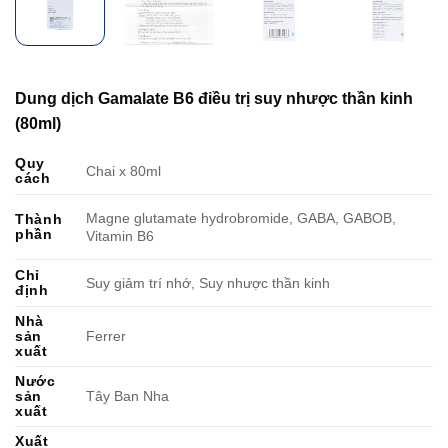
Dung dịch Gamalate B6 điều trị suy nhược thần kinh
(80ml)
Quy
Chai x 80ml
cách
Magne glutamate hydrobromide, GABA, GABOB,
Thành
phần
Vitamin B6
Chỉ
Suy giảm trí nhớ, Suy nhược thần kinh
định
Nhà
sản
Ferrer
xuất
Nước
sản
Tây Ban Nha
xuất
Xuất