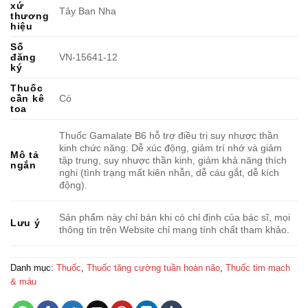
xứ
Tây Ban Nha
thương
hiệu
Số
đăng
VN-15641-12
ký
Thuốc
cần kê
Có
toa
Thuốc Gamalate B6 hỗ trợ điều trị suy nhược thần
kinh chức năng: Dễ xúc động, giảm trí nhớ và giảm
Mô tả
tập trung, suy nhược thần kinh, giảm khả năng thích
ngắn
nghi (tình trạng mất kiên nhẫn, dễ cáu gắt, dễ kích
động).
Sản phẩm này chỉ bán khi có chỉ định của bác sĩ, mọi
Lưu ý
thông tin trên Website chỉ mang tính chất tham khảo.
Danh mục:
Thuốc
,
Thuốc tăng cường tuần hoàn não
,
Thuốc tim mạch
& máu