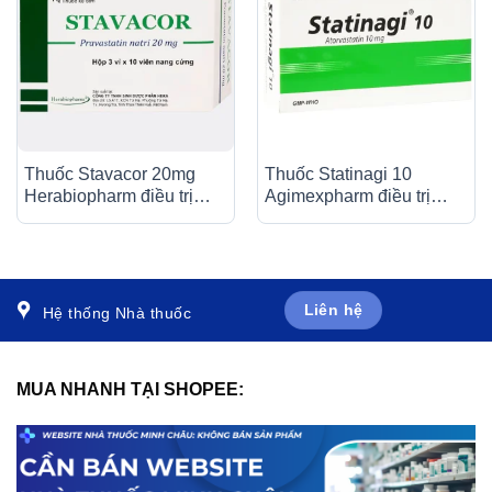
Thuốc Stavacor 20mg
Thuốc Statinagi 10
Herabiopharm điều trị
Agimexpharm điều trị
tăng cholesterol máu (3 vỉ
tăng cholesterol máu,
x 10 viên)
giảm nguy cơ nhồi máu
cơ tim (6 vỉ x 10 viên)
Liên hệ
Hệ thống Nhà thuốc
MUA NHANH TẠI SHOPEE: