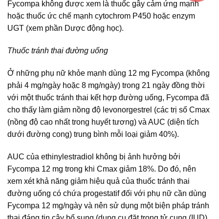
Fycompa không được xem là thuốc gây cảm ứng mạnh
hoặc thuốc ức chế mạnh cytochrom P450 hoặc enzym
UGT (xem phần Dược động học).
Thuốc tránh thai đường uống
Ở những phụ nữ khỏe mạnh dùng 12 mg Fycompa (không
phải 4 mg/ngày hoặc 8 mg/ngày) trong 21 ngày đồng thời
với một thuốc tránh thai kết hợp đường uống, Fycompa đã
cho thấy làm giảm nồng độ levonorgestrel (các trị số Cmax
(nồng độ cao nhất trong huyết tương) và AUC (diện tích
dưới đường cong) trung bình mỗi loại giảm 40%).
AUC của ethinylestradiol không bị ảnh hưởng bởi
Fycompa 12 mg trong khi Cmax giảm 18%. Do đó, nên
xem xét khả năng giảm hiệu quả của thuốc tránh thai
đường uống có chứa progestatif đối với phụ nữ cần dùng
Fycompa 12 mg/ngày và nên sử dụng một biện pháp tránh
thai đáng tin cậy bổ sung (dụng cụ đặt trong tử cung (IUD),