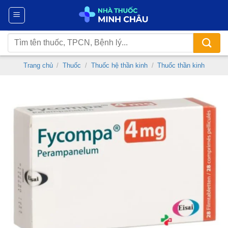
Chuyển
đến
nội
Tìm
dung
kiếm:
Trang chủ
/
Thuốc
/
Thuốc hệ thần kinh
/
Thuốc thần kinh