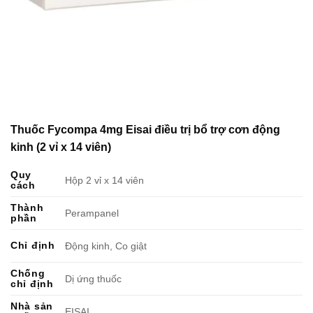
Thuốc Fycompa 4mg Eisai điều trị bổ trợ cơn động
kinh (2 vỉ x 14 viên)
Quy
Hộp 2 vỉ x 14 viên
cách
Thành
Perampanel
phần
Chỉ định
Động kinh, Co giật
Chống
Dị ứng thuốc
chỉ định
Nhà sản
EISAI