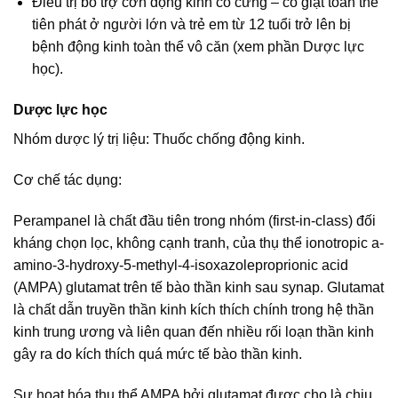
Điều trị bổ trợ cơn động kinh co cứng – co giật toàn thể
tiên phát ở người lớn và trẻ em từ 12 tuổi trở lên bị
bệnh động kinh toàn thể vô căn (xem phần Dược lực
học).
Dược lực học
Nhóm dược lý trị liệu: Thuốc chống động kinh.
Cơ chế tác dụng:
Perampanel là chất đầu tiên trong nhóm (first-in-class) đối
kháng chọn lọc, không cạnh tranh, của thụ thể ionotropic a-
amino-3-hydroxy-5-methyl-4-isoxazoleproprionic acid
(AMPA) glutamat trên tế bào thần kinh sau synap. Glutamat
là chất dẫn truyền thần kinh kích thích chính trong hệ thần
kinh trung ương và liên quan đến nhiều rối loạn thần kinh
gây ra do kích thích quá mức tế bào thần kinh.
Sự hoạt hóa thụ thể AMPA bởi glutamat được cho là chịu