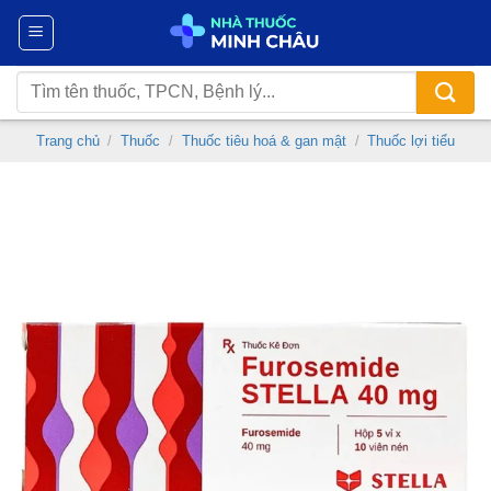
Chuyển
đến
nội
Tìm
dung
kiếm:
Trang chủ
/
Thuốc
/
Thuốc tiêu hoá & gan mật
/
Thuốc lợi tiểu