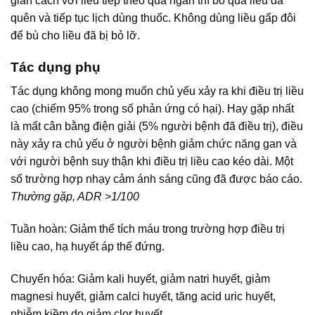
giãn cách với liều tiếp theo quá ngắn thì bỏ qua liều đã
quên và tiếp tục lịch dùng thuốc. Không dùng liều gấp đôi
để bù cho liều đã bị bỏ lỡ.
Tác dụng phụ
Tác dụng không mong muốn chủ yếu xảy ra khi điều trị liều
cao (chiếm 95% trong số phản ứng có hại). Hay gặp nhất
là mất cân bằng điện giải (5% người bệnh đã điều trị), điều
này xảy ra chủ yếu ở người bệnh giảm chức năng gan và
với người bệnh suy thận khi điều trị liều cao kéo dài. Một
số trường hợp nhạy cảm ánh sáng cũng đã được báo cáo.
Thường gặp, ADR >1/100
Tuần hoàn: Giảm thể tích máu trong trường hợp điều trị
liều cao, hạ huyết áp thế đứng.
Chuyển hóa: Giảm kali huyết, giảm natri huyết, giảm
magnesi huyết, giảm calci huyết, tăng acid uric huyết,
nhiễm kiềm do giảm clor huyết.