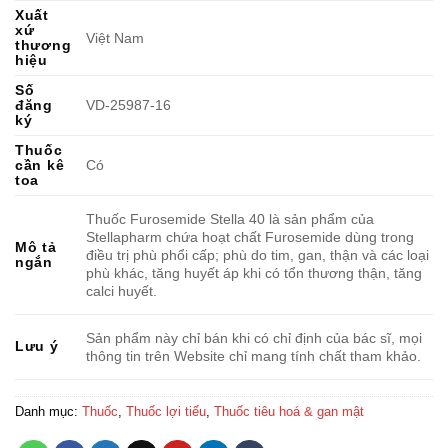
Xuất
xứ
Việt Nam
thương
hiệu
Số
đăng
VD-25987-16
ký
Thuốc
cần kê
Có
toa
Thuốc Furosemide Stella 40 là sản phẩm của
Stellapharm chứa hoạt chất Furosemide dùng trong
Mô tả
điều trị phù phổi cấp; phù do tim, gan, thận và các loại
ngắn
phù khác, tăng huyết áp khi có tổn thương thận, tăng
calci huyết.
Sản phẩm này chỉ bán khi có chỉ định của bác sĩ, mọi
Lưu ý
thông tin trên Website chỉ mang tính chất tham khảo.
Danh mục:
Thuốc
,
Thuốc lợi tiểu
,
Thuốc tiêu hoá & gan mật