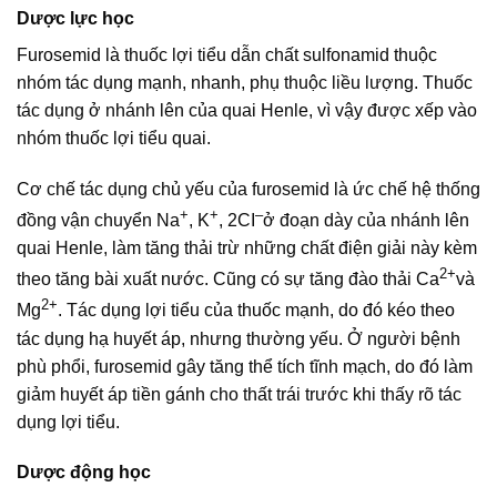
Dược lực học
Furosemid là thuốc lợi tiểu dẫn chất sulfonamid thuộc
nhóm tác dụng mạnh, nhanh, phụ thuộc liều lượng. Thuốc
tác dụng ở nhánh lên của quai Henle, vì vậy được xếp vào
nhóm thuốc lợi tiểu quai.
Cơ chế tác dụng chủ yếu của furosemid là ức chế hệ thống
+
+
–
đồng vận chuyển Na
, K
, 2CI
ở đoạn dày của nhánh lên
quai Henle, làm tăng thải trừ những chất điện giải này kèm
2+
theo tăng bài xuất nước. Cũng có sự tăng đào thải Ca
và
2+
Mg
. Tác dụng lợi tiểu của thuốc mạnh, do đó kéo theo
tác dụng hạ huyết áp, nhưng thường yếu. Ở người bệnh
phù phổi, furosemid gây tăng thể tích tĩnh mạch, do đó làm
giảm huyết áp tiền gánh cho thất trái trước khi thấy rõ tác
dụng lợi tiểu.
Dược động học