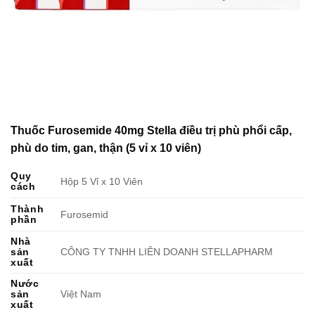
Thuốc Furosemide 40mg Stella điều trị phù phổi cấp,
phù do tim, gan, thận (5 vỉ x 10 viên)
Quy
Hộp 5 Vỉ x 10 Viên
cách
Thành
Furosemid
phần
Nhà
sản
CÔNG TY TNHH LIÊN DOANH STELLAPHARM
xuất
Nước
sản
Việt Nam
xuất