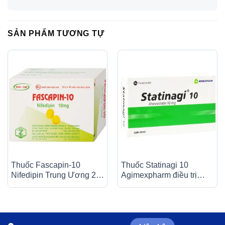
SẢN PHẨM TƯƠNG TỰ
Thuốc Fascapin-10
Thuốc Statinagi 10
Nifedipin Trung Ương 2
Agimexpharm điều trị
dự phòng đau thắt ngực,
tăng cholesterol máu,
cao huyết áp (10 vỉ x 10
giảm nguy cơ nhồi máu
viên)
cơ tim (6 vỉ x 10 viên)