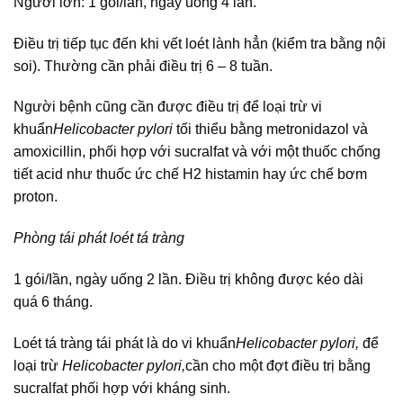
Người lớn: 1 gói/lần, ngày uống 4 lần.
Điều trị tiếp tục đến khi vết loét lành hẳn (kiểm tra bằng nội
soi). Thường cần phải điều trị 6 – 8 tuần.
Người bệnh cũng cần được điều trị để loại trừ vi
khuẩn
Helicobacter pylori
tối thiểu bằng metronidazol và
amoxicillin, phối hợp với sucralfat và với một thuốc chống
tiết acid như thuốc ức chế H2 histamin hay ức chế bơm
proton.
Phòng tái phát loét tá tràng
1 gói/Iần, ngày uống 2 lần. Điều trị không được kéo dài
quá 6 tháng.
Loét tá tràng tái phát là do vi khuẩn
Helicobacter pylori,
để
loại trừ
Helicobacter pylori,
cần cho một đợt điều trị bằng
sucralfat phối hợp với kháng sinh.