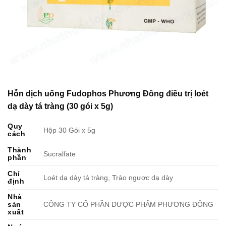
Hỗn dịch uống Fudophos Phương Đông điều trị loét
dạ dày tá tràng (30 gói x 5g)
Quy
Hộp 30 Gói x 5g
cách
Thành
Sucralfate
phần
Chỉ
Loét dạ dày tá tràng, Trào ngược dạ dày
định
Nhà
sản
CÔNG TY CỔ PHẦN DƯỢC PHẨM PHƯƠNG ĐÔNG
xuất