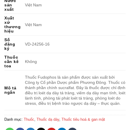
Nước
sản
Việt Nam
xuất
Xuất
xứ
Việt Nam
thương
hiệu
Số
đăng
VD-24256-16
ký
Thuốc
cần kê
Không
toa
Thuốc Fudophos là sản phẩm được sản xuất bởi
Công ty Cổ phần Dược phẩm Phương Đông. Thuốc có
thành phần chính sucralfat. Đây là thuốc được chỉ định
Mô tả
ngắn
điều trị loét dạ dày tá tràng, viêm dạ dày mạn tính, loét
lành tính, phòng tái phát loét tá tràng, phòng loét do
stress, điều trị bệnh trào ngược dạ dày – thực quản.
Danh mục:
Thuốc
,
Thuốc dạ dày
,
Thuốc tiêu hoá & gan mật