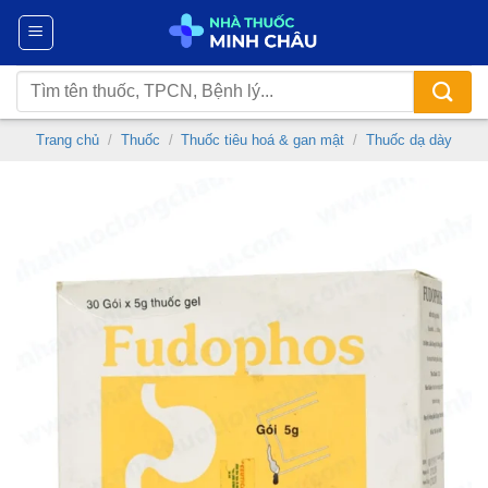
Chuyển
đến
nội
Tìm
dung
kiếm:
Trang chủ
/
Thuốc
/
Thuốc tiêu hoá & gan mật
/
Thuốc dạ dày