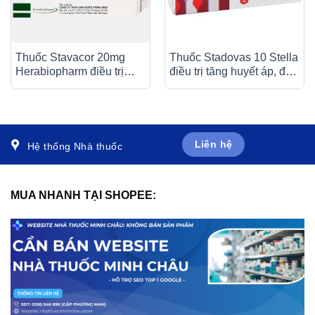
Thuốc Stavacor 20mg
Thuốc Stadovas 10 Stella
Herabiopharm điều trị
điều trị tăng huyết áp, đau
tăng cholesterol máu (3 vỉ
thắt ngực ổn định mạn
x 10 viên)
tính (3 vỉ x 10 viên)
Liên hệ
Hệ thống Nhà thuốc
MUA NHANH TẠI SHOPEE: