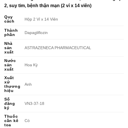
2, suy tim, bệnh thận mạn (2 vỉ x 14 viên)
Quy
Hộp 2 Vỉ x 14 Viên
cách
Thành
Dapagliflozin
phần
Nhà
sản
ASTRAZENECA PHARMACEUTICAL
xuất
Nước
sản
Hoa Kỳ
xuất
Xuất
xứ
Anh
thương
hiệu
Số
đăng
VN3-37-18
ký
Thuốc
cần kê
Có
toa