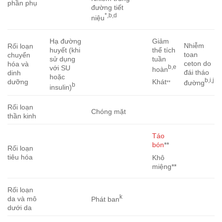
phần phụ
đường tiết
*,b,d
niệu
Hạ đường
Giảm
Nhiễm
Rối loạn
huyết (khi
thể tích
toan
chuyển
sử dụng
tuần
ceton do
hóa và
b,e
với SU
hoàn
đái tháo
dinh
hoặc
b,i,j
Khát
dưỡng
đường
**
b
insulin)
Rối loạn
Chóng mặt
thần kinh
Táo
bón
**
Rối loạn
tiêu hóa
Khô
miệng**
Rối loạn
k
da và mô
Phát ban
dưới da