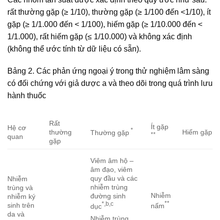
rất thường gặp (≥ 1/10), thường gặp (≥ 1/100 đến <1/10), ít
gặp (≥ 1/1.000 đến < 1/100), hiếm gặp (≥ 1/10.000 đến <
1/1.000), rất hiếm gặp (≤ 1/10.000) và không xác định
(không thể ước tính từ dữ liệu có sẵn).
Bảng 2. Các phản ứng ngoại ý trong thử nghiệm lâm sàng
có đối chứng với giả dược a và theo dõi trong quá trình lưu
hành thuốc
Rất
Ít gặp
Hệ cơ
*
thường
Hiếm gặp
Thường gặp
**
quan
gặp
Viêm âm hộ –
âm đạo, viêm
quy đầu và các
Nhiễm
nhiễm trùng
trùng và
Nhiễm
đường sinh
nhiễm ký
**
*,b,c
sinh trên
nấm
dục
da và
Nhiễm trùng