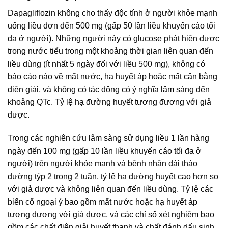
Dapagliflozin không cho thấy độc tính ở người khỏe mạnh
uống liều đơn đến 500 mg (gấp 50 lần liều khuyến cáo tối
đa ở người). Những người này có glucose phát hiện được
trong nước tiểu trong một khoảng thời gian liên quan đến
liều dùng (ít nhất 5 ngày đối với liều 500 mg), không có
báo cáo nào về mất nước, hạ huyết áp hoặc mất cân bằng
điện giải, và không có tác động có ý nghĩa lâm sàng đến
khoảng QTc. Tỷ lệ hạ đường huyết tương đương với giả
dược.
Trong các nghiên cứu lâm sàng sử dụng liều 1 lần hàng
ngày đến 100 mg (gấp 10 lần liều khuyến cáo tối đa ở
người) trên người khỏe mạnh và bệnh nhân đái tháo
đường týp 2 trong 2 tuần, tỷ lệ hạ đường huyết cao hơn so
với giả dược và không liên quan đến liều dùng. Tỷ lệ các
biến cố ngoại ý bao gồm mất nước hoặc hạ huyết áp
tương đương với giả dược, và các chỉ số xét nghiệm bao
gồm các chất điện giải huyết thanh và chất đánh dấu sinh