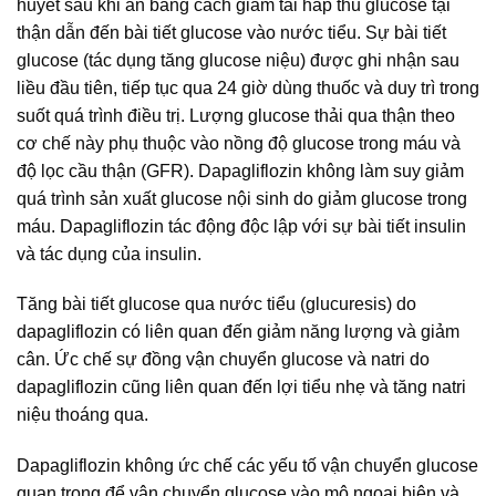
huyết sau khi ăn bằng cách giảm tái hấp thu glucose tại
thận dẫn đến bài tiết glucose vào nước tiểu. Sự bài tiết
glucose (tác dụng tăng glucose niệu) được ghi nhận sau
liều đầu tiên, tiếp tục qua 24 giờ dùng thuốc và duy trì trong
suốt quá trình điều trị. Lượng glucose thải qua thận theo
cơ chế này phụ thuộc vào nồng độ glucose trong máu và
độ lọc cầu thận (GFR). Dapagliflozin không làm suy giảm
quá trình sản xuất glucose nội sinh do giảm glucose trong
máu. Dapagliflozin tác động độc lập với sự bài tiết insulin
và tác dụng của insulin.
Tăng bài tiết glucose qua nước tiểu (glucuresis) do
dapagliflozin có liên quan đến giảm năng lượng và giảm
cân. Ức chế sự đồng vận chuyển glucose và natri do
dapagliflozin cũng liên quan đến lợi tiểu nhẹ và tăng natri
niệu thoáng qua.
Dapagliflozin không ức chế các yếu tố vận chuyển glucose
quan trọng để vận chuyển glucose vào mô ngoại biên và