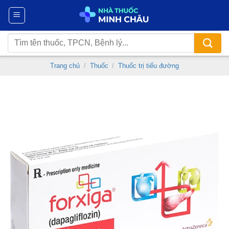
Chuyển
đến
nội
Tìm
dung
kiếm:
Trang chủ
/
Thuốc
/
Thuốc trị tiểu đường