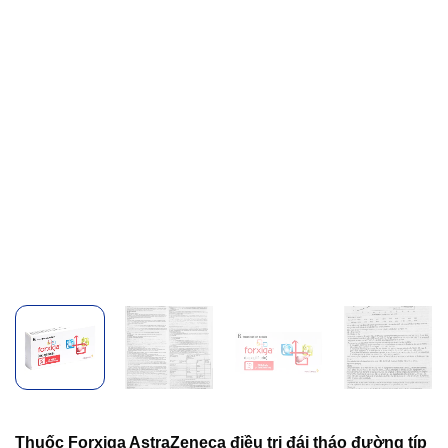
Thuốc Forxiga AstraZeneca điều trị đái tháo đường típ