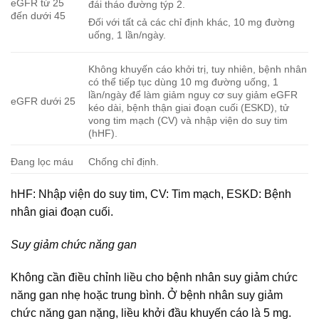
eGFR từ 25
đái tháo đường týp 2.
đến dưới 45
Đối với tất cả các chỉ định khác, 10 mg đường
uống, 1 lần/ngày.
Không khuyến cáo khởi trị, tuy nhiên, bệnh nhân
có thể tiếp tục dùng 10 mg đường uống, 1
lần/ngày để làm giảm nguy cơ suy giảm eGFR
eGFR dưới 25
kéo dài, bệnh thận giai đoạn cuối (ESKD), tử
vong tim mạch (CV) và nhập viện do suy tim
(hHF).
Đang lọc máu
Chống chỉ định.
hHF: Nhập viện do suy tim, CV: Tim mạch, ESKD: Bệnh
nhân giai đoạn cuối.
Suy giảm chức năng gan
Không cần điều chỉnh liều cho bệnh nhân suy giảm chức
năng gan nhẹ hoặc trung bình. Ở bệnh nhân suy giảm
chức năng gan nặng, liều khởi đầu khuyến cáo là 5 mg.