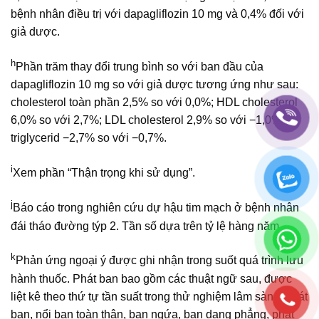
bệnh nhân điều trị với dapagliflozin 10 mg và 0,4% đối với
giả dược.
h
Phần trăm thay đổi trung bình so với ban đầu của
dapagliflozin 10 mg so với giả dược tương ứng như sau:
cholesterol toàn phần 2,5% so với 0,0%; HDL cholesterol
6,0% so với 2,7%; LDL cholesterol 2,9% so với −1,0%;
triglycerid −2,7% so với −0,7%.
i
Xem phần “Thận trọng khi sử dụng”.
j
Báo cáo trong nghiên cứu dự hậu tim mạch ở bệnh nhân
đái tháo đường týp 2. Tần số dựa trên tỷ lệ hàng năm.
k
Phản ứng ngoại ý được ghi nhận trong suốt quá trình lưu
hành thuốc. Phát ban bao gồm các thuật ngữ sau, được
liệt kê theo thứ tự tần suất trong thử nghiệm lâm sàng: phát
ban, nổi ban toàn thân, ban ngứa, ban dạng phẳng, phát