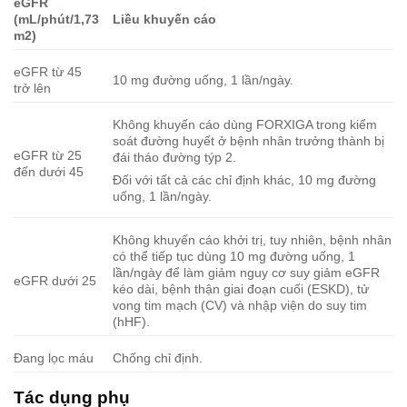
eGFR
(mL/phút/1,73
Liều khuyến cáo
m2)
eGFR từ 45
10 mg đường uống, 1 lần/ngày.
trở lên
Không khuyến cáo dùng FORXIGA trong kiểm
soát đường huyết ở bệnh nhân trưởng thành bị
eGFR từ 25
đái tháo đường týp 2.
đến dưới 45
Đối với tất cả các chỉ định khác, 10 mg đường
uống, 1 lần/ngày.
Không khuyến cáo khởi trị, tuy nhiên, bệnh nhân
có thể tiếp tục dùng 10 mg đường uống, 1
lần/ngày để làm giảm nguy cơ suy giảm eGFR
eGFR dưới 25
kéo dài, bệnh thận giai đoạn cuối (ESKD), tử
vong tim mạch (CV) và nhập viện do suy tim
(hHF).
Đang lọc máu
Chống chỉ định.
Tác dụng phụ