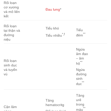
Rối loạn
cơ xương
Đau lưng
*
và mô liên
kết
Rối loạn
Tiểu khó
Tiểu
tại thận và
**
*,f
đường
đêm
Tiểu nhiều
niệu
Ngứa
âm đạo
– âm
Rối loạn
**
hộ
sinh dục
Ngứa
và tuyến
đường
vú
sinh
**
dục
Tăng
urê
Tăng
trong
hematocritg
Cận lâm
**
máu