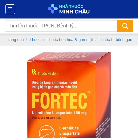
Chuyển
đến
nội
Tìm
dung
kiếm:
Trang chủ
/
Thuốc
/
Thuốc tiêu hoá & gan mật
/
Thuốc trị bệnh gan