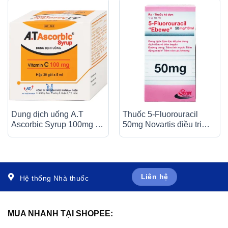
Dung dịch uống A.T
Thuốc 5-Fluorouracil
Ascorbic Syrup 100mg bổ
50mg Novartis điều trị
sung vitamin C, điều trị
giảm nhẹ trong nhiều loại
bệnh scorbut (30 gói x
ung thư (10ml)
5ml)
Liên hệ
Hệ thống Nhà thuốc
MUA NHANH TẠI SHOPEE: