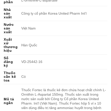
L-ornithine-L-aspartate
phần
Nhà
sản
Công ty cổ phần Korea United Pharm Int’l
xuất
Nước
sản
Việt Nam
xuất
Xuất
xứ
Hàn Quốc
thương
hiệu
Số
đăng
VD-25442-16
ký
Thuốc
cần kê
Có
toa
Thuốc Fortec là thuốc kê đơn chứa hoạt chất chính L-
Ornithin L-Aspartat 150mg. Thuốc sản xuất trong
nước sản xuất bởi Công ty Cổ phần Korea United
Mô tả
ngắn
Pharm. Int’l (Việt Nam). Thuốc Fortec hộp 5 vỉ x 10
viên dùng điều trị tăng ammoniac huyết trong bệnh