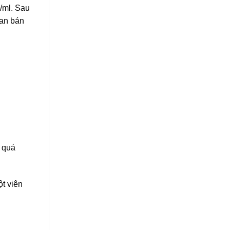
/ml. Sau
ian bán
 quá
t viên