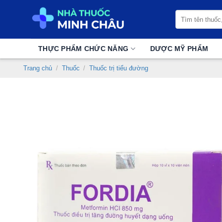
Chuyển
Tìm
đến
kiếm:
nội
dung
THỰC PHẨM CHỨC NĂNG
DƯỢC MỸ PHẨM
Trang chủ
/
Thuốc
/
Thuốc trị tiểu đường