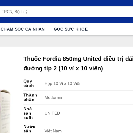
CHĂM SÓC CÁ NHÂN
GÓC SỨC KHỎE
Thuốc Fordia 850mg United điều trị đá
đường típ 2 (10 vỉ x 10 viên)
Quy
Hộp 10 Vỉ x 10 Viên
cách
Thành
Metformin
phần
Nhà
sản
UNITED
xuất
Nước
sản
Việt Nam