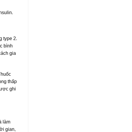
nsulin.
 type 2.
c bình
cách gia
 Thuốc
rọng thấp
được ghi
à làm
ời gian,