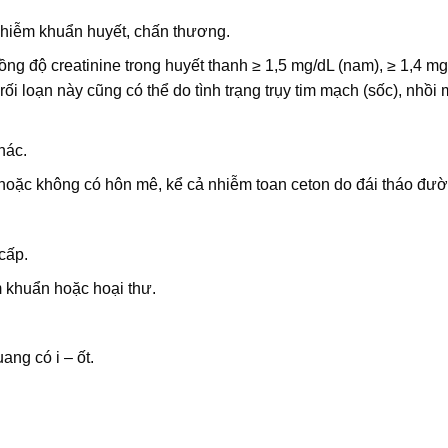
nhiễm khuẩn huyết, chấn thương.
ồng độ creatinine trong huyết thanh ≥ 1,5 mg/dL (nam), ≥ 1,4 mg
ối loạn này cũng có thể do tình trạng trụy tim mạch (sốc), nhồi
hác.
 hoặc không có hôn mê, kể cả nhiễm toan ceton do đái tháo đườ
cấp.
 khuẩn hoặc hoại thư.
ang có i – ốt.