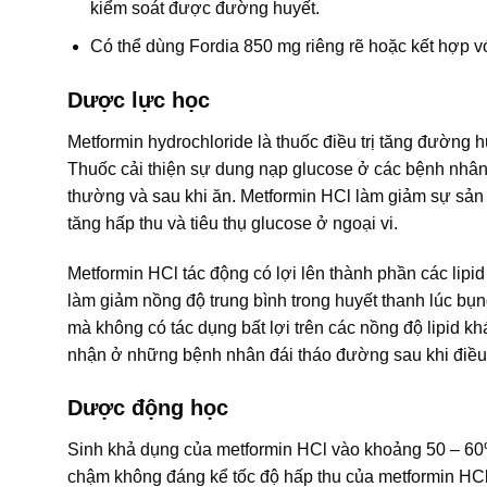
kiểm soát được đường huyết.
Có thể dùng Fordia 850 mg riêng rẽ hoặc kết hợp vớ
Dược lực học
Metformin hydrochloride là thuốc điều trị tăng đường 
Thuốc cải thiện sự dung nạp glucose ở các bệnh nhân 
thường và sau khi ăn. Metformin HCl làm giảm sự sản 
tăng hấp thu và tiêu thụ glucose ở ngoại vi.
Metformin HCl tác động có lợi lên thành phần các lip
làm giảm nồng độ trung bình trong huyết thanh lúc bụng 
mà không có tác dụng bất lợi trên các nồng độ lipid kh
nhận ở những bệnh nhân đái tháo đường sau khi điều t
Dược động học
Sinh khả dụng của metformin HCl vào khoảng 50 – 60%
chậm không đáng kể tốc độ hấp thu của metformin HCl. 