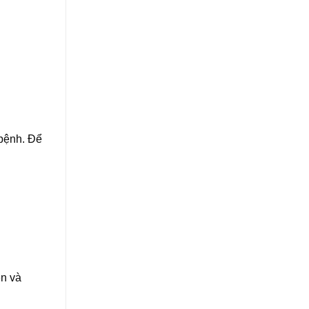
 bệnh. Để
ên và