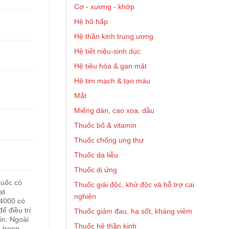
Cơ - xương - khớp
Hệ hô hấp
Hệ thần kinh trung ương
Hệ tiết niệu-sinh dục
Hệ tiêu hóa & gan mật
Hệ tim mạch & tạo máu
Mắt
Miếng dán, cao xoa, dầu
Thuốc bổ & vitamin
Thuốc chống ung thư
Thuốc da liễu
Thuốc dị ứng
huốc có
Thuốc giải độc, khử độc và hỗ trợ cai
at
nghiện
 4000 có
̉ điều trị
Thuốc giảm đau, hạ sốt, kháng viêm
tin. Ngoài
Thuốc hệ thần kinh
a trong