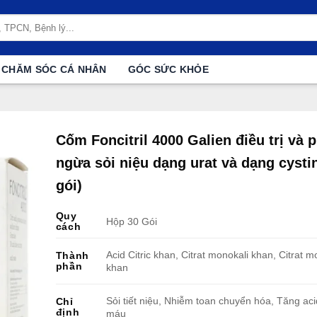
CHĂM SÓC CÁ NHÂN
GÓC SỨC KHỎE
Cốm Foncitril 4000 Galien điều trị và 
ngừa sỏi niệu dạng urat và dạng cysti
gói)
Quy
Hộp 30 Gói
cách
Acid Citric khan, Citrat monokali khan, Citrat m
Thành
phần
khan
Sỏi tiết niệu, Nhiễm toan chuyển hóa, Tăng aci
Chỉ
định
máu