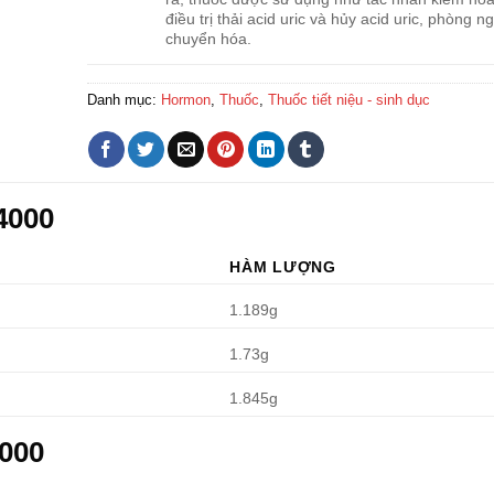
điều trị thải acid uric và hủy acid uric, phòng n
chuyển hóa.
Danh mục:
Hormon
,
Thuốc
,
Thuốc tiết niệu - sinh dục
4000
HÀM LƯỢNG
1.189g
1.73g
1.845g
4000