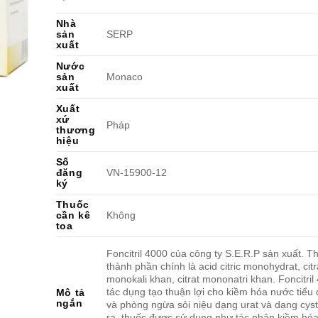
Nhà
sản
SERP
xuất
Nước
sản
Monaco
xuất
Xuất
xứ
Pháp
thương
hiệu
Số
đăng
VN-15900-12
ký
Thuốc
cần kê
Không
toa
Foncitril 4000 của công ty S.E.R.P sản xuất. T
thành phần chính là acid citric monohydrat, citr
monokali khan, citrat mononatri khan. Foncitril
tác dụng tạo thuận lợi cho kiềm hóa nước tiểu đê
Mô tả
ngắn
và phòng ngừa sỏi niệu dạng urat và dạng cys
ra, thuốc được sử dụng như tác nhân kiềm hó