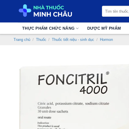
Chuyển
Tìm
đến
kiếm:
nội
dung
THỰC PHẨM CHỨC NĂNG
DƯỢC MỸ PHẨM
Trang chủ
/
Thuốc
/
Thuốc tiết niệu - sinh dục
/
Hormon