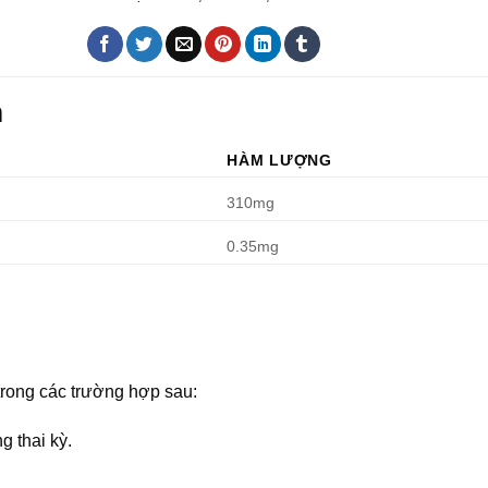
m
HÀM LƯỢNG
310mg
0.35mg
rong các trường hợp sau:
g thai kỳ.