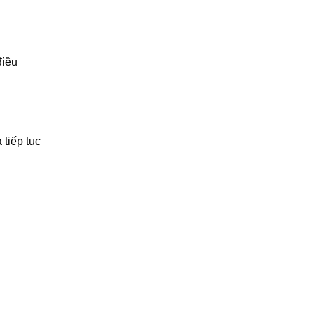
điều
 tiếp tục