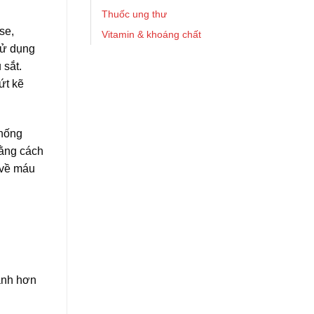
Thuốc ung thư
se,
Vitamin & khoáng chất
sử dụng
 sắt.
ứt kẽ
chống
bằng cách
 về máu
hanh hơn