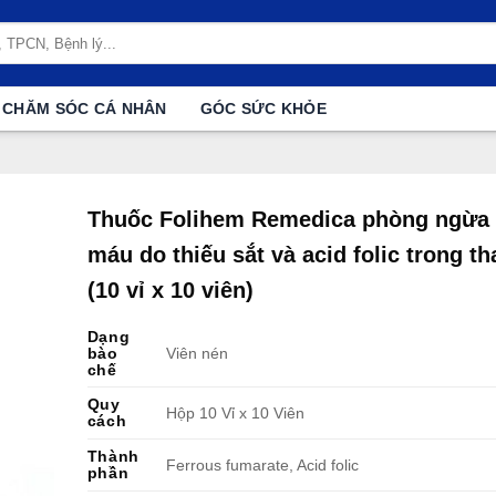
CHĂM SÓC CÁ NHÂN
GÓC SỨC KHỎE
Thuốc Folihem Remedica phòng ngừa 
máu do thiếu sắt và acid folic trong th
(10 vỉ x 10 viên)
Dạng
bào
Viên nén
chế
Quy
Hộp 10 Vỉ x 10 Viên
cách
Thành
Ferrous fumarate, Acid folic
phần