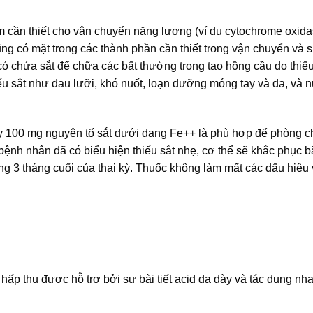
ym cần thiết cho vận chuyển năng lượng (ví dụ cytochrome oxida
ng có mặt trong các thành phần cần thiết trong vận chuyển và 
ó chứa sắt để chữa các bất thường trong tạo hồng cầu do thiếu
u sắt như đau lưỡi, khó nuốt, loạn dưỡng móng tay và da, và n
y 100 mg nguyên tố sắt dưới dang Fe++ là phù hợp để phòng 
 bệnh nhân đã có biểu hiện thiếu sắt nhẹ, cơ thể sẽ khắc phục 
rong 3 tháng cuối của thai kỳ. Thuốc không làm mất các dấu hiệu
 hấp thu được hỗ trợ bởi sự bài tiết acid dạ dày và tác dụng n