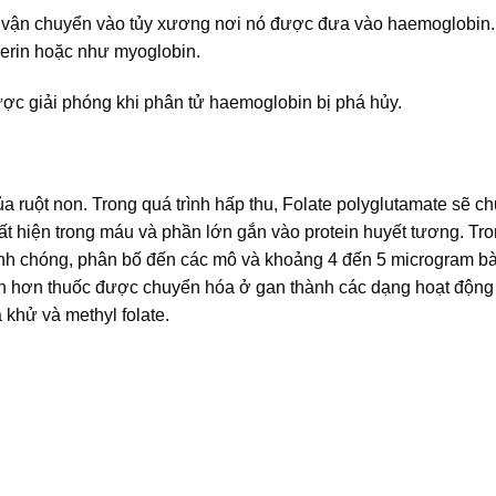
ợc vận chuyển vào tủy xương nơi nó được đưa vào haemoglobin
iderin hoặc như myoglobin.
ược giải phóng khi phân tử haemoglobin bị phá hủy.
a ruột non. Trong quá trình hấp thu, Folate polyglutamate sẽ c
t hiện trong máu và phần lớn gắn vào protein huyết tương. Tr
nh chóng, phân bố đến các mô và khoảng 4 đến 5 microgram bài
 lớn hơn thuốc được chuyển hóa ở gan thành các dạng hoạt động
 khử và methyl folate.