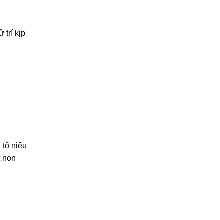
trí kịp
 tố niệu
t non