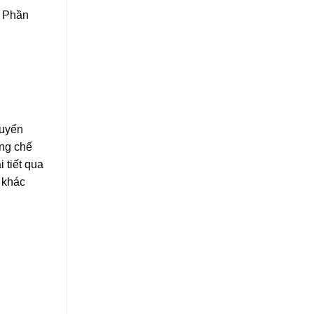
. Phần
huyển
ong chế
 tiết qua
 khác