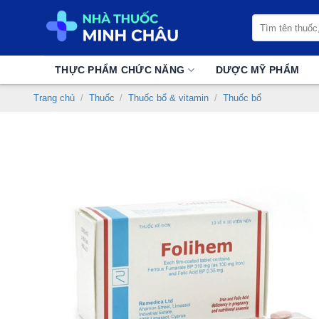
Chuyển
Tìm
đến
kiếm:
nội
dung
THỰC PHẨM CHỨC NĂNG
DƯỢC MỸ PHẨM
Trang chủ
/
Thuốc
/
Thuốc bổ & vitamin
/
Thuốc bổ