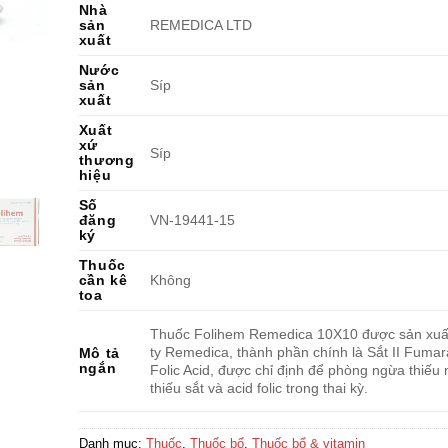
Nhà
sản
REMEDICA LTD
xuất
Nước
sản
Síp
xuất
Xuất
xứ
Síp
thương
hiệu
Số
đăng
VN-19441-15
ký
Thuốc
cần kê
Không
toa
Thuốc Folihem Remedica 10X10 được sản xuất
ty Remedica, thành phần chính là Sắt II Fumar
Mô tả
ngắn
Folic Acid, được chỉ định để phòng ngừa thiếu
thiếu sắt và acid folic trong thai kỳ.
Danh mục:
Thuốc
,
Thuốc bổ
,
Thuốc bổ & vitamin