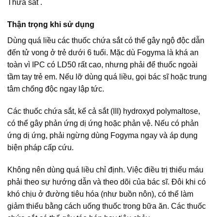
Thừa sắt .
Thận trọng khi sử dụng
Dùng quá liều các thuốc chứa sắt có thể gây ngộ độc dẫn
đến tử vong ở trẻ dưới 6 tuổi. Mặc dù Fogyma là khá an
toàn vì IPC có LD50 rất cao, nhưng phải để thuốc ngoài
tầm tay trẻ em. Nếu lỡ dùng quá liều, gọi bác sĩ hoặc trung
tâm chống độc ngay lập tức.
Các thuốc chứa sắt, kể cả sắt (III) hydroxyd polymaltose,
có thể gây phản ứng dị ứng hoặc phản vệ. Nếu có phản
ứng dị ứng, phải ngừng dùng Fogyma ngay và áp dụng
biện pháp cấp cứu.
Không nên dùng quá liều chỉ định. Việc điều trị thiếu máu
phải theo sự hướng dẫn và theo dõi của bác sĩ. Đôi khi có
khó chịu ở đường tiêu hóa (như buồn nôn), có thể làm
giảm thiểu bằng cách uống thuốc trong bữa ăn. Các thuốc