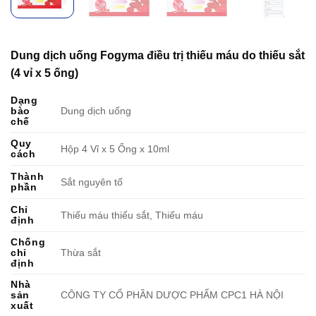
Dung dịch uống Fogyma điều trị thiếu máu do thiếu sắt
(4 vỉ x 5 ống)
Dạng
bào
Dung dịch uống
chế
Quy
Hộp 4 Vỉ x 5 Ống x 10ml
cách
Thành
Sắt nguyên tố
phần
Chỉ
Thiếu máu thiếu sắt, Thiếu máu
định
Chống
chỉ
Thừa sắt
định
Nhà
sản
CÔNG TY CỔ PHẦN DƯỢC PHẨM CPC1 HÀ NỘI
xuất