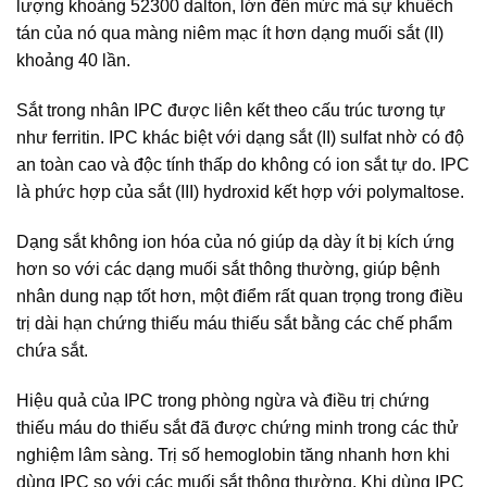
lượng khoảng 52300 dalton, lớn đến mức mà sự khuếch
tán của nó qua màng niêm mạc ít hơn dạng muối sắt (II)
khoảng 40 lần.
Sắt trong nhân IPC được liên kết theo cấu trúc tương tự
như ferritin. IPC khác biệt với dạng sắt (II) sulfat nhờ có độ
an toàn cao và độc tính thấp do không có ion sắt tự do. IPC
là phức hợp của sắt (III) hydroxid kết hợp với polymaltose.
Dạng sắt không ion hóa của nó giúp dạ dày ít bị kích ứng
hơn so với các dạng muối sắt thông thường, giúp bệnh
nhân dung nạp tốt hơn, một điểm rất quan trọng trong điều
trị dài hạn chứng thiếu máu thiếu sắt bằng các chế phẩm
chứa sắt.
Hiệu quả của IPC trong phòng ngừa và điều trị chứng
thiếu máu do thiếu sắt đã được chứng minh trong các thử
nghiệm lâm sàng. Trị số hemoglobin tăng nhanh hơn khi
dùng IPC so với các muối sắt thông thường. Khi dùng IPC