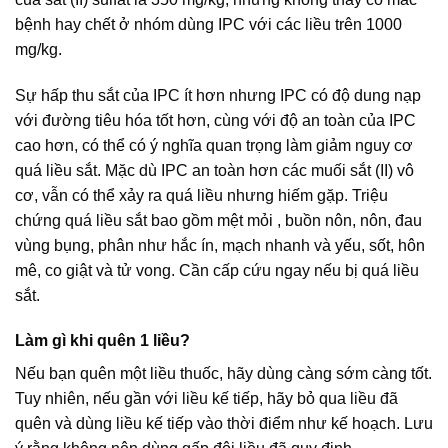
bệnh hay chết ở nhóm dùng IPC với các liều trên 1000
mg/kg.
Sự hấp thu sắt của IPC ít hơn nhưng IPC có độ dung nạp
với đường tiêu hóa tốt hơn, cùng với độ an toàn của IPC
cao hơn, có thể có ý nghĩa quan trọng làm giảm nguy cơ
quá liều sắt. Mặc dù IPC an toàn hơn các muối sắt (II) vô
cơ, vẫn có thể xảy ra quá liều nhưng hiếm gặp. Triệu
chứng quá liều sắt bao gồm mệt mỏi , buồn nôn, nôn, đau
vùng bụng, phân như hắc ín, mạch nhanh và yếu, sốt, hôn
mê, co giật và tử vong. Cần cấp cứu ngay nếu bị quá liều
sắt.
Làm gì khi quên 1 liều?
Nếu bạn quên một liều thuốc, hãy dùng càng sớm càng tốt.
Tuy nhiên, nếu gần với liều kế tiếp, hãy bỏ qua liều đã
quên và dùng liều kế tiếp vào thời điểm như kế hoạch. Lưu