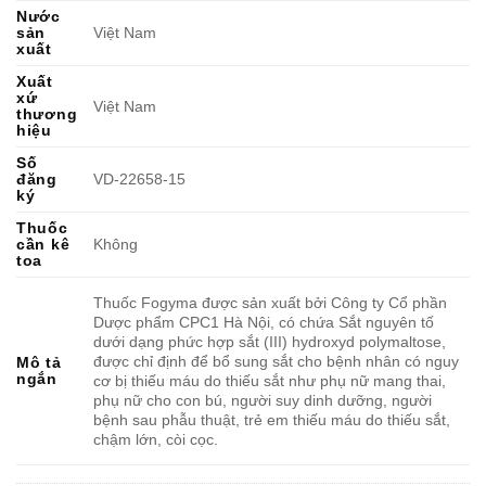
Nước
sản
Việt Nam
xuất
Xuất
xứ
Việt Nam
thương
hiệu
Số
đăng
VD-22658-15
ký
Thuốc
cần kê
Không
toa
Thuốc Fogyma được sản xuất bởi Công ty Cổ phần
Dược phẩm CPC1 Hà Nội, có chứa Sắt nguyên tố
dưới dạng phức hợp sắt (III) hydroxyd polymaltose,
được chỉ định để bổ sung sắt cho bệnh nhân có nguy
Mô tả
ngắn
cơ bị thiếu máu do thiếu sắt như phụ nữ mang thai,
phụ nữ cho con bú, người suy dinh dưỡng, người
bệnh sau phẫu thuật, trẻ em thiếu máu do thiếu sắt,
chậm lớn, còi cọc.