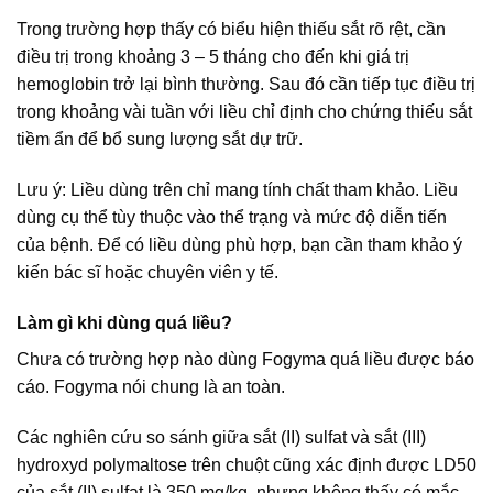
Trong trường hợp thấy có biểu hiện thiếu sắt rõ rệt, cần
điều trị trong khoảng 3 – 5 tháng cho đến khi giá trị
hemoglobin trở lại bình thường. Sau đó cần tiếp tục điều trị
trong khoảng vài tuần với liều chỉ định cho chứng thiếu sắt
tiềm ẩn để bổ sung lượng sắt dự trữ.
Lưu ý: Liều dùng trên chỉ mang tính chất tham khảo. Liều
dùng cụ thể tùy thuộc vào thể trạng và mức độ diễn tiến
của bệnh. Để có liều dùng phù hợp, bạn cần tham khảo ý
kiến bác sĩ hoặc chuyên viên y tế.
Làm gì khi dùng quá liều?
Chưa có trường hợp nào dùng Fogyma quá liều được báo
cáo. Fogyma nói chung là an toàn.
Các nghiên cứu so sánh giữa sắt (II) sulfat và sắt (III)
hydroxyd polymaltose trên chuột cũng xác định được LD50
của sắt (II) sulfat là 350 mg/kg, nhưng không thấy có mắc