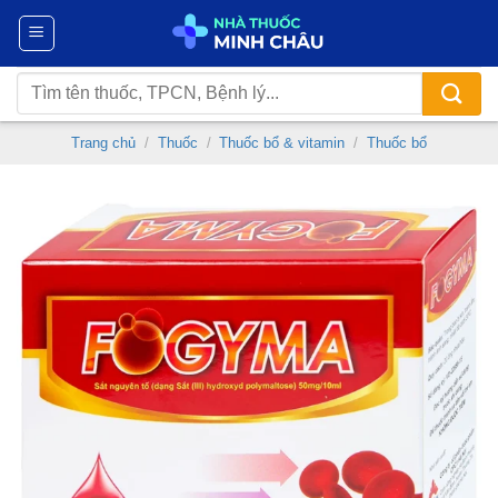
Chuyển
đến
nội
Tìm
dung
kiếm:
Trang chủ
/
Thuốc
/
Thuốc bổ & vitamin
/
Thuốc bổ