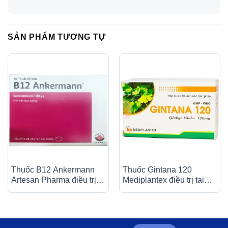
SẢN PHẨM TƯƠNG TỰ
Thuốc B12 Ankermann
Thuốc Gintana 120
Artesan Pharma điều trị
Mediplantex điều trị tai
các bệnh thiếu máu, đau
biến mạch máu não, thiểu
dây thần kinh (2 vỉ x 25
năng tuần hoàn não (6 vỉ
viên)
x 10 viên)