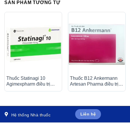
SẢN PHẨM TƯƠNG TỰ
Thuốc Statinagi 10
Thuốc B12 Ankermann
Agimexpharm điều trị
Artesan Pharma điều trị
tăng cholesterol máu,
các bệnh thiếu máu, đau
giảm nguy cơ nhồi máu
dây thần kinh (2 vỉ x 25
cơ tim (6 vỉ x 10 viên)
viên)
Liên hệ
Hệ thống Nhà thuốc