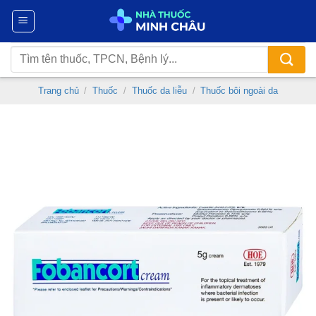
Chuyển
đến
nội
Tìm
dung
kiếm:
Trang chủ
/
Thuốc
/
Thuốc da liễu
/
Thuốc bôi ngoài da