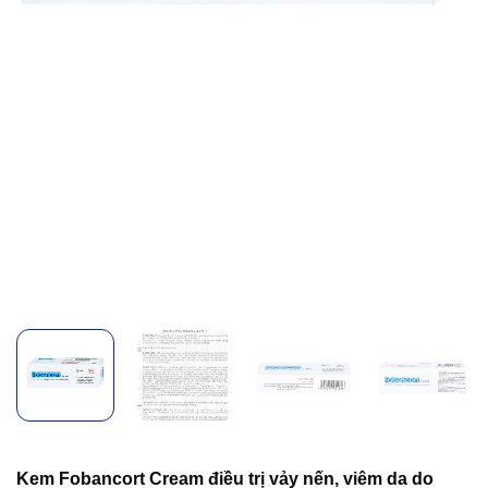
Kem Fobancort Cream điều trị vảy nến, viêm da do