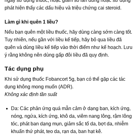
ngay sử dụng thuốc, hoặc giảm số lần dùng hoặc sử dụng
phát hiện thấy các dấu hiệu và triệu chứng cai steroid.
Làm gì khi quên 1 liều?
Nếu bạn quên một liều thuốc, hãy dùng càng sớm càng tốt.
Tuy nhiên, nếu gần với liều kế tiếp, hãy bỏ qua liều đã
quên và dùng liều kế tiếp vào thời điểm như kế hoạch. Lưu
ý rằng không nên dùng gấp đôi liều đã quy định.
Tác dụng phụ
Khi sử dụng thuốc Fobancort 5g, bạn có thể gặp các tác
dụng không mong muốn (ADR).
Không xác định tần suất
Da: Các phản ứng quá mẫn cảm ở dạng ban, kích ứng,
nóng, ngứa, kích ứng, khô da, viêm nang lông, rậm lông
tóc, phát ban dạng mụn, giảm sắc tố da, bợt da, nhiễm
khuẩn thứ phát, teo da, rạn da, ban hạt kê.