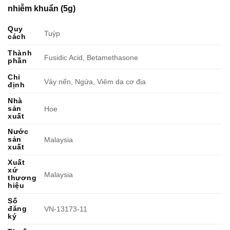
nhiễm khuẩn (5g)
Quy
Tuýp
cách
Thành
Fusidic Acid, Betamethasone
phần
Chỉ
Vảy nến, Ngứa, Viêm da cơ địa
định
Nhà
sản
Hoe
xuất
Nước
sản
Malaysia
xuất
Xuất
xứ
Malaysia
thương
hiệu
Số
đăng
VN-13173-11
ký