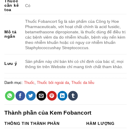
Thuốc
cần kê
Có
toa
Thuốc Fobancort 5g là sản phẩm của Công ty Hoe
Pharmaceuticals, với hoạt chất chính là acid fusidic,
betamethasone dipropionate, là thuốc dùng để điều trị
Mô tả
ngắn
các bệnh viêm da do nhiễm khuẩn, bệnh vảy nến kèm
theo nhiễm khuẩn hoặc có nguy cơ nhiễm khuẩn
Staphylococcushay Streptococcus.
Sản phẩm này chỉ bán khi có chỉ định của bác sĩ, mọi
Lưu ý
thông tin trên Website chỉ mang tính chất tham khảo.
Danh mục:
Thuốc
,
Thuốc bôi ngoài da
,
Thuốc da liễu
Thành phần của Kem Fobancort
THÔNG TIN THÀNH PHẦN
HÀM LƯỢNG