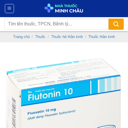
Chuyển
đến
nội
Tìm
dung
kiếm:
Trang chủ
/
Thuốc
/
Thuốc hệ thần kinh
/
Thuốc thần kinh