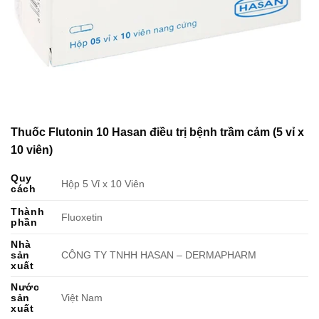
Thuốc Flutonin 10 Hasan điều trị bệnh trầm cảm (5 vỉ x
10 viên)
Quy
Hộp 5 Vỉ x 10 Viên
cách
Thành
Fluoxetin
phần
Nhà
sản
CÔNG TY TNHH HASAN – DERMAPHARM
xuất
Nước
sản
Việt Nam
xuất