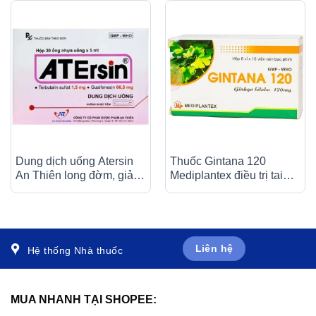
Dung dịch uống Atersin
Thuốc Gintana 120
An Thiên long đờm, giảm
Mediplantex điều trị tai
ho do hen phế quản, viêm
biến mạch máu não, thiểu
phế quản (30 ống x 5ml)
năng tuần hoàn não (6 vỉ
x 10 viên)
Liên hệ
Hệ thống Nhà thuốc
MUA NHANH TẠI SHOPEE: