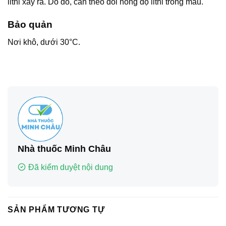
lithi xảy ra. Do đó, cần theo dõi nồng độ lithi trong máu.
Bảo quản
Nơi khô, dưới 30°C.
Nhà thuốc Minh Châu
Đã kiểm duyệt nội dung
SẢN PHẨM TƯƠNG TỰ