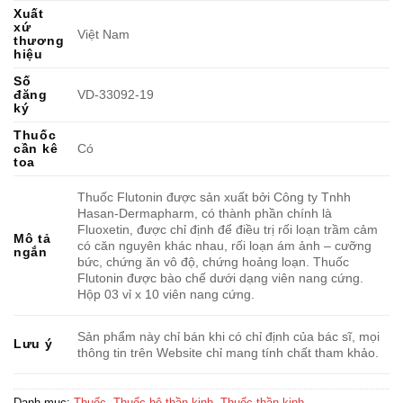
Xuất
xứ
Việt Nam
thương
hiệu
Số
đăng
VD-33092-19
ký
Thuốc
cần kê
Có
toa
Thuốc Flutonin được sản xuất bởi Công ty Tnhh
Hasan-Dermapharm, có thành phần chính là
Fluoxetin, được chỉ định để điều trị rối loạn trầm cảm
Mô tả
có căn nguyên khác nhau, rối loạn ám ảnh – cưỡng
ngắn
bức, chứng ăn vô độ, chứng hoảng loạn. Thuốc
Flutonin được bào chế dưới dạng viên nang cứng.
Hộp 03 vỉ x 10 viên nang cứng.
Sản phẩm này chỉ bán khi có chỉ định của bác sĩ, mọi
Lưu ý
thông tin trên Website chỉ mang tính chất tham khảo.
Danh mục:
Thuốc
,
Thuốc hệ thần kinh
,
Thuốc thần kinh