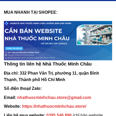
MUA NHANH TẠI SHOPEE:
Thông tin liên hệ Nhà Thuốc Minh Châu
Địa chỉ:
332 Phan Văn Trị, phường 11, quận Bình
Thạnh, Thành phố Hồ Chí Minh
Số điện thoại/ Zalo:
Email:
nhathuocminhchau.store@gmail.com
Website:
https://nhathuocminhchau.store/
Liên hệ mua website:
0395 546 896
(chỉ bán website,