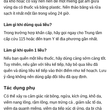
da khô hoặc có vẩy nến nên để một miếng gạt ẩm giữa
vùng da có thuốc và băng plastic. Nên tháo băng và rửa
sạch ít nhất một lần trong vòng 24 giờ.
Làm gì khi dùng quá liều?
Trong trường hợp khẩn cấp, hãy gọi ngay cho Trung tâm
cấp cứu 115 hoặc đến trạm Y tế địa phương gần nhất.
Làm gì khi quên 1 liều?
Nếu bạn quên một liều thuốc, hãy dùng càng sớm càng tốt.
Tuy nhiên, nếu gần với liều kế tiếp, hãy bỏ qua liều đã
quên và dùng liều kế tiếp vào thời điểm như kế hoạch. Lưu
ý rằng không nên dùng gấp đôi liều đã quy định.
Tác dụng phụ
Có thể xảy ra cảm giác rát bỏng, ngứa, kích ứng, khô da,
viêm nang lông, rậm lông, mụn trứng cá , giảm sắc tố da,
viêm da quanh miệng, viêm da tiếp xúc dị ứng, da bị chà