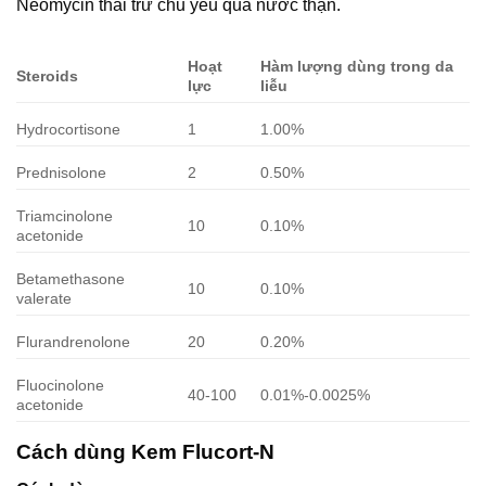
Neomycin thải trừ chủ yếu qua nước thận.
Hoạt
Hàm lượng dùng trong da
Steroids
lực
liễu
Hydrocortisone
1
1.00%
Prednisolone
2
0.50%
Triamcinolone
10
0.10%
acetonide
Betamethasone
10
0.10%
valerate
Flurandrenolone
20
0.20%
Fluocinolone
40-100
0.01%-0.0025%
acetonide
Cách dùng Kem Flucort-N