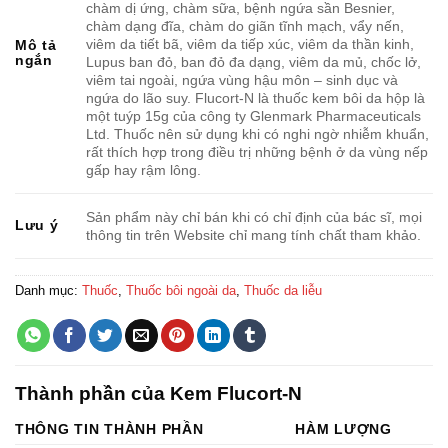
chàm dị ứng, chàm sữa, bệnh ngứa sần Besnier,
chàm dạng đĩa, chàm do giãn tĩnh mạch, vẩy nến,
viêm da tiết bã, viêm da tiếp xúc, viêm da thần kinh,
Mô tả
ngắn
Lupus ban đỏ, ban đỏ đa dạng, viêm da mủ, chốc lở,
viêm tai ngoài, ngứa vùng hậu môn – sinh dục và
ngứa do lão suy. Flucort-N là thuốc kem bôi da hộp là
một tuýp 15g của công ty Glenmark Pharmaceuticals
Ltd. Thuốc nên sử dụng khi có nghi ngờ nhiễm khuẩn,
rất thích hợp trong điều trị những bệnh ở da vùng nếp
gấp hay rậm lông.
Sản phẩm này chỉ bán khi có chỉ định của bác sĩ, mọi
Lưu ý
thông tin trên Website chỉ mang tính chất tham khảo.
Danh mục:
Thuốc
,
Thuốc bôi ngoài da
,
Thuốc da liễu
Thành phần của Kem Flucort-N
THÔNG TIN THÀNH PHẦN
HÀM LƯỢNG