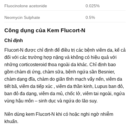
Fluocinolone acetonide
0.025%
Neomycin Sulphate
0.5%
Công dụng của Kem Flucort-N
Chỉ định
Flucort-N được chỉ định để điều trị các bệnh viêm da, kể cả
đối với các trường hợp nặng và không có hiệu quả với
những corticosteroid thoa ngoài da khác. Chỉ định bao
gồm chàm dị ứng, chàm sữa, bệnh ngứa sần Besnier,
chàm dạng đĩa, chàm do giãn tĩnh mạch vẩy nến, viêm da
tiết bã, viêm da tiếp xúc , viêm da thần kinh, Lupus ban đỏ,
ban đỏ đa dạng, viêm da mủ, chốc lở, viêm tai ngoài, ngứa
vùng hậu môn – sinh dục và ngứa do lão suy.
Nên dùng kem Flucort-N khi có hoặc nghi ngờ nhiễm
khuẩn.