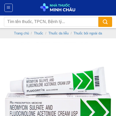
Chuyển
đến
nội
Tìm
dung
kiếm:
Trang chủ
/
Thuốc
/
Thuốc da liễu
/
Thuốc bôi ngoài da