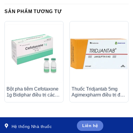
SẢN PHẨM TƯƠNG TỰ
Bột pha tiêm Cefotaxone
Thuốc Tridjantab 5mg
1g Bidiphar điều trị các
Agimexpharm điều trị đái
bệnh nhiễm khuẩn nặng
tháo đường típ 2 (3 vỉ x
(10 lọ)
10 viên)
Liên hệ
Hệ thống Nhà thuốc