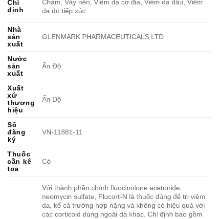
Chàm, Vảy nến, Viêm da cơ địa, Viêm da dầu, Viêm
Chỉ
định
da do tiếp xúc
Nhà
sản
GLENMARK PHARMACEUTICALS LTD
xuất
Nước
sản
Ấn Độ
xuất
Xuất
xứ
Ấn Độ
thương
hiệu
Số
đăng
VN-11881-11
ký
Thuốc
cần kê
Có
toa
Với thành phần chính fluocinolone acetonide,
neomycin sulfate, Flucort-N là thuốc dùng để trị viêm
da, kể cả trường hợp nặng và không có hiệu quả với
các corticoid dùng ngoài da khác. Chỉ định bao gồm