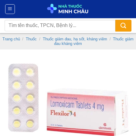
Chuyển
đến
nội
Tìm
dung
kiếm:
Trang chủ
/
Thuốc
/
Thuốc giảm đau, hạ sốt, kháng viêm
/
Thuốc giảm
đau kháng viêm