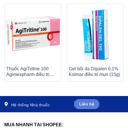
Thuốc AgiTritine 100
Gel bôi da Dipalen 0,1%
Agimexpharm điều trị
Kolmar điều trị mụn (15g)
chứng đau do rối loạn
chức năng của ống tiêu
hóa và đường mật (10 vỉ
x 10 viên)
Liên hệ
Hệ thống Nhà thuốc
MUA NHANH TẠI SHOPEE: