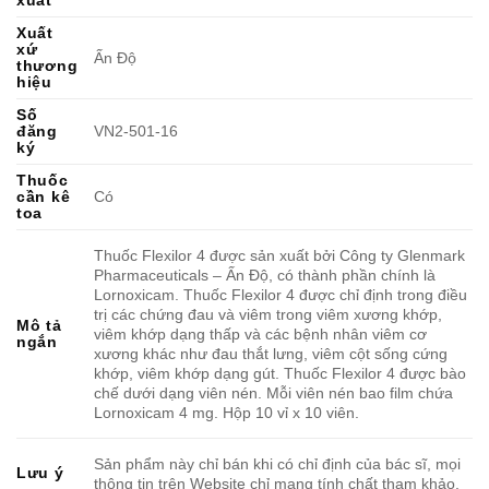
Xuất
xứ
Ấn Độ
thương
hiệu
Số
đăng
VN2-501-16
ký
Thuốc
cần kê
Có
toa
Thuốc Flexilor 4 được sản xuất bởi Công ty Glenmark
Pharmaceuticals – Ấn Độ, có thành phần chính là
Lornoxicam. Thuốc Flexilor 4 được chỉ định trong điều
trị các chứng đau và viêm trong viêm xương khớp,
Mô tả
viêm khớp dạng thấp và các bệnh nhân viêm cơ
ngắn
xương khác như đau thắt lưng, viêm cột sống cứng
khớp, viêm khớp dạng gút. Thuốc Flexilor 4 được bào
chế dưới dạng viên nén. Mỗi viên nén bao film chứa
Lornoxicam 4 mg. Hộp 10 vỉ x 10 viên.
Sản phẩm này chỉ bán khi có chỉ định của bác sĩ, mọi
Lưu ý
thông tin trên Website chỉ mang tính chất tham khảo.