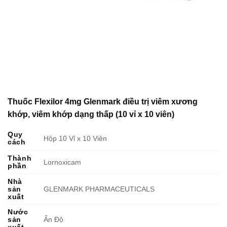
Thuốc Flexilor 4mg Glenmark điều trị viêm xương
khớp, viêm khớp dạng thấp (10 vỉ x 10 viên)
Quy
Hộp 10 Vỉ x 10 Viên
cách
Thành
Lornoxicam
phần
Nhà
sản
GLENMARK PHARMACEUTICALS
xuất
Nước
sản
Ấn Độ
xuất