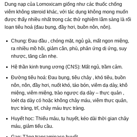
Dung nạp của Lornoxicam giống như các thuốc chống
viêm không steroid khác, với tác dụng không mong muốn
được thấy nhiều nhất trong các thử nghiệm lâm sàng là rối
loạn tiêu hoá (đau bụng, đầy hơi, buồn nôn, nôn).
Chung: Đau đầu , chóng mặt, ngủ gà, mất ngon miệng,
ra nhiều mồ hôi, giảm cân, phù, phản ứng dị ứng, suy
nhược, tăng cân nhẹ.
Hệ thần kinh trung ương (CNS): Mất ngủ, trầm cảm.
Đường tiêu hoá: Đau bụng, tiêu chảy , khó tiêu, buồn
nôn, nôn, đầy hơi, nuốt khó, táo bón, viêm dạ dày, khô
miệng, viêm miệng, trào ngược dạ dày – thực quản ,
loét dạ dày có hoặc không chảy máu, viêm thực quản,
trực tràng, trĩ, chảy máu trực tràng.
Huyết học: Thiếu máu, tụ huyết, kéo dài thời gian chảy
máu, giảm tiểu cầu.
Gan: Tăng transaminase huyết.