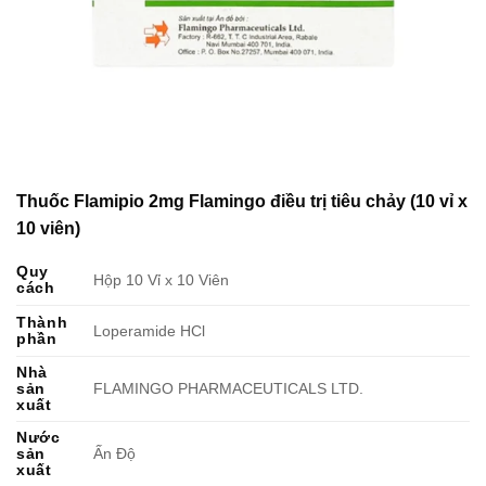
Thuốc Flamipio 2mg Flamingo điều trị tiêu chảy (10 vỉ x
10 viên)
Quy
Hộp 10 Vỉ x 10 Viên
cách
Thành
Loperamide HCl
phần
Nhà
sản
FLAMINGO PHARMACEUTICALS LTD.
xuất
Nước
sản
Ấn Độ
xuất