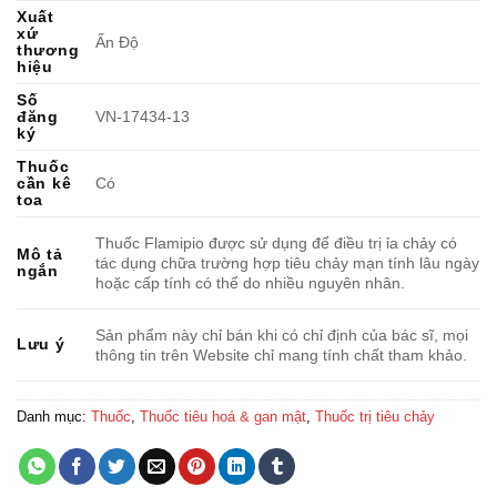
Xuất
xứ
Ấn Độ
thương
hiệu
Số
đăng
VN-17434-13
ký
Thuốc
cần kê
Có
toa
Thuốc Flamipio được sử dụng để điều trị ỉa chảy có
Mô tả
tác dụng chữa trường hợp tiêu chảy mạn tính lâu ngày
ngắn
hoặc cấp tính có thể do nhiều nguyên nhân.
Sản phẩm này chỉ bán khi có chỉ định của bác sĩ, mọi
Lưu ý
thông tin trên Website chỉ mang tính chất tham khảo.
Danh mục:
Thuốc
,
Thuốc tiêu hoá & gan mật
,
Thuốc trị tiêu chảy