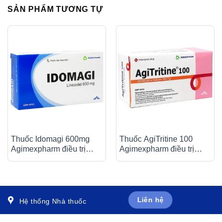
SẢN PHẨM TƯƠNG TỰ
Thuốc Idomagi 600mg
Thuốc AgiTritine 100
Agimexpharm điều trị
Agimexpharm điều trị
nhiễm trùng do
chứng đau do rối loạn
Enterococcus faecum (3
chức năng của ống tiêu
vỉ x 10 viên)
hóa và đường mật (10 vỉ
x 10 viên)
Liên hệ
Hệ thống Nhà thuốc