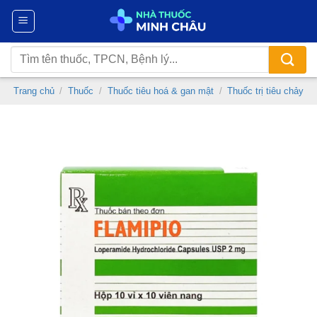
Chuyển
đến
nội
Tìm
dung
kiếm:
Trang chủ
/
Thuốc
/
Thuốc tiêu hoá & gan mật
/
Thuốc trị tiêu chảy