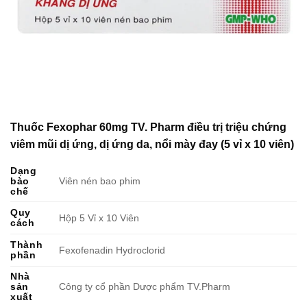
Thuốc Fexophar 60mg TV. Pharm điều trị triệu chứng
viêm mũi dị ứng, dị ứng da, nổi mày đay (5 vỉ x 10 viên)
Dạng
bào
Viên nén bao phim
chế
Quy
Hộp 5 Vỉ x 10 Viên
cách
Thành
Fexofenadin Hydroclorid
phần
Nhà
sản
Công ty cổ phần Dược phẩm TV.Pharm
xuất