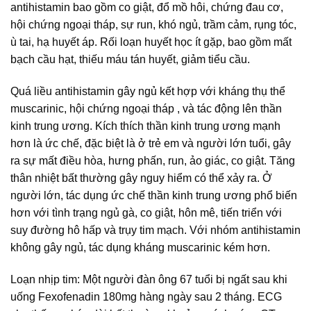
antihistamin bao gồm co giật, đổ mồ hôi, chứng đau cơ,
hội chứng ngoại tháp, sự run, khó ngủ, trầm cảm, rụng tóc,
ù tai, hạ huyết áp. Rối loạn huyết học ít gặp, bao gồm mất
bạch cầu hạt, thiếu máu tán huyết, giảm tiểu cầu.
Quá liều antihistamin gây ngủ kết hợp với kháng thụ thể
muscarinic, hội chứng ngoại tháp , và tác động lên thần
kinh trung ương. Kích thích thần kinh trung ương mạnh
hơn là ức chế, đặc biệt là ở trẻ em và người lớn tuổi, gây
ra sự mất điều hòa, hưng phấn, run, ảo giác, co giật. Tăng
thân nhiệt bất thường gây nguy hiểm có thể xảy ra. Ở
người lớn, tác dụng ức chế thần kinh trung ương phổ biến
hơn với tình trạng ngủ gà, co giật, hôn mê, tiến triển với
suy đường hô hấp và trụy tim mạch. Với nhóm antihistamin
không gây ngủ, tác dụng kháng muscarinic kém hơn.
Loạn nhịp tim: Một người đàn ông 67 tuổi bị ngất sau khi
uống Fexofenadin 180mg hàng ngày sau 2 tháng. ECG