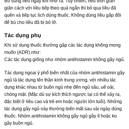
Bổ sung liều ngay khi nhớ ra. Tuy nhiên, nếu thời gian
giãn cách với liều tiếp theo quá ngắn thì bỏ qua liều đã
quên và tiếp tục lịch dùng thuốc. Không dùng liều gấp đôi
để bù cho liều đã bị bỏ lỡ.
Tác dụng phụ
Khi sử dụng thuốc thường gặp các tác dụng không mong
muốn (ADR) như:
Các tác dụng giống như nhóm antihistamin không gây ngủ.
Tác dụng ngoại ý phổ biến nhất của nhóm antihistamin gây
ngủ là tác dụng lên thần kinh trung ương, với nhiều tác
dụng khác nhau từ buồn ngủ nhẹ đến ngủ sâu, uể oải,
chóng mặt. (Mặc dù sự kích thích ngược lại có thể xảy ra,
đặc biệt ở liều cao và trẻ em hoặc người lớn tuổi). Những
tác dụng gây ngủ này thường biến mất sau vài ngày dùng
thuốc. Nhóm antihistamin không gây ngủ gây ít hoặc ko
gây buồn ngủ.