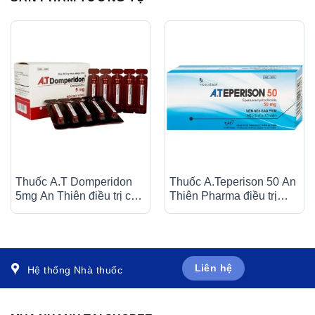
Thuốc A.T Domperidon
Thuốc A.Teperison 50 An
5mg An Thiên điều trị các
Thiên Pharma điều trị
trường hợp buồn nôn và
thoái hóa cột sống cổ,
nôn (30 ống)
bệnh mạch máu não (3 vỉ
x 10 viên)
Liên hệ
Hệ thống Nhà thuốc