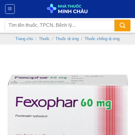
Chuyển
đến
nội
Tìm
dung
kiếm:
Trang chủ
/
Thuốc
/
Thuốc dị ứng
/
Thuốc chống dị ứng