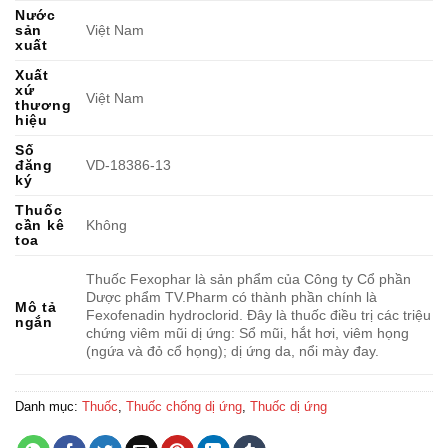
Nước
sản
Việt Nam
xuất
Xuất
xứ
Việt Nam
thương
hiệu
Số
đăng
VD-18386-13
ký
Thuốc
cần kê
Không
toa
Thuốc Fexophar là sản phẩm của Công ty Cổ phần
Dược phẩm TV.Pharm có thành phần chính là
Mô tả
Fexofenadin hydroclorid. Đây là thuốc điều trị các triệu
ngắn
chứng viêm mũi dị ứng: Sổ mũi, hắt hơi, viêm họng
(ngứa và đỏ cổ họng); dị ứng da, nổi mày đay.
Danh mục:
Thuốc
,
Thuốc chống dị ứng
,
Thuốc dị ứng