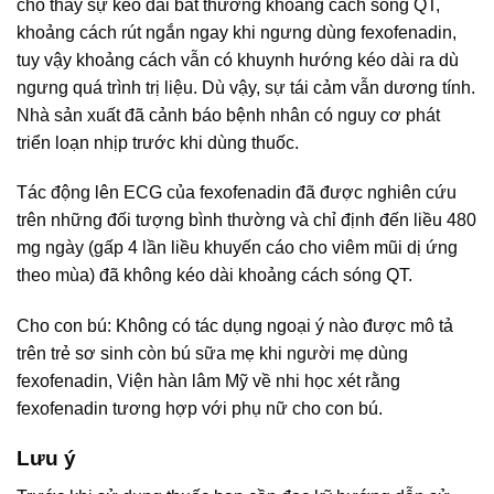
cho thấy sự kéo dài bất thường khoảng cách sóng QT,
khoảng cách rút ngắn ngay khi ngưng dùng fexofenadin,
tuy vậy khoảng cách vẫn có khuynh hướng kéo dài ra dù
ngưng quá trình trị liệu. Dù vậy, sự tái cảm vẫn dương tính.
Nhà sản xuất đã cảnh báo bệnh nhân có nguy cơ phát
triển loạn nhịp trước khi dùng thuốc.
Tác động lên ECG của fexofenadin đã được nghiên cứu
trên những đối tượng bình thường và chỉ định đến liều 480
mg ngày (gấp 4 lần liều khuyến cáo cho viêm mũi dị ứng
theo mùa) đã không kéo dài khoảng cách sóng QT.
Cho con bú: Không có tác dụng ngoại ý nào được mô tả
trên trẻ sơ sinh còn bú sữa mẹ khi người mẹ dùng
fexofenadin, Viện hàn lâm Mỹ về nhi học xét rằng
fexofenadin tương hợp với phụ nữ cho con bú.
Lưu ý