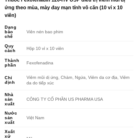
ứng theo mùa, mày đay mạn tính vô căn (10 vỉ x 10
viên)
Dạng
bào
Viên nén bao phim
chế
Quy
Hộp 10 vỉ x 10 viên
cách
Thành
Fexofenadina
phần
Viêm mũi dị ứng, Chàm, Ngứa, Viêm da cơ địa, Viêm
Chỉ
định
da do tiếp xúc
Nhà
sản
CÔNG TY CỔ PHẦN US PHARMA USA
xuất
Nước
sản
Việt Nam
xuất
Xuất
xứ