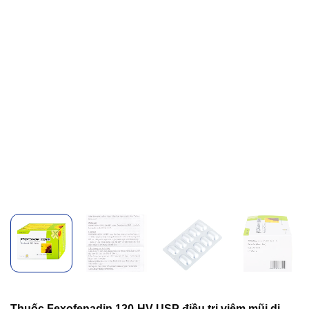
Thuốc Fexofenadin 120-HV USP điều trị viêm mũi dị