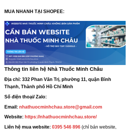
MUA NHANH TẠI SHOPEE:
Thông tin liên hệ Nhà Thuốc Minh Châu
Địa chỉ:
332 Phan Văn Trị, phường 11, quận Bình
Thạnh, Thành phố Hồ Chí Minh
Số điện thoại/ Zalo:
Email:
nhathuocminhchau.store@gmail.com
Website:
https://nhathuocminhchau.store/
Liên hệ mua website:
0395 546 896
(chỉ bán website,