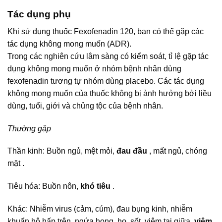
Tác dụng phụ
Khi sử dụng thuốc Fexofenadin 120, bạn có thể gặp các
tác dụng không mong muốn (ADR).
Trong các nghiên cứu lâm sàng có kiểm soát, tỉ lệ gặp tác
dụng không mong muốn ở nhóm bệnh nhân dùng
fexofenadin tương tự nhóm dùng placebo. Các tác dụng
không mong muốn của thuốc không bị ảnh hưởng bởi liều
dùng, tuổi, giới và chủng tộc của bệnh nhân.
Thường gặp
Thần kinh: Buồn ngủ, mệt mỏi,
đau đầu
, mất ngủ, chóng
mặt .
Tiêu hóa: Buồn nôn,
khó tiêu
.
Khác: Nhiễm virus (cảm, cúm), đau bụng kinh, nhiễm
khuẩn hô hấp trên, ngứa họng, ho, sốt, viêm tai giữa,
viêm