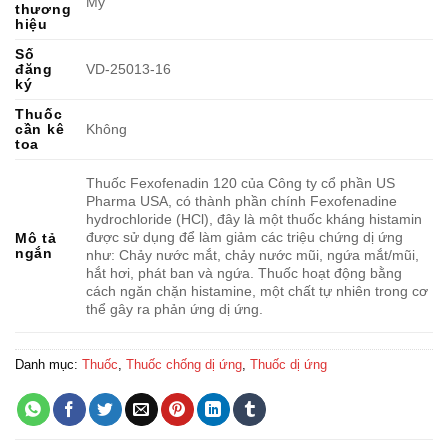
Mỹ
thương
hiệu
Số
đăng
VD-25013-16
ký
Thuốc
cần kê
Không
toa
Thuốc Fexofenadin 120 của Công ty cổ phần US
Pharma USA, có thành phần chính Fexofenadine
hydrochloride (HCl), đây là một thuốc kháng histamin
được sử dụng để làm giảm các triệu chứng dị ứng
Mô tả
ngắn
như: Chảy nước mắt, chảy nước mũi, ngứa mắt/mũi,
hắt hơi, phát ban và ngứa. Thuốc hoạt động bằng
cách ngăn chặn histamine, một chất tự nhiên trong cơ
thể gây ra phản ứng dị ứng.
Danh mục:
Thuốc
,
Thuốc chống dị ứng
,
Thuốc dị ứng