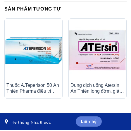
SẢN PHẨM TƯƠNG TỰ
Thuốc A.Teperison 50 An
Dung dịch uống Atersin
Thiên Pharma điều trị
An Thiên long đờm, giảm
thoái hóa cột sống cổ,
ho do hen phế quản, viêm
bệnh mạch máu não (3 vỉ
phế quản (30 ống x 5ml)
x 10 viên)
Liên hệ
Hệ thống Nhà thuốc