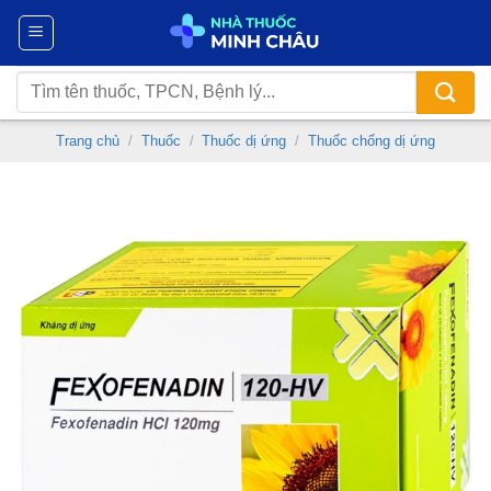
Chuyển
đến
nội
Tìm
dung
kiếm:
Trang chủ
/
Thuốc
/
Thuốc dị ứng
/
Thuốc chống dị ứng