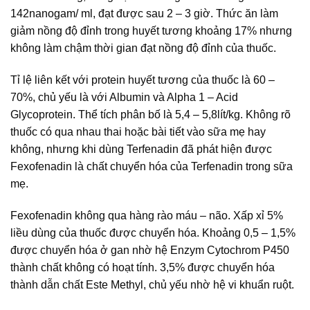
142nanogam/ ml, đạt được sau 2 – 3 giờ. Thức ăn làm
giảm nồng độ đỉnh trong huyết tương khoảng 17% nhưng
không làm chậm thời gian đạt nồng độ đỉnh của thuốc.
Tỉ lệ liên kết với protein huyết tương của thuốc là 60 –
70%, chủ yếu là với Albumin và Alpha 1 – Acid
Glycoprotein. Thể tích phân bố là 5,4 – 5,8lít/kg. Không rõ
thuốc có qua nhau thai hoặc bài tiết vào sữa mẹ hay
không, nhưng khi dùng Terfenadin đã phát hiện được
Fexofenadin là chất chuyển hóa của Terfenadin trong sữa
mẹ.
Fexofenadin không qua hàng rào máu – não. Xấp xỉ 5%
liều dùng của thuốc được chuyển hóa. Khoảng 0,5 – 1,5%
được chuyển hóa ở gan nhờ hệ Enzym Cytochrom P450
thành chất không có hoạt tính. 3,5% được chuyển hóa
thành dẫn chất Este Methyl, chủ yếu nhờ hệ vi khuẩn ruột.