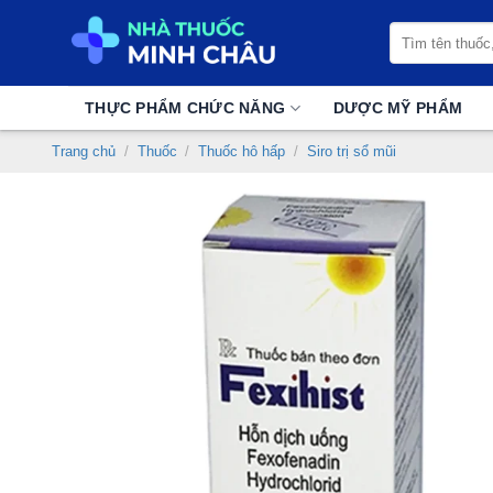
Chuyển
Tìm
đến
kiếm:
nội
dung
THỰC PHẨM CHỨC NĂNG
DƯỢC MỸ PHẨM
Trang chủ
/
Thuốc
/
Thuốc hô hấp
/
Siro trị sổ mũi