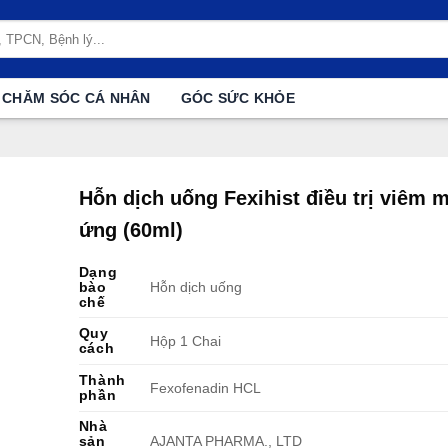
CHĂM SÓC CÁ NHÂN
GÓC SỨC KHỎE
Hỗn dịch uống Fexihist điều trị viêm m
ứng (60ml)
Dạng
bào
Hỗn dịch uống
chế
Quy
Hộp 1 Chai
cách
Thành
Fexofenadin HCL
phần
Nhà
sản
AJANTA PHARMA., LTD