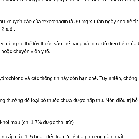
ầu khuyến cáo của fexofenadin là 30 mg x 1 lần ngày cho trẻ từ
2 tuổi.
iều dùng cụ thể tùy thuộc vào thể trạng và mức độ diễn tiến của
 hoặc chuyên viên y tế.
ydrochlorid và các thông tin này còn hạn chế. Tuy nhiên, chóng 
ng thường để loại bỏ thuốc chưa được hấp thu. Nên điều trị hỗ 
hỏi máu (chi 1,7% được thải trừ).
âm cấp cứu 115 hoặc đến trạm Y tế địa phương gần nhất.