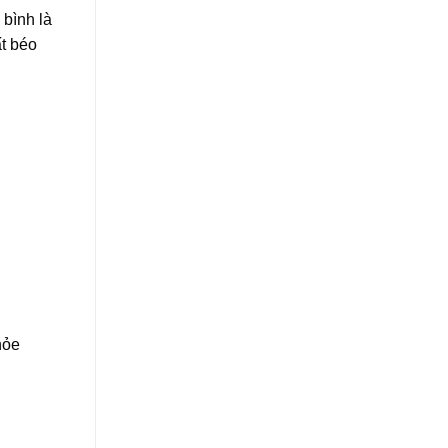
bình là
t béo
hỏe