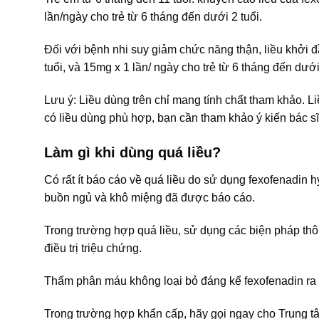
lần/ngày cho trẻ từ 6 tháng đến dưới 2 tuổi.
Đối với bệnh nhi suy giảm chức năng thận, liều khởi đ
tuổi, và 15mg x 1 lần/ ngày cho trẻ từ 6 tháng đến dưới 
Lưu ý: Liều dùng trên chỉ mang tính chất tham khảo. L
có liều dùng phù hợp, bạn cần tham khảo ý kiến bác sĩ
Làm gì khi dùng quá liều?
Có rất ít báo cáo về quá liều do sử dụng fexofenadin h
buồn ngủ và khô miệng đã được báo cáo.
Trong trường hợp quá liều, sử dụng các biện pháp thô
điều trị triệu chứng.
Thẩm phân máu không loại bỏ đáng kể fexofenadin ra k
Trong trường hợp khẩn cấp, hãy gọi ngay cho Trung t