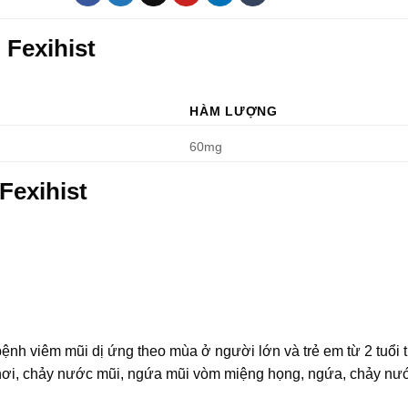
 Fexihist
HÀM LƯỢNG
60mg
Fexihist
nh viêm mũi dị ứng theo mùa ở người lớn và trẻ em từ 2 tuổi t
 hơi, chảy nước mũi, ngứa mũi vòm miệng họng, ngứa, chảy nư