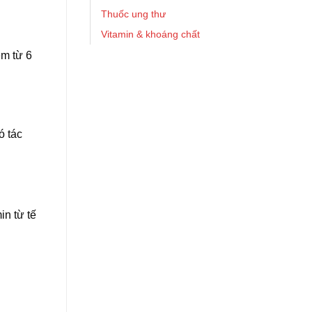
Thuốc ung thư
Vitamin & khoáng chất
em từ 6
ó tác
in từ tế