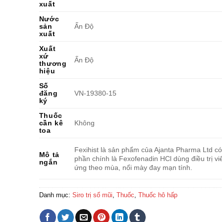
xuất
Nước
sản
Ấn Độ
xuất
Xuất
xứ
Ấn Độ
thương
hiệu
Số
đăng
VN-19380-15
ký
Thuốc
cần kê
Không
toa
Fexihist là sản phẩm của Ajanta Pharma Ltd có
Mô tả
phần chính là Fexofenadin HCl dùng điều trị vi
ngắn
ứng theo mùa, nổi mày đay mạn tính.
Danh mục:
Siro trị sổ mũi
,
Thuốc
,
Thuốc hô hấp