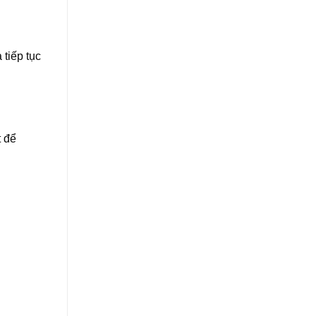
 tiếp tục
t để