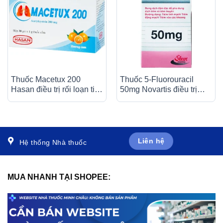
Thuốc Macetux 200
Thuốc 5-Fluorouracil
Hasan điều trị rối loạn tiết
50mg Novartis điều trị
dịch phế quản (30 gói x
giảm nhẹ trong nhiều loại
1g)
ung thư (10ml)
Liên hệ
Hệ thống Nhà thuốc
MUA NHANH TẠI SHOPEE: