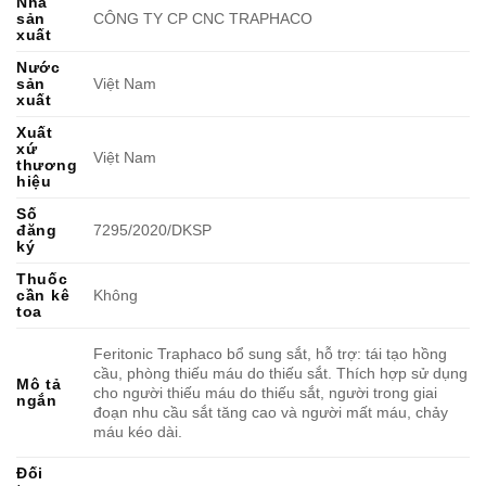
Nhà
sản
CÔNG TY CP CNC TRAPHACO
xuất
Nước
sản
Việt Nam
xuất
Xuất
xứ
Việt Nam
thương
hiệu
Số
đăng
7295/2020/DKSP
ký
Thuốc
cần kê
Không
toa
Feritonic Traphaco bổ sung sắt, hỗ trợ: tái tạo hồng
cầu, phòng thiếu máu do thiếu sắt. Thích hợp sử dụng
Mô tả
cho người thiếu máu do thiếu sắt, người trong giai
ngắn
đoạn nhu cầu sắt tăng cao và người mất máu, chảy
máu kéo dài.
Đối