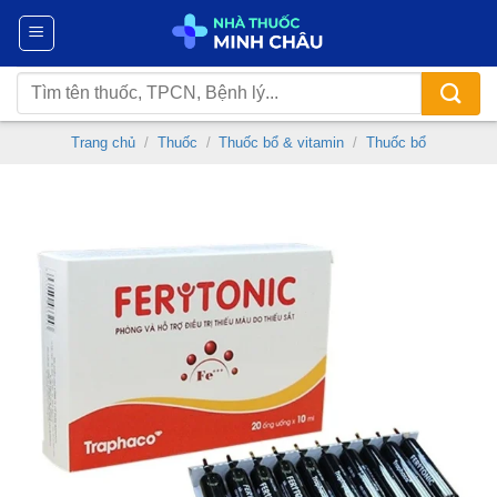
Chuyển
đến
nội
Tìm
dung
kiếm:
Trang chủ
/
Thuốc
/
Thuốc bổ & vitamin
/
Thuốc bổ