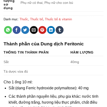
tượng
Phụ nữ có thai, Phụ nữ cho con bú
sử
dụng
Danh mục:
Thuốc
,
Thuốc bổ
,
Thuốc bổ & vitamin
Thành phần của Dung dịch Feritonic
THÔNG TIN THÀNH PHẦN
HÀM LƯỢNG
Sắt
40mg
Tá dược vừa đủ
Cho 1 ống 10 ml:
Sắt (dạng Ferric hydroxide polymaltose): 40 mg
Các thành phần nguyên liệu, phụ gia khác: nước tinh
khiết, đường trắng, hương liệu thực phẩm, chất điều