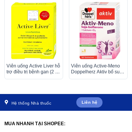
Viên uống Active Liver hỗ
Viên uống Active-Meno
trợ điều trị bệnh gan (2 vỉ
Doppelherz Aktiv bổ sung
x 15 viên)
isoflavone, điều hoà kinh
nguyệt (30 viên)
Liên hệ
Hệ thống Nhà thuốc
MUA NHANH TẠI SHOPEE: