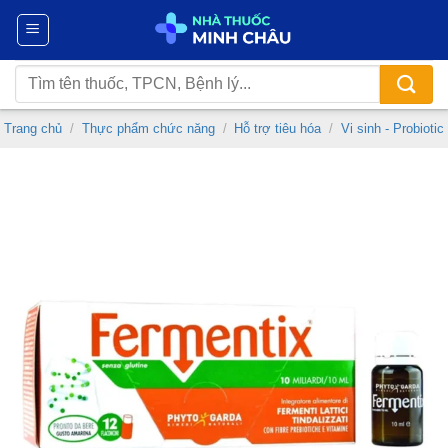
Chuyển
đến
nội
Tìm
dung
kiếm:
Trang chủ
/
Thực phẩm chức năng
/
Hỗ trợ tiêu hóa
/
Vi sinh - Probiotic