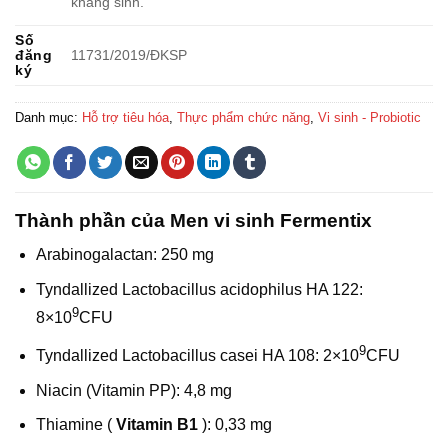
kháng sinh.
Số
đăng
11731/2019/ÐKSP
ký
Danh mục:
Hỗ trợ tiêu hóa
,
Thực phẩm chức năng
,
Vi sinh - Probiotic
Thành phần của Men vi sinh Fermentix
Arabinogalactan: 250 mg
Tyndallized Lactobacillus acidophilus HA 122:
9
8×10
CFU
9
Tyndallized Lactobacillus casei HA 108: 2×10
CFU
Niacin (Vitamin PP): 4,8 mg
Thiamine (
Vitamin B1
): 0,33 mg