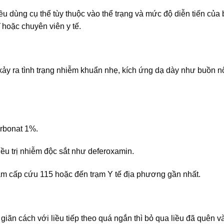
iều dùng cụ thể tùy thuộc vào thể trạng và mức độ diễn tiến của
 hoặc chuyên viên y tế.
ể xảy ra tình trạng nhiễm khuẩn nhẹ, kích ứng dạ dày như buồn n
arbonat 1%.
ều trị nhiễm độc sắt như deferoxamin.
âm cấp cứu 115 hoặc đến trạm Y tế địa phương gần nhất.
giãn cách với liều tiếp theo quá ngắn thì bỏ qua liều đã quên và