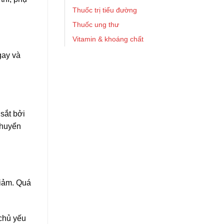
Thuốc trị tiểu đường
Thuốc ung thư
Vitamin & khoáng chất
gay và
sắt bởi
chuyển
giảm. Quá
 chủ yếu