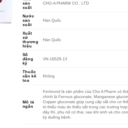
sản
CHO-A PHARM CO., LTD
xuất
Nước
sản
Hàn Quốc
xuất
Xuất
xứ
Hàn Quốc
thương
hiệu
Số
đăng
VN-16528-13
ký
Thuốc
cần kê
Không
toa
Ferimond là sản phẩm của Cho A Pharm có th
chính là Ferrous gluconate, Manganese glucon
Copper gluconate giúp cung cấp sắt cho cơ thể
Mô tả
ngắn
trị thiếu máu do thiếu sắt trong các trường hợp
dậy thì, phụ nữ có thai, sau khi sinh và cho con
kỳ dưỡng bệnh.