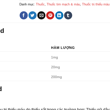
Danh mục:
Thuốc
,
Thuốc tim mạch & máu
,
Thuốc trị thiếu máu
nd
HÀM LƯỢNG
1mg
20mg
200mg
d
 trị thiếu máu do thiếu sắt trong các trường hợp: Thiếu nữ dậy 