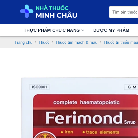
Chuyển
Tìm
đến
kiếm:
nội
dung
THỰC PHẨM CHỨC NĂNG
DƯỢC MỸ PHẨM
Trang chủ
/
Thuốc
/
Thuốc tim mạch & máu
/
Thuốc trị thiếu máu