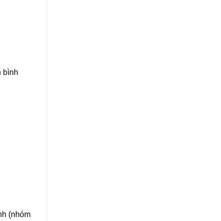
n bình
inh (nhóm