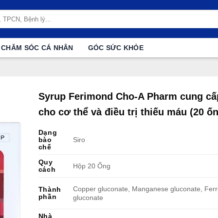
CHĂM SÓC CÁ NHÂN
GÓC SỨC KHỎE
Syrup Ferimond Cho-A Pharm cung cấ
cho cơ thể và điều trị thiếu máu (20 ố
Dạng
bào
Siro
chế
Quy
Hộp 20 Ống
cách
Copper gluconate, Manganese gluconate, Fer
Thành
phần
gluconate
Nhà