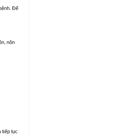
 bệnh. Để
ôn, nôn
 tiếp tục