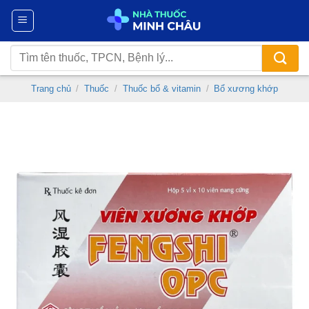
Chuyển
đến
nội
Tìm
dung
kiếm:
Trang chủ
/
Thuốc
/
Thuốc bổ & vitamin
/
Bổ xương khớp