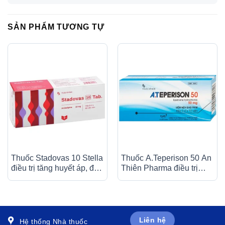
SẢN PHẨM TƯƠNG TỰ
Thuốc Stadovas 10 Stella
Thuốc A.Teperison 50 An
điều trị tăng huyết áp, đau
Thiên Pharma điều trị
thắt ngực ổn định mạn
thoái hóa cột sống cổ,
tính (3 vỉ x 10 viên)
bệnh mạch máu não (3 vỉ
x 10 viên)
Liên hệ
Hệ thống Nhà thuốc