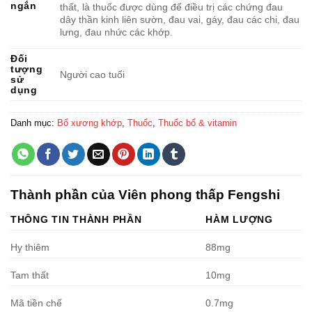
ngắn
thất, là thuốc được dùng để điều trị các chứng đau
dây thần kinh liên sườn, đau vai, gáy, đau các chi, đau
lưng, đau nhức các khớp.
Đối
tượng
Người cao tuổi
sử
dụng
Danh mục:
Bổ xương khớp
,
Thuốc
,
Thuốc bổ & vitamin
Thành phần của Viên phong thấp Fengshi
THÔNG TIN THÀNH PHẦN
HÀM LƯỢNG
Hy thiêm
88mg
Tam thất
10mg
Mã tiền chế
0.7mg