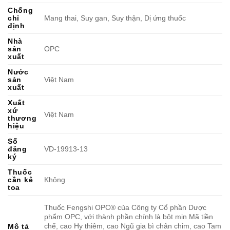
Chống
chỉ
Mang thai, Suy gan, Suy thận, Dị ứng thuốc
định
Nhà
sản
OPC
xuất
Nước
sản
Việt Nam
xuất
Xuất
xứ
Việt Nam
thương
hiệu
Số
đăng
VD-19913-13
ký
Thuốc
cần kê
Không
toa
Thuốc Fengshi OPC® của Công ty Cổ phần Dược
phẩm OPC, với thành phần chính là bột mịn Mã tiền
chế, cao Hy thiêm, cao Ngũ gia bì chân chim, cao Tam
Mô tả