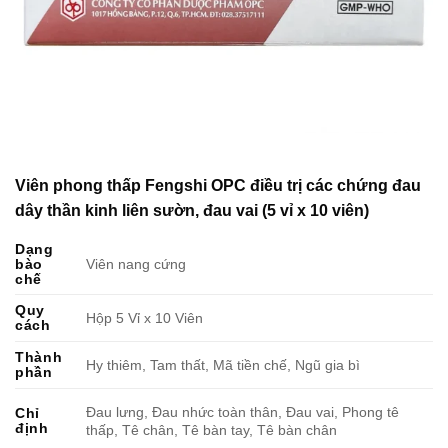
Viên phong thấp Fengshi OPC điều trị các chứng đau
dây thần kinh liên sườn, đau vai (5 vỉ x 10 viên)
Dạng
bào
Viên nang cứng
chế
Quy
Hộp 5 Vỉ x 10 Viên
cách
Thành
Hy thiêm, Tam thất, Mã tiền chế, Ngũ gia bì
phần
Đau lưng, Đau nhức toàn thân, Đau vai, Phong tê
Chỉ
định
thấp, Tê chân, Tê bàn tay, Tê bàn chân