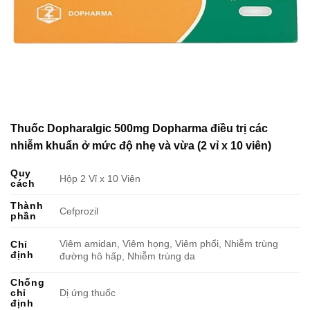
Thuốc Dopharalgic 500mg Dopharma điều trị các
nhiễm khuẩn ở mức độ nhẹ và vừa (2 vỉ x 10 viên)
Quy
Hộp 2 Vỉ x 10 Viên
cách
Thành
Cefprozil
phần
Viêm amidan, Viêm họng, Viêm phổi, Nhiễm trùng
Chỉ
định
đường hô hấp, Nhiễm trùng da
Chống
chỉ
Dị ứng thuốc
định