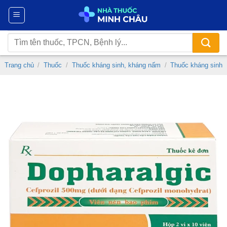
Chuyển
đến
nội
Tìm
dung
kiếm:
Trang chủ
/
Thuốc
/
Thuốc kháng sinh, kháng nấm
/
Thuốc kháng sinh