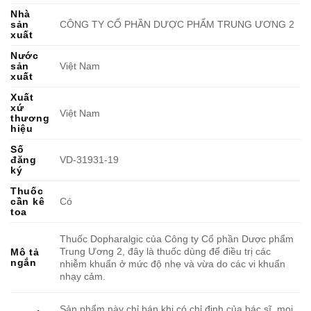
Nhà
sản
CÔNG TY CỔ PHẦN DƯỢC PHẨM TRUNG ƯƠNG 2
xuất
Nước
sản
Việt Nam
xuất
Xuất
xứ
Việt Nam
thương
hiệu
Số
đăng
VD-31931-19
ký
Thuốc
cần kê
Có
toa
Thuốc Dopharalgic của Công ty Cổ phần Dược phẩm
Trung Ương 2, đây là thuốc dùng để điều trị các
Mô tả
ngắn
nhiễm khuẩn ở mức độ nhẹ và vừa do các vi khuẩn
nhạy cảm.
Sản phẩm này chỉ bán khi có chỉ định của bác sĩ, mọi