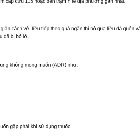
âm cấp cứu 115 hoặc đến trạm Y tế địa phương gần nhất.
giãn cách với liều tiếp theo quá ngắn thì bỏ qua liều đã quên và
u đã bị bỏ lỡ.
 dụng không mong muốn (ADR) như:
uốn gặp phải khi sử dụng thuốc.