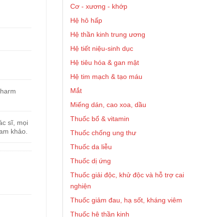
Cơ - xương - khớp
Hệ hô hấp
Hệ thần kinh trung ương
Hệ tiết niệu-sinh dục
Hệ tiêu hóa & gan mật
Hệ tim mạch & tạo máu
Mắt
pharm
Miếng dán, cao xoa, dầu
Thuốc bổ & vitamin
c sĩ, mọi
ham khảo.
Thuốc chống ung thư
Thuốc da liễu
Thuốc dị ứng
Thuốc giải độc, khử độc và hỗ trợ cai
nghiện
Thuốc giảm đau, hạ sốt, kháng viêm
Thuốc hệ thần kinh