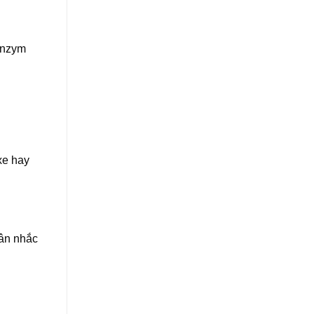
enzym
xe hay
cân nhắc