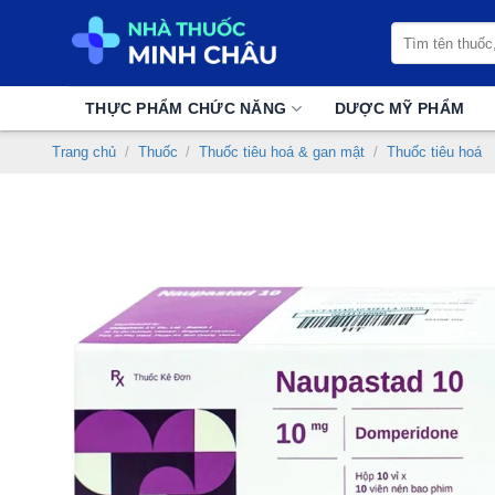
Chuyển
Tìm
đến
kiếm:
nội
dung
THỰC PHẨM CHỨC NĂNG
DƯỢC MỸ PHẨM
Trang chủ
/
Thuốc
/
Thuốc tiêu hoá & gan mật
/
Thuốc tiêu hoá