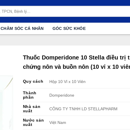
CHĂM SÓC CÁ NHÂN
GÓC SỨC KHỎE
Thuốc Domperidone 10 Stella điều trị t
chứng nôn và buồn nôn (10 vỉ x 10 viê
Quy cách
Hộp 10 Vỉ x 10 Viên
Thành
Domperidone
phần
Nhà sản
CÔNG TY TNHH LD STELLAPHARM
xuất
Nước sản
Việt Nam
xuất