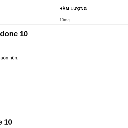
HÀM LƯỢNG
10mg
idone 10
buồn nôn.
 10