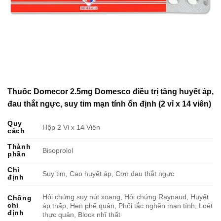
Thuốc Domecor 2.5mg Domesco điều trị tăng huyết áp,
đau thắt ngực, suy tim mạn tính ổn định (2 vỉ x 14 viên)
Quy
Hộp 2 Vỉ x 14 Viên
cách
Thành
Bisoprolol
phần
Chỉ
Suy tim, Cao huyết áp, Cơn đau thắt ngực
định
Hội chứng suy nút xoang, Hội chứng Raynaud, Huyết
Chống
chỉ
áp thấp, Hen phế quản, Phổi tắc nghẽn mạn tính, Loét
định
thực quản, Block nhĩ thất