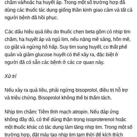
chậm và/hoặc hạ huyết áp. Trong một số trường hợp đã
dùng các thuốc tác dụng giống thần kinh giao cảm và tất cả
người bệnh đã hồi phục.
Các dấu hiệu quá liều do thuốc chẹn beta gồm có nhịp tim
chậm, hạ huyết áp và ngủ lịm, nếu nặng mê sảng, hôn mê,
co giật và ngừng hô hấp. Suy tim sung huyết, co thắt phế
quản và giảm glucose huyết có thể xảy ra, đặc biệt ở
người đã có sẵn các bệnh ở các cơ quan này.
Xử trí
Nếu xảy ra quá liều, phải ngừng bisoprolol, điều trị hỗ trợ
và triệu chứng. Bisoprolol không thể bị thẩm tách.
Nhịp tim chậm: Tiêm tĩnh mạch atropin. Nếu đáp ứng
không đầy đủ, có thể dùng thận trọng isoproterenol hoặc
một thuốc khác có tác dụng làm tăng nhịp tim. Trong một số
trường hợp, đặt máy tạo nhịp tim tạm thời để kích thích