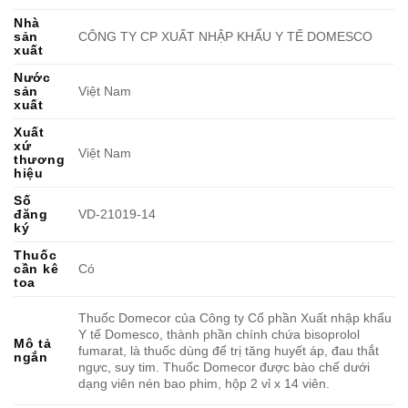
Nhà
sản
CÔNG TY CP XUẤT NHẬP KHẨU Y TẾ DOMESCO
xuất
Nước
sản
Việt Nam
xuất
Xuất
xứ
Việt Nam
thương
hiệu
Số
đăng
VD-21019-14
ký
Thuốc
cần kê
Có
toa
Thuốc Domecor của Công ty Cổ phần Xuất nhập khẩu
Y tế Domesco, thành phần chính chứa bisoprolol
Mô tả
fumarat, là thuốc dùng để trị tăng huyết áp, đau thắt
ngắn
ngực, suy tim. Thuốc Domecor được bào chế dưới
dạng viên nén bao phim, hộp 2 vỉ x 14 viên.