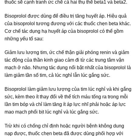
thuốc sẽ cạnh tranh ức chế cả hai thụ thể beta1 và beta2.
Bisoprolol được dùng để điều trị tăng huyết áp. Hiệu quả
của bisoprolol tương đương với các thuốc chẹn beta khác.
Cơ chế tác dụng hạ huyết áp của bisoprolol có thể gồm
những yếu tố sau:
Giảm lưu lượng tim, ức chế thận giải phóng renin và giảm
tác động của thần kinh giao cảm đi từ các trung tâm vận
mạch ở não. Nhưng tác dụng nổi bật nhất của bisoprolol là
làm giảm tần số tim, cả lúc nghỉ lẫn lúc gắng sức.
Bisoprolol làm giảm lưu lượng của tim lúc nghỉ và khi gắng
sức, kèm theo ít thay đổi về thể tích máu tống ra trong mỗi
lần tim bóp và chỉ làm tăng ít áp lực nhĩ phải hoặc áp lực
mao mạch phổi bịt lúc nghỉ và lúc gắng sức.
Trừ khi có chống chỉ định hoặc người bệnh không dung
nạp được, thuốc chẹn beta đã được dùng phối hợp với