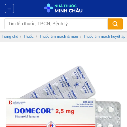
Chuyển
đến
nội
Tìm
dung
kiếm:
Trang chủ
/
Thuốc
/
Thuốc tim mạch & máu
/
Thuốc tim mạch huyết áp