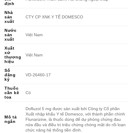
định
Nhà
sản
CTY CP XNK Y TẾ DOMESCO
xuất
Nước
sản
Việt Nam
xuất
Xuất
xứ
Việt Nam
thương
hiệu
Số
đăng
VD-26460-17
ký
Thuốc
cần kê
Có
toa
Dofluzol 5 mg được sản xuất bởi Công ty Cổ phần
Xuất nhập khẩu Y tế Domesco, với thành phần chính
Mô tả
Flunarizine, là thuốc dùng để dự phòng chứng đau
ngắn
nửa đầu và điều trị triệu chứng chóng mặt do rối loạn
chức năng hệ thống tiền đình.