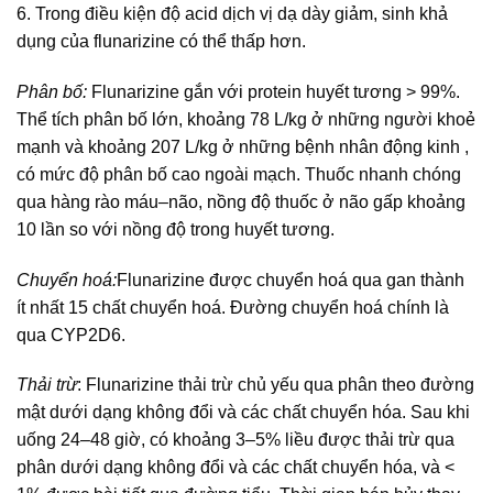
6. Trong điều kiện độ acid dịch vị dạ dày giảm, sinh khả
dụng của flunarizine có thể thấp hơn.
Phân bố:
Flunarizine gắn với protein huyết tương > 99%.
Thể tích phân bố lớn, khoảng 78 L/kg ở những người khoẻ
mạnh và khoảng 207 L/kg ở những bệnh nhân động kinh ,
có mức độ phân bố cao ngoài mạch. Thuốc nhanh chóng
qua hàng rào máu–não, nồng độ thuốc ở não gấp khoảng
10 lần so với nồng độ trong huyết tương.
Chuyển hoá:
Flunarizine được chuyển hoá qua gan thành
ít nhất 15 chất chuyển hoá. Đường chuyển hoá chính là
qua CYP2D6.
Thải trừ
: Flunarizine thải trừ chủ yếu qua phân theo đường
mật dưới dạng không đổi và các chất chuyển hóa. Sau khi
uống 24–48 giờ, có khoảng 3–5% liều được thải trừ qua
phân dưới dạng không đổi và các chất chuyển hóa, và <