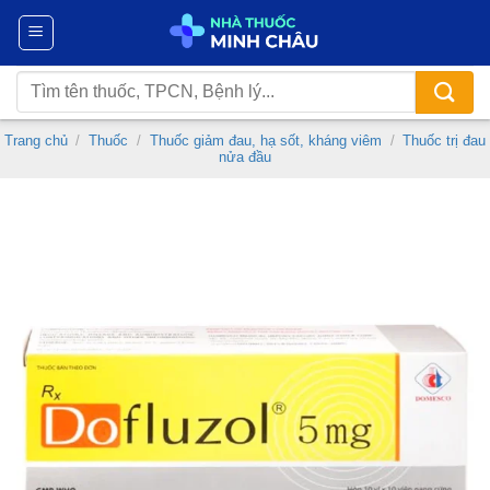
Chuyển
đến
nội
Tìm
dung
kiếm:
Trang chủ
/
Thuốc
/
Thuốc giảm đau, hạ sốt, kháng viêm
/
Thuốc trị đau
nửa đầu