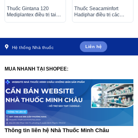
Thuốc Gintana 120
Thuốc Seacaminfort
Mediplantex điều trị tai
Hadiphar điều trị các
biến mạch máu não, thiểu
bệnh lý thần kinh ngoại
năng tuần hoàn não (6 vỉ
biên (10 vỉ x 10 viên)
x 10 viên)
Liên hệ
Hệ thống Nhà thuốc
MUA NHANH TẠI SHOPEE:
Thông tin liên hệ Nhà Thuốc Minh Châu