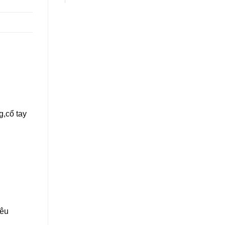
g,cổ tay
iêu