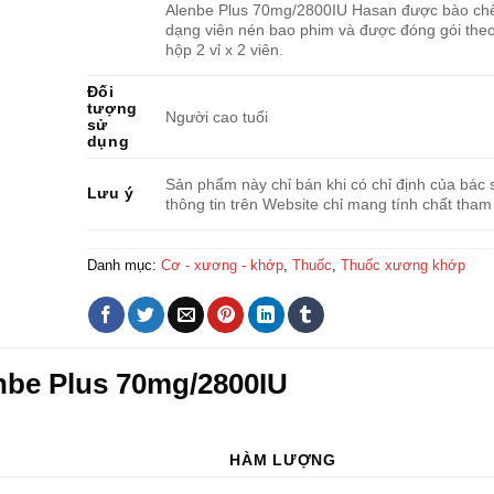
Alenbe Plus 70mg/2800IU Hasan được bào ch
dạng viên nén bao phim và được đóng gói the
hộp 2 vỉ x 2 viên.
Đối
tượng
Người cao tuổi
sử
dụng
Sản phẩm này chỉ bán khi có chỉ định của bác s
Lưu ý
thông tin trên Website chỉ mang tính chất tham
Danh mục:
Cơ - xương - khớp
,
Thuốc
,
Thuốc xương khớp
nbe Plus 70mg/2800IU
HÀM LƯỢNG