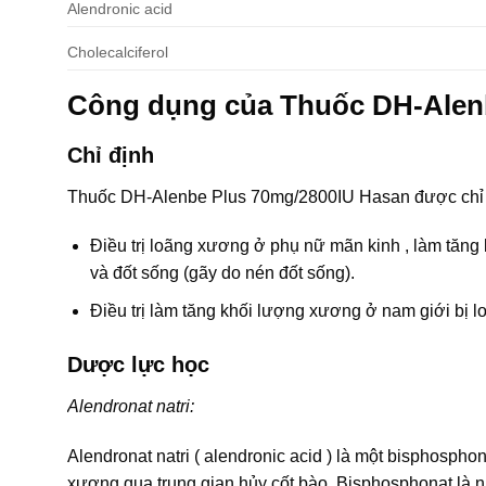
Alendronic acid
Cholecalciferol
Công dụng của Thuốc DH-Alen
Chỉ định
Thuốc DH-Alenbe Plus 70mg/2800IU Hasan được chỉ đ
Điều trị loãng xương ở phụ nữ mãn kinh , làm tăn
và đốt sống (gãy do nén đốt sống).
Điều trị làm tăng khối lượng xương ở nam giới bị 
Dược lực học
Alendronat natri:
Alendronat natri ( alendronic acid ) là một bisphosph
xương qua trung gian hủy cốt bào. Bisphosphonat là 