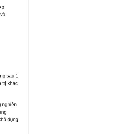
ợp
 và
ống sau 1
trị khác
g nghiên
dụng
 khả dụng