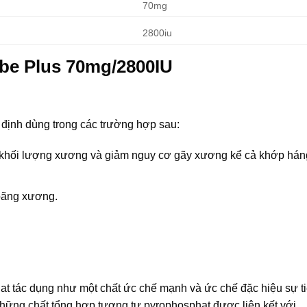
70mg
2800iu
be Plus 70mg/2800IU
ịnh dùng trong các trường hợp sau:
g khối lượng xương và giảm nguy cơ gãy xương kể cả khớp hán
loãng xương.
onat tác dụng như một chất ức chế mạnh và ức chế đặc hiệu sự t
những chất tổng hợp tương tự pyrophosphat được liên kết với