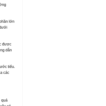
ường
 phần lớn
 dưới
ục được
ững dẫn
ước tiểu.
ủa các
g quá