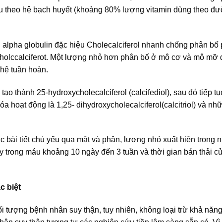
thu theo hệ bạch huyết (khoảng 80% lượng vitamin dùng theo đ
i alpha globulin đặc hiệu Cholecalciferol nhanh chống phân bố
cholccalciferot. Một lượng nhỏ hơn phân bố ở mô cơ và mô mỡ
hệ tuần hoàn.
ạo thành 25-hydroxycholecalciferol (calcifediol), sau đó tiếp t
a hoạt động là 1,25- dihydroxycholecalciferol(calcitriol) và nh
 bài tiết chủ yếu qua mật và phân, lượng nhỏ xuất hiện trong n
y trong máu khoảng 10 ngày đến 3 tuần và thời gian bán thải c
c biệt
i tượng bệnh nhân suy thận, tuy nhiên, không loại trừ khả năn