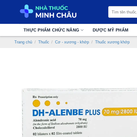
Chuyển
Tìm
đến
kiếm:
nội
dung
THỰC PHẨM CHỨC NĂNG
DƯỢC MỸ PHẨM
Trang chủ
/
Thuốc
/
Cơ - xương - khớp
/
Thuốc xương khớp