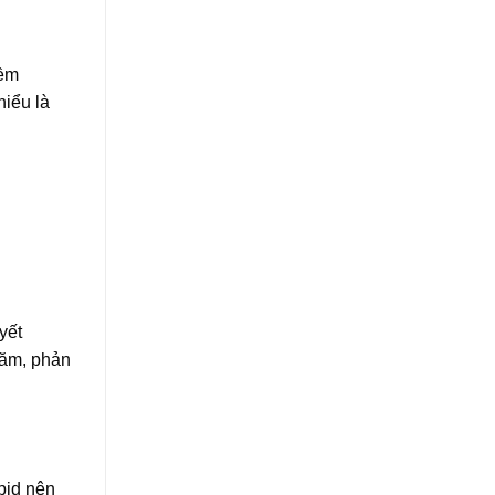
mềm
hiểu là
yết
năm, phản
ipid nên