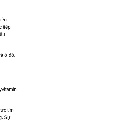
tiêu
 tiếp
iêu
à ở đó,
xyvitamin
ực tím.
g. Sự