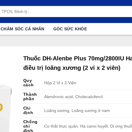
CHĂM SÓC CÁ NHÂN
GÓC SỨC KHỎE
Thuốc DH-Alenbe Plus 70mg/2800IU H
điều trị loãng xương (2 vỉ x 2 viên)
Quy
Hộp 2 Vỉ x 2 Viên
cách
Thành
Alendronic acid, Cholecalciferol
phần
Chỉ
Loãng xương, Loãng xương ở nam
định
Chống
chỉ
Co thắt thực quản, Hạ canxi huyết, Dị ứng thu
định