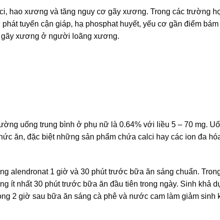
alci, hao xương và tăng nguy cơ gãy xương. Trong các trường h
ứ phát tuyến cận giáp, hạ phosphat huyết, yếu cơ gần điểm bám
 gãy xương ở người loãng xương.
đường uống trung bình ở phụ nữ là 0.64% với liều 5 – 70 mg. U
ức ăn, đặc biệt những sản phẩm chứa calci hay các ion đa hóa 
ng alendronat 1 giờ và 30 phút trước bữa ăn sáng chuẩn. Tron
g ít nhất 30 phút trước bữa ăn đầu tiên trong ngày. Sinh khả 
vòng 2 giờ sau bữa ăn sáng cà phê và nước cam làm giảm sinh