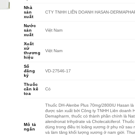
Nhà
sản
CTY TNHH LIÊN DOANH HASAN-DERMAPH
xuất
Nước
sản
Việt Nam
xuất
Xuất
xứ
Việt Nam
thương
hiệu
Số
đăng
VD-27546-17
ký
Thuốc
cần kê
Có
toa
Thuốc DH-Alenbe Plus 70mg/2800IU Hasan là
được sản xuất bởi Công ty TNHH Liên doanh 
Demapharm, thuốc có thành phần chính là Natr
alendronat trihydrate và Cholecalciferol. Thuố
Mô tả
dùng trong điều trị loãng xương ở phụ nữ sau 
ngắn
và làm tăng khối lượng xương ở nam giới. Th