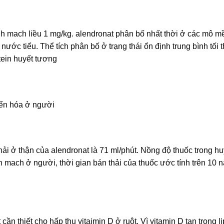
ĩnh mach liều 1 mg/kg. alendronat phân bố nhất thời ở các mô 
ước tiểu. Thể tích phân bố ở trạng thái ổn định trung bình tối t
tein huyết tương
ển hóa ở người
hải ở thận của alendronat là 71 ml/phút. Nồng độ thuốc trong hu
h mach ở người, thời gian bán thải của thuốc ước tính trên 10 
ần thiết cho hấp thu vitaimin D ở ruột. Vì vitamin D tan trong l