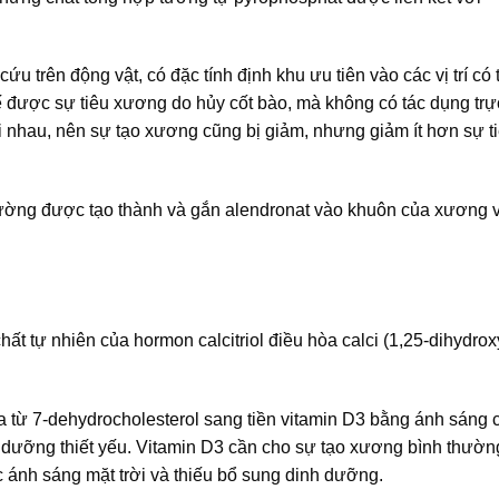
u trên động vật, có đặc tính định khu ưu tiên vào các vị trí có 
ế được sự tiêu xương do hủy cốt bào, mà không có tác dụng trực
i nhau, nên sự tạo xương cũng bị giảm, nhưng giảm ít hơn sự t
hường được tạo thành và gắn alendronat vào khuôn của xương v
 chất tự nhiên của hormon calcitriol điều hòa calci (1,25-dihydro
 từ 7-dehydrocholesterol sang tiền vitamin D3 bằng ánh sáng c
nh dưỡng thiết yếu. Vitamin D3 cần cho sự tạo xương bình thườn
úc ánh sáng mặt trời và thiếu bổ sung dinh dưỡng.