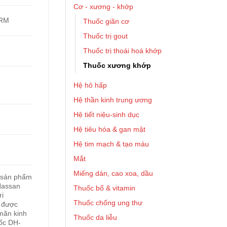
Cơ - xương - khớp
ARM
Thuốc giãn cơ
Thuốc trị gout
Thuốc trị thoái hoá khớp
Thuốc xương khớp
Hệ hô hấp
Hệ thần kinh trung ương
Hệ tiết niệu-sinh dục
Hệ tiêu hóa & gan mật
Hệ tim mạch & tạo máu
Mắt
Miếng dán, cao xoa, dầu
 sản phẩm
Hassan
Thuốc bổ & vitamin
i
Thuốc chống ung thư
c được
mãn kinh
Thuốc da liễu
uốc DH-