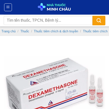
Chuyển
đến
nội
Tìm
dung
kiếm:
Trang chủ
/
Thuốc
/
Thuốc tiêm chích & dịch truyền
/
Thuốc tiêm chích