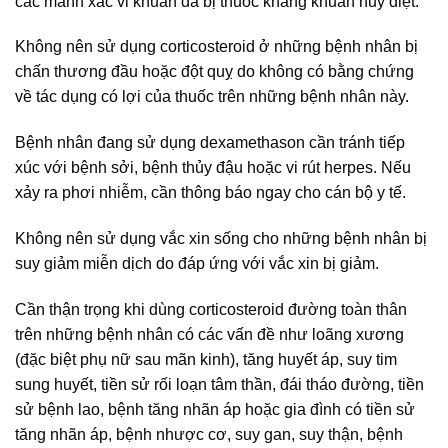
các mảnh xác vi khuẩn đã bị thuốc kháng khuẩn hủy diệt.
Không nên sử dụng corticosteroid ở những bệnh nhân bị
chấn thương đầu hoặc đột quỵ do không có bằng chứng
về tác dụng có lợi của thuốc trên những bệnh nhân này.
Bệnh nhân đang sử dụng dexamethason cần tránh tiếp
xúc với bệnh sởi, bệnh thủy đậu hoặc vi rút herpes. Nếu
xảy ra phơi nhiễm, cần thông báo ngay cho cán bộ y tế.
Không nên sử dụng vắc xin sống cho những bệnh nhân bị
suy giảm miễn dịch do đáp ứng với vắc xin bị giảm.
Cần thận trọng khi dùng corticosteroid đường toàn thân
trên những bệnh nhân có các vấn đề như loãng xương
(đặc biệt phụ nữ sau mãn kinh), tăng huyết áp, suy tim
sung huyết, tiền sử rối loạn tâm thần, đái tháo đường, tiền
sử bệnh lao, bệnh tăng nhãn áp hoặc gia đình có tiền sử
tăng nhãn áp, bệnh nhược cơ, suy gan, suy thận, bệnh