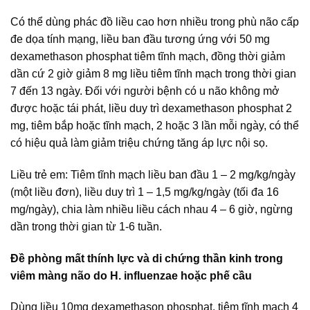
Có thể dùng phác đồ liều cao hơn nhiều trong phù não cấp
đe dọa tính mạng, liều ban đầu tương ứng với 50 mg
dexamethason phosphat tiêm tĩnh mạch, đồng thời giảm
dần cứ 2 giờ giảm 8 mg liều tiêm tĩnh mạch trong thời gian
7 đến 13 ngày. Đối với người bệnh có u não không mở
được hoặc tái phát, liều duy trì dexamethason phosphat 2
mg, tiêm bắp hoặc tĩnh mạch, 2 hoặc 3 lần mỗi ngày, có thể
có hiệu quả làm giảm triệu chứng tăng áp lực nội sọ.
Liều trẻ em: Tiêm tĩnh mạch liều ban đầu 1 – 2 mg/kg/ngày
(một liều đơn), liều duy trì 1 – 1,5 mg/kg/ngày (tối đa 16
mg/ngày), chia làm nhiều liều cách nhau 4 – 6 giờ, ngừng
dần trong thời gian từ 1-6 tuần.
Đề phòng mất thính lực và di chứng thần kinh trong
viêm màng não do H. influenzae hoặc phế cầu
Dùng liều 10mg dexamethason phosphat, tiêm tĩnh mạch 4