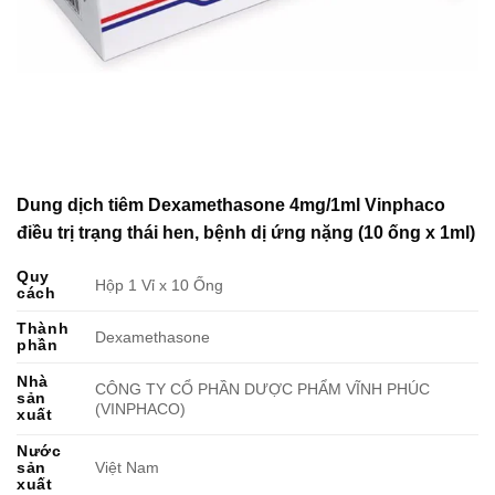
Dung dịch tiêm Dexamethasone 4mg/1ml Vinphaco
điều trị trạng thái hen, bệnh dị ứng nặng (10 ống x 1ml)
Quy
Hộp 1 Vỉ x 10 Ống
cách
Thành
Dexamethasone
phần
Nhà
CÔNG TY CỔ PHẦN DƯỢC PHẨM VĨNH PHÚC
sản
(VINPHACO)
xuất
Nước
sản
Việt Nam
xuất