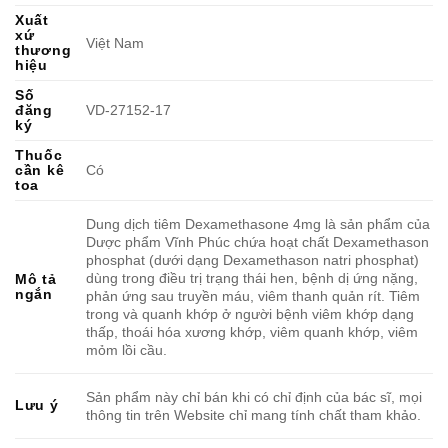
Xuất
xứ
Việt Nam
thương
hiệu
Số
đăng
VD-27152-17
ký
Thuốc
cần kê
Có
toa
Dung dịch tiêm Dexamethasone 4mg là sản phẩm của
Dược phẩm Vĩnh Phúc chứa hoạt chất Dexamethason
phosphat (dưới dạng Dexamethason natri phosphat)
dùng trong điều trị trạng thái hen, bệnh dị ứng nặng,
Mô tả
ngắn
phản ứng sau truyền máu, viêm thanh quản rít. Tiêm
trong và quanh khớp ở người bệnh viêm khớp dạng
thấp, thoái hóa xương khớp, viêm quanh khớp, viêm
mỏm lồi cầu.
Sản phẩm này chỉ bán khi có chỉ định của bác sĩ, mọi
Lưu ý
thông tin trên Website chỉ mang tính chất tham khảo.