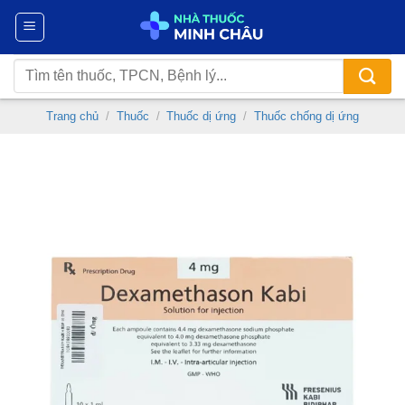
Chuyển
đến
nội
Tìm
dung
kiếm:
Trang chủ
/
Thuốc
/
Thuốc dị ứng
/
Thuốc chống dị ứng