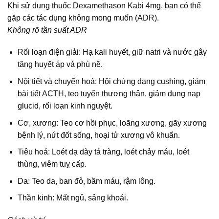
Khi sử dụng thuốc Dexamethason Kabi 4mg, bạn có thể
gặp các tác dụng không mong muốn (ADR).
Không rõ tần suất ADR
Rối loạn điện giải: Hạ kali huyết, giữ natri và nước gây
tăng huyết áp và phù nề.
Nội tiết và chuyển hoá: Hội chứng dạng cushing, giảm
bài tiết ACTH, teo tuyến thượng thận, giảm dung nạp
glucid, rối loạn kinh nguyệt.
Cơ, xương: Teo cơ hồi phục, loãng xương, gãy xương
bệnh lý, nứt đốt sống, hoại tử xương vô khuẩn.
Tiêu hoá: Loét dạ dày tá tràng, loét chảy máu, loét
thùng, viêm tuỵ cấp.
Da: Teo da, ban đỏ, bầm máu, rậm lông.
Thần kinh: Mất ngủ, sảng khoái.