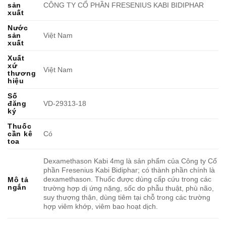
sản
CÔNG TY CỔ PHẦN FRESENIUS KABI BIDIPHAR
xuất
Nước
sản
Việt Nam
xuất
Xuất
xứ
Việt Nam
thương
hiệu
Số
đăng
VD-29313-18
ký
Thuốc
cần kê
Có
toa
Dexamethason Kabi 4mg là sản phẩm của Công ty Cổ
phần Fresenius Kabi Bidiphar; có thành phần chính là
dexamethason. Thuốc được dùng cấp cứu trong các
Mô tả
ngắn
trường hợp dị ứng nặng, sốc do phẫu thuật, phù não,
suy thượng thận, dùng tiêm tại chỗ trong các trường
hợp viêm khớp, viêm bao hoạt dịch.