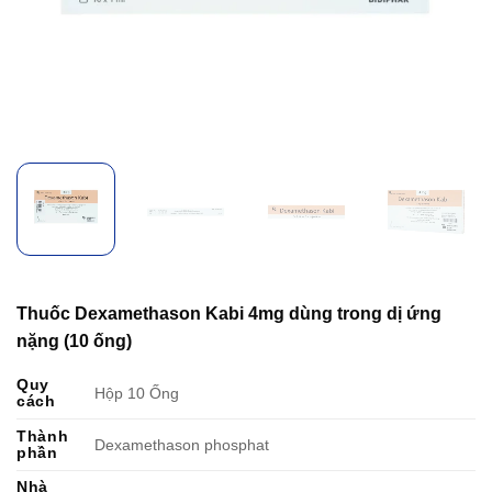
Thuốc Dexamethason Kabi 4mg dùng trong dị ứng
nặng (10 ống)
Quy
Hộp 10 Ống
cách
Thành
Dexamethason phosphat
phần
Nhà