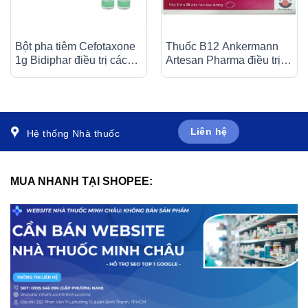
Bột pha tiêm Cefotaxone
Thuốc B12 Ankermann
1g Bidiphar điều trị các
Artesan Pharma điều trị
bệnh nhiễm khuẩn nặng
các bệnh thiếu máu, đau
(10 lọ)
dây thần kinh (2 vỉ x 25
viên)
Liên hệ
Hệ thống Nhà thuốc
MUA NHANH TẠI SHOPEE: