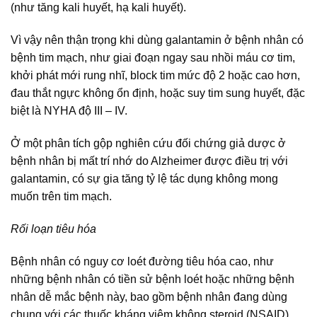
(như tăng kali huyết, hạ kali huyết).
Vì vậy nên thận trọng khi dùng galantamin ở bệnh nhân có
bệnh tim mạch, như giai đoạn ngay sau nhồi máu cơ tim,
khởi phát mới rung nhĩ, block tim mức độ 2 hoặc cao hơn,
đau thắt ngực không ổn định, hoặc suy tim sung huyết, đặc
biệt là NYHA độ III – IV.
Ở một phân tích gộp nghiên cứu đối chứng giả dược ở
bệnh nhân bị mất trí nhớ do Alzheimer được điều trị với
galantamin, có sự gia tăng tỷ lệ tác dụng không mong
muốn trên tim mạch.
Rối loạn tiêu hóa
Bệnh nhân có nguy cơ loét đường tiêu hóa cao, như
những bệnh nhân có tiền sử bệnh loét hoặc những bệnh
nhân dễ mắc bệnh này, bao gồm bệnh nhân đang dùng
chung với các thuốc kháng viêm không steroid (NSAID),