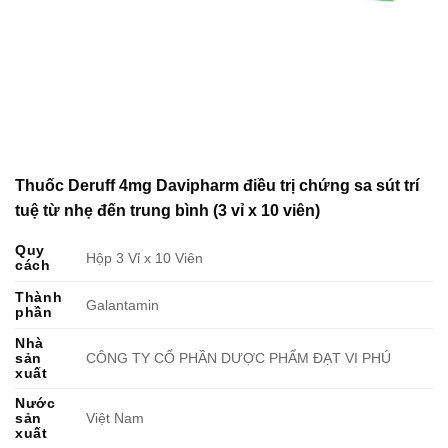
Thuốc Deruff 4mg Davipharm điều trị chứng sa sút trí
tuệ từ nhẹ đến trung bình (3 vỉ x 10 viên)
Quy
Hộp 3 Vỉ x 10 Viên
cách
Thành
Galantamin
phần
Nhà
sản
CÔNG TY CỔ PHẦN DƯỢC PHẨM ĐẠT VI PHÚ
xuất
Nước
sản
Việt Nam
xuất