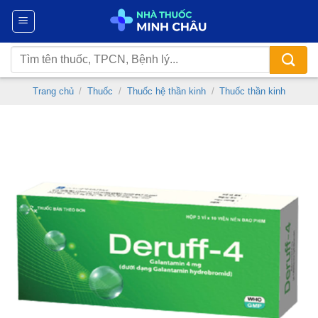
Chuyển
đến
nội
Tìm
dung
kiếm:
Trang chủ
/
Thuốc
/
Thuốc hệ thần kinh
/
Thuốc thần kinh