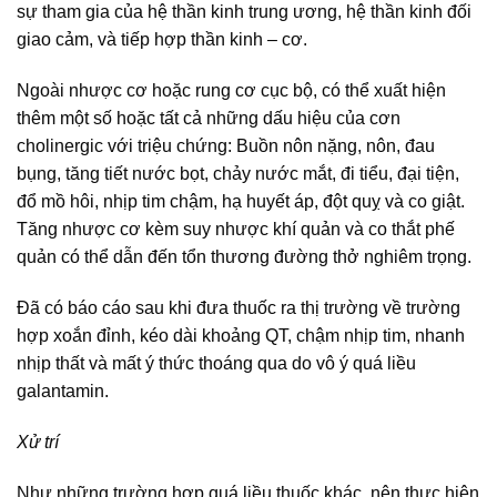
sự tham gia của hệ thần kinh trung ương, hệ thần kinh đối
giao cảm, và tiếp hợp thần kinh – cơ.
Ngoài nhược cơ hoặc rung cơ cục bộ, có thể xuất hiện
thêm một số hoặc tất cả những dấu hiệu của cơn
cholinergic với triệu chứng: Buồn nôn nặng, nôn, đau
bụng, tăng tiết nước bọt, chảy nước mắt, đi tiểu, đại tiện,
đổ mồ hôi, nhịp tim chậm, hạ huyết áp, đột quỵ và co giật.
Tăng nhược cơ kèm suy nhược khí quản và co thắt phế
quản có thể dẫn đến tổn thương đường thở nghiêm trọng.
Đã có báo cáo sau khi đưa thuốc ra thị trường về trường
hợp xoắn đỉnh, kéo dài khoảng QT, chậm nhịp tim, nhanh
nhịp thất và mất ý thức thoáng qua do vô ý quá liều
galantamin.
Xử trí
Như những trường hợp quá liều thuốc khác, nên thực hiện