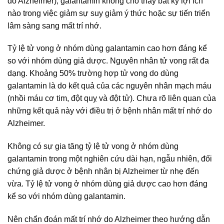
do Alzheimer), galantamin không cho thấy bất kỳ lợi ích
nào trong việc giảm sự suy giảm ý thức hoặc sự tiến triển
lâm sàng sang mất trí nhớ.
Tỷ lệ tử vong ở nhóm dùng galantamin cao hơn đáng kể
so với nhóm dùng giả dược. Nguyên nhân tử vong rất đa
dạng. Khoảng 50% trường hợp tử vong do dùng
galantamin là do kết quả của các nguyên nhân mạch máu
(nhồi máu cơ tim, đột quỵ và đột tử). Chưa rõ liên quan của
những kết quả này với điều trị ở bệnh nhân mất trí nhớ do
Alzheimer.
Không có sự gia tăng tỷ lệ tử vong ở nhóm dùng
galantamin trong một nghiên cứu dài hạn, ngẫu nhiên, đối
chứng giả dược ở bệnh nhân bị Alzheimer từ nhẹ đến
vừa. Tỷ lệ tử vong ở nhóm dùng giả dược cao hơn đáng
kể so với nhóm dùng galantamin.
Nên chẩn đoán mất trí nhớ do Alzheimer theo hướng dẫn