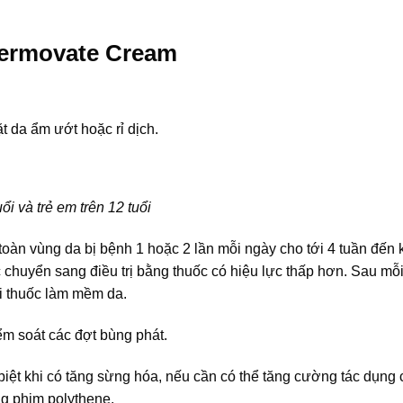
Dermovate Cream
 da ẩm ướt hoặc rỉ dịch.
i và trẻ em trên 12 tuổi
àn vùng da bị bệnh 1 hoặc 2 lần mỗi ngày cho tới 4 tuần đến k
 chuyển sang điều trị bằng thuốc có hiệu lực thấp hơn. Sau mỗi 
ôi thuốc làm mềm da.
iểm soát các đợt bùng phát.
ệt khi có tăng sừng hóa, nếu cần có thể tăng cường tác dụng 
g phim polythene.