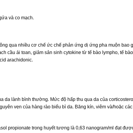
ngứa và co mạch.
 thông qua nhiều cơ chế ức chế phản ứng dị ứng pha muộn bao
h cầu ái toan, giảm sản sinh cytokine từ tế bào lympho, tế bào
cid arachidonic.
ua da lành bình thường. Mức độ hấp thu qua da của corticostero
nguyên vẹn của hàng rào biểu bì da. Băng kín, viêm và/hoặc cá
asol propionate trong huyết tương là 0,63 nanogram/ml đạt đượ