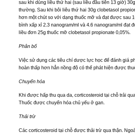
sau khi dùng liều thứ hai (sau liều đầu tiên 13 giờ) 
thường. Sau khi bôi liêu thứ hai 30g clobetasol propi
hơn một chút so với dạng thuốc mỡ và đạt được sau 10
bình xấp xỉ 2.3 nanogram/ml và 4.6 nanogram/ml đạt 
liều đơn 25g thuốc mỡ clobetasol propionate 0,05%.
Phân bố
Việc sử dụng các tiêu chí dược lực học để đánh giá phơ
hoàn thấp hơn hẳn nồng độ có thể phát hiện được thu
Chuyển hóa
Khi được hấp thu qua da, corticosteroid tại chỗ trải q
Thuốc được chuyển hóa chủ yếu ở gan.
Thải trừ
Các corticosteroid tại chỗ được thải trừ qua thận. Ngo