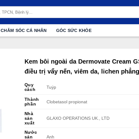
CHĂM SÓC CÁ NHÂN
GÓC SỨC KHỎE
Kem bôi ngoài da Dermovate Cream 
điều trị vẩy nến, viêm da, lichen phẳng
Quy
Tuýp
cách
Thành
Clobetasol propionat
phần
Nhà
sản
GLAXO OPERATIONS UK., LTD
xuất
Nước
sản
Anh