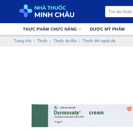
Chuyển
Tìm
đến
kiếm:
nội
dung
THỰC PHẨM CHỨC NĂNG
DƯỢC MỸ PHẨM
Trang chủ
/
Thuốc
/
Thuốc da liễu
/
Thuốc bôi ngoài da