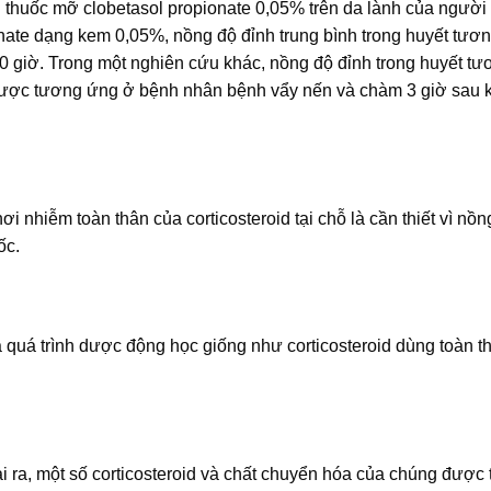
30g thuốc mỡ clobetasol propionate 0,05% trên da lành của người
onate dạng kem 0,05%, nồng độ đỉnh trung bình trong huyết tươ
 giờ. Trong một nghiên cứu khác, nồng độ đỉnh trong huyết tư
được tương ứng ở bệnh nhân bệnh vẩy nến và chàm 3 giờ sau k
i nhiễm toàn thân của corticosteroid tại chỗ là cần thiết vì nồn
ốc.
ua quá trình dược động học giống như corticosteroid dùng toàn t
ài ra, một số corticosteroid và chất chuyển hóa của chúng được t