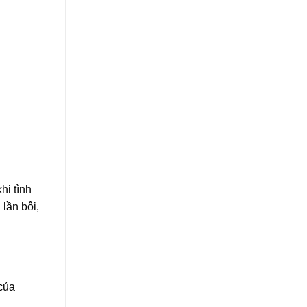
hi tình
lần bôi,
của