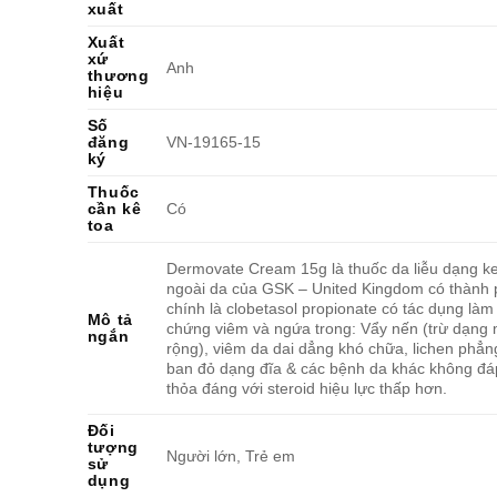
xuất
Xuất
xứ
Anh
thương
hiệu
Số
đăng
VN-19165-15
ký
Thuốc
cần kê
Có
toa
Dermovate Cream 15g là thuốc da liễu dạng k
ngoài da của GSK – United Kingdom có thành
chính là clobetasol propionate có tác dụng làm
Mô tả
chứng viêm và ngứa trong: Vẩy nến (trừ dạng
ngắn
rộng), viêm da dai dẳng khó chữa, lichen phẳn
ban đỏ dạng đĩa & các bệnh da khác không đá
thỏa đáng với steroid hiệu lực thấp hơn.
Đối
tượng
Người lớn, Trẻ em
sử
dụng