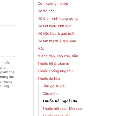
Cơ - xương - khớp
Hệ hô hấp
Hệ thần kinh trung ương
Hệ tiết niệu-sinh dục
Hệ tiêu hóa & gan mật
Hệ tim mạch & tạo máu
Mắt
Miếng dán, cao xoa, dầu
em bôi
Thuốc bổ & vitamin
 phần
Thuốc chống ung thư
 giảm triệu
 mảng lan
Thuốc da liễu
g, lupus
Dầu gội trị gàu
p ứng
Dầu mù u
Thuốc bôi ngoài da
Thuốc bôi sẹo - liền sẹo