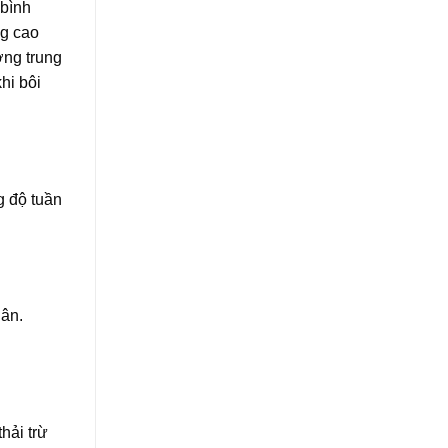
 bình
ng cao
ơng trung
hi bôi
g độ tuần
hân.
hải trừ