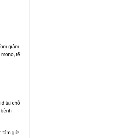
 gồm giảm
 mono, tế
id tại chỗ
c bệnh
c tám giờ