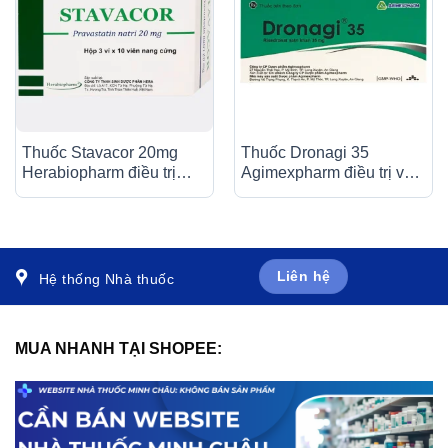
Thuốc Stavacor 20mg
Thuốc Dronagi 35
Herabiopharm điều trị
Agimexpharm điều trị và
tăng cholesterol máu (3 vỉ
ngăn ngừa bệnh loãng
x 10 viên)
xương (1 vỉ x 4 viên)
Liên hệ
Hệ thống Nhà thuốc
MUA NHANH TẠI SHOPEE: