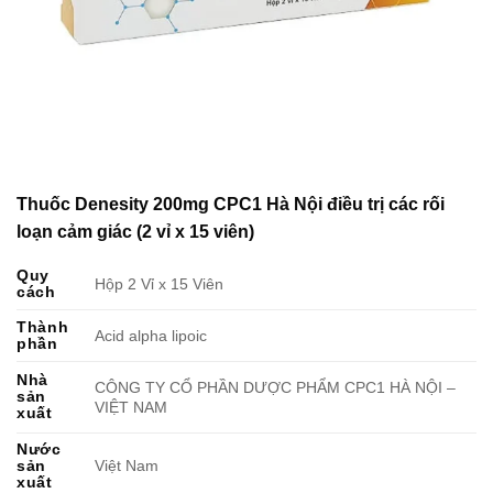
Thuốc Denesity 200mg CPC1 Hà Nội điều trị các rối
loạn cảm giác (2 vỉ x 15 viên)
Quy
Hộp 2 Vỉ x 15 Viên
cách
Thành
Acid alpha lipoic
phần
Nhà
CÔNG TY CỔ PHẦN DƯỢC PHẨM CPC1 HÀ NỘI –
sản
VIỆT NAM
xuất
Nước
sản
Việt Nam
xuất