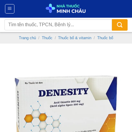
Chuyển
đến
nội
Tìm
dung
kiếm:
Trang chủ
/
Thuốc
/
Thuốc bổ & vitamin
/
Thuốc bổ