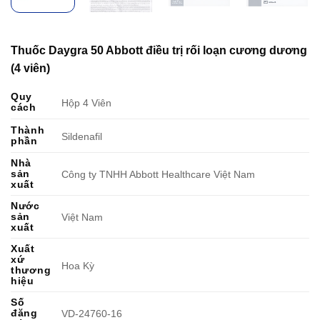
Thuốc Daygra 50 Abbott điều trị rối loạn cương dương
(4 viên)
Quy
Hộp 4 Viên
cách
Thành
Sildenafil
phần
Nhà
sản
Công ty TNHH Abbott Healthcare Việt Nam
xuất
Nước
sản
Việt Nam
xuất
Xuất
xứ
Hoa Kỳ
thương
hiệu
Số
đăng
VD-24760-16