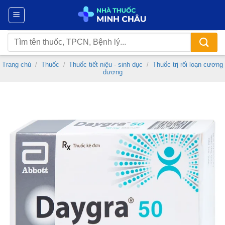
Chuyển
đến
nội
Tìm
dung
kiếm:
Trang chủ
/
Thuốc
/
Thuốc tiết niệu - sinh dục
/
Thuốc trị rối loạn cương
dương