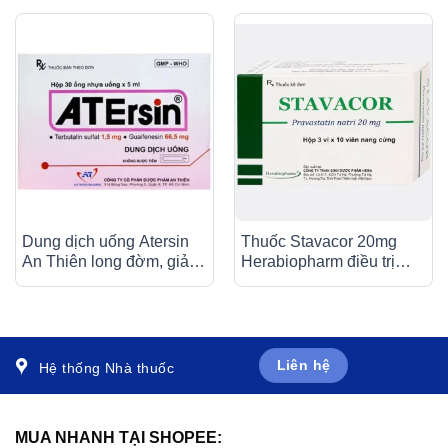
Dung dịch uống Atersin
Thuốc Stavacor 20mg
An Thiên long đờm, giảm
Herabiopharm điều trị
ho do hen phế quản, viêm
tăng cholesterol máu (3 vỉ
phế quản (30 ống x 5ml)
x 10 viên)
Liên hệ
Hệ thống Nhà thuốc
MUA NHANH TẠI SHOPEE: