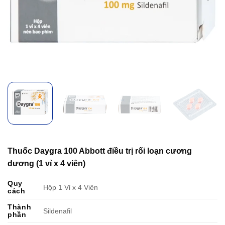
Thuốc Daygra 100 Abbott điều trị rối loạn cương
dương (1 vỉ x 4 viên)
Quy
Hộp 1 Vỉ x 4 Viên
cách
Thành
Sildenafil
phần