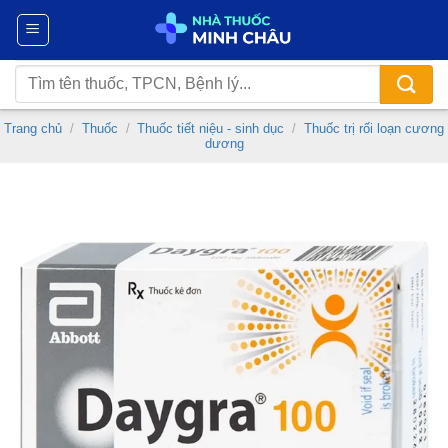
Chuyển
đến
nội
Tìm
dung
kiếm:
Trang chủ
/
Thuốc
/
Thuốc tiết niệu - sinh dục
/
Thuốc trị rối loạn cương
dương