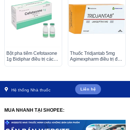
Bột pha tiêm Cefotaxone
Thuốc Tridjantab 5mg
1g Bidiphar điều trị các
Agimexpharm điều trị đái
bệnh nhiễm khuẩn nặng
tháo đường típ 2 (3 vỉ x
(10 lọ)
10 viên)
Liên hệ
Hệ thống Nhà thuốc
MUA NHANH TẠI SHOPEE: