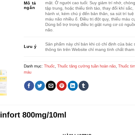
mặt. Ở người cao tuổi: Suy giảm trí nhớ, chón
Mô tả
ngắn
tập trung, hoặc thiếu tỉnh táo, thay đổi khí sắc, 
hành vi, kém chú ý đến bản thân, sa sút trí tuệ
máu não nhiều ổ. Điều trị đột quỵ, thiếu máu c
Dùng bổ trợ trong điều trị giật rung cơ có nguồ
não.
Sản phẩm này chỉ bán khi có chỉ định của bác s
Lưu ý
thông tin trên Website chỉ mang tính chất tham
Danh mục:
Thuốc
,
Thuốc tăng cường tuần hoàn não
,
Thuốc ti
máu
infort 800mg/10ml