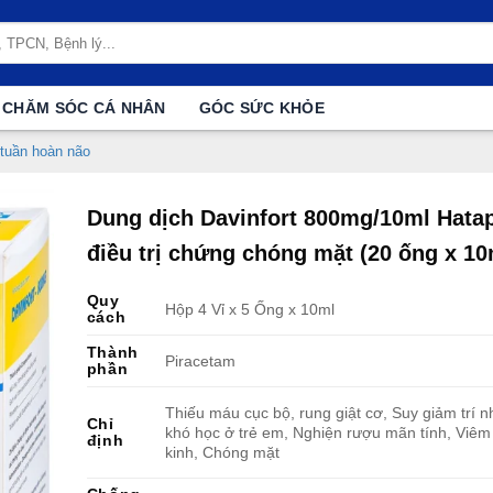
CHĂM SÓC CÁ NHÂN
GÓC SỨC KHỎE
tuần hoàn não
Dung dịch Davinfort 800mg/10ml Hata
điều trị chứng chóng mặt (20 ống x 10
Quy
Hộp 4 Vỉ x 5 Ống x 10ml
cách
Thành
Piracetam
phần
Thiếu máu cục bộ, rung giật cơ, Suy giảm trí 
Chỉ
khó học ở trẻ em, Nghiện rượu mãn tính, Viêm 
định
kinh, Chóng mặt