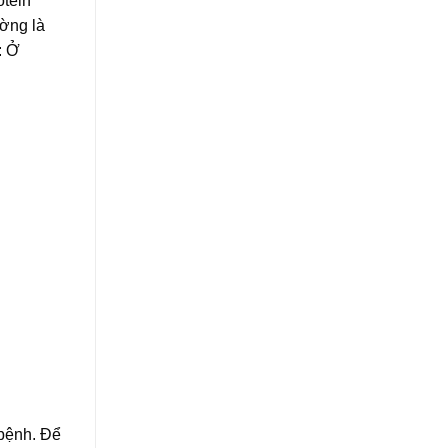
otein
ường là
: Ở
 bệnh. Để