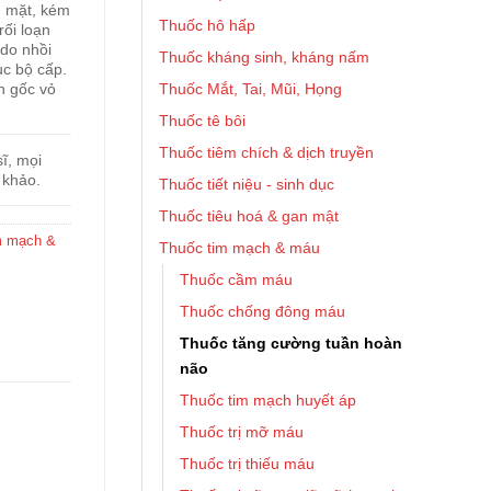
g mặt, kém
Thuốc hô hấp
rối loạn
 do nhồi
Thuốc kháng sinh, kháng nấm
ục bộ cấp.
Thuốc Mắt, Tai, Mũi, Họng
n gốc vỏ
Thuốc tê bôi
Thuốc tiêm chích & dịch truyền
ĩ, mọi
 khảo.
Thuốc tiết niệu - sinh dục
Thuốc tiêu hoá & gan mật
m mạch &
Thuốc tim mạch & máu
Thuốc cầm máu
Thuốc chống đông máu
Thuốc tăng cường tuần hoàn
não
Thuốc tim mạch huyết áp
Thuốc trị mỡ máu
Thuốc trị thiếu máu