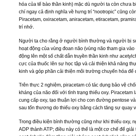
hóa của tế bào thần kinh) mặc dù người ta còn chưa b
chí ngay cả định nghĩa về hưng trí “nootropic” cũng cò
Piracetam, oxiracetam, aniracetam, etiracetam, pramirac
trí nhớ.
Người ta cho rằng ở người bình thường và người bị su
hoạt động của vùng đoan não (vùng não tham gia vào cơ 
động lên một số chất dẫn truyền thần kinh như acetylch
cực của thuốc lên sự học tập và cải thiện khả năng thự
kinh và góp phần cải thiện môi trường chuyển hóa để c
Trên thực 2 nghiệm, piracetam có tác dụng bảo vệ chố
kháng của não đối với tình trạng thiếu oxy. Piraceta
cung cấp oxy, tạo thuận lợi cho con đường pentose và
sau tổn thương do thiếu oxy bằng cách tăng sự quay vò
Trong điều kiện bình thường cũng như khi thiếu oxy, 
ADP thành ATP; điều này có thể là một cơ chế để giải t