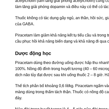
acetylcholin (làm tăng giải phóng acetylcholin) cũng 
làm tăng giải phóng dopamin và điều này có thể có tác 
Thuốc không có tác dụng gây ngủ, an thần, hồi sức, g
của GABA.
Piracetam làm giảm khả năng kết tụ tiểu cầu và trong
cầu phục hồi khả năng biến dạng và khả năng đi qua 
Dược động học
Piracetam dùng theo đường uống được hấp thu nhanh 
100%. Nồng độ đỉnh trong huyết tương (40 – 60 microg
dịch não tủy đạt được sau khi uống thuốc 2 – 8 giờ. Hấp
Thể tích phân bố khoảng 0,6 lít/kg. Piracetam ngấm và
màng dùng trong thẩm tách thận. Thuốc có nồng độ cao 
đáy.