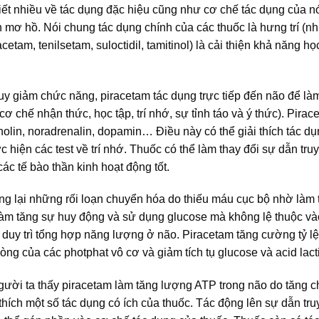
iết nhiều về tác dụng đặc hiệu cũng như cơ chế tác dụng của 
n mơ hồ. Nói chung tác dụng chính của các thuốc là hưng trí (nh
etam, tenilsetam, suloctidil, tamitinol) là cải thiện khả năng họ
y giảm chức năng, piracetam tác dụng trực tiếp đến não để là
chế nhận thức, học tập, trí nhớ, sự tỉnh táo và ý thức). Pirac
olin, noradrenalin, dopamin… Điều này có thể giải thích tác dụ
c hiện các test về trí nhớ. Thuốc có thể làm thay đổi sự dẫn tru
ác tế bào thần kinh hoạt động tốt.
ng lại những rối loạn chuyển hóa do thiếu máu cục bộ nhờ làm 
m làm tăng sự huy động và sử dụng glucose mà không lệ thuộc v
 duy trì tổng hợp năng lượng ở não. Piracetam tăng cường tỷ lệ
ng của các photphat vô cơ và giảm tích tụ glucose và acid lacti
người ta thấy piracetam làm tăng lượng ATP trong não do tăng 
hích một số tác dụng có ích của thuốc. Tác động lên sự dẫn truy