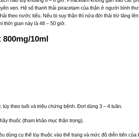
 dịch não tủy khoảng 6 – 8 giờ. Piracetam không gắn vào các pr
yên vẹn. Hệ số thanh thải piracetam của thận ở người bình th
i theo nước tiểu. Nếu bị suy thận thì nửa đời thải trừ tăng lên
 thời gian này là 48 – 50 giờ.
t 800mg/10ml
, tùy theo tuổi và triệu chứng bệnh. Đợt dùng 3 – 4 tuần.
hầy thuốc (tham khảo mục thận trọng).
iều dùng cụ thể tùy thuộc vào thể trạng và mức độ diễn tiến của