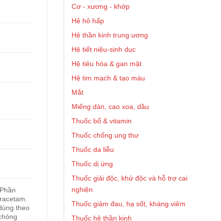
Cơ - xương - khớp
Hệ hô hấp
Hệ thần kinh trung ương
Hệ tiết niệu-sinh dục
Hệ tiêu hóa & gan mật
Hệ tim mạch & tạo máu
Mắt
Miếng dán, cao xoa, dầu
Thuốc bổ & vitamin
Thuốc chống ung thư
Thuốc da liễu
Thuốc dị ứng
Thuốc giải độc, khử độc và hỗ trợ cai
nghiện
 Phần
iracetam.
Thuốc giảm đau, hạ sốt, kháng viêm
 dùng theo
 chóng
Thuốc hệ thần kinh