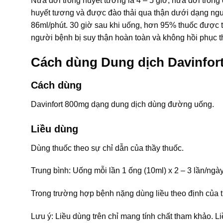
Nửa đời trong huyết tương là 4 – 5 giờ; nửa đời trong
huyết tương và được đào thải qua thận dưới dạng ngu
86ml/phút. 30 giờ sau khi uống, hơn 95% thuốc được thả
người bệnh bị suy thận hoàn toàn và không hồi phục thì
Cách dùng Dung dịch Davinfor
Cách dùng
Davinfort 800mg dạng dung dịch dùng đường uống.
Liều dùng
Dùng thuốc theo sự chỉ dẫn của thầy thuốc.
Trung bình: Uống mỗi lần 1 ống (10ml) x 2 – 3 lần/ngày
Trong trường hợp bệnh nặng dùng liều theo định của t
Lưu ý: Liều dùng trên chỉ mang tính chất tham khảo. L