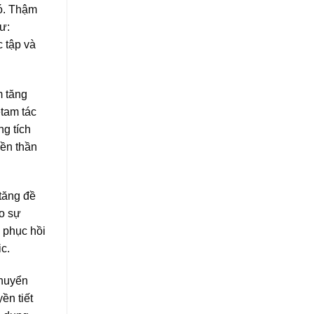
nó. Thậm
ư:
c tập và
m tăng
etam tác
ng tích
yền thần
tăng đề
ào sự
 phục hồi
c.
chuyển
ền tiết