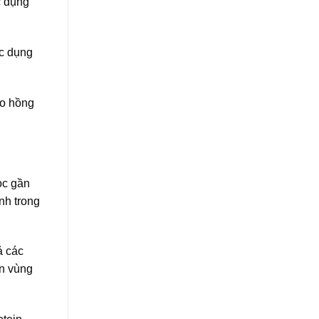
c dụng
ác dụng
ho hồng
ọc gần
nh trong
ả các
ân vùng