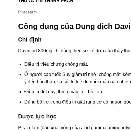
THÔNG TIN THÀNH PHẦN
Piracetam
Công dụng của Dung dịch Davi
Chỉ định
Davinfort 800mg chỉ dùng theo sự kê đơn của thầy thu
Điều trị triệu chứng chóng mặt.
Ở người cao tuổi: Suy giảm trí nhớ, chóng mặt, kém t
ý đến bản thân, sa sút trí tuệ do nhồi máu não nhiều
Điều trị đột quỵ, thiếu máu cục bộ cấp.
Dùng bổ trợ trong điều trị giật rung cơ có nguồn gố
Dược lực học
Piracetam (dẫn xuất vòng của acid gamma aminobutyric