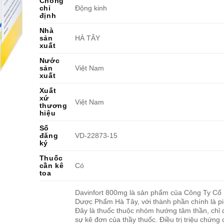
Chống
chỉ
Động kinh
định
Nhà
sản
HÀ TÂY
xuất
Nước
sản
Việt Nam
xuất
Xuất
xứ
Việt Nam
thương
hiệu
Số
đăng
VD-22873-15
ký
Thuốc
cần kê
Có
toa
Davinfort 800mg là sản phẩm của Công Ty Cổ
Dược Phẩm Hà Tây, với thành phần chính là p
Đây là thuốc thuộc nhóm hướng tâm thần, chỉ
sự kê đơn của thầy thuốc. Điều trị triệu chứng