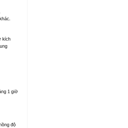
a
khác.
ự kích
rung
ảng 1 giờ
 nồng độ