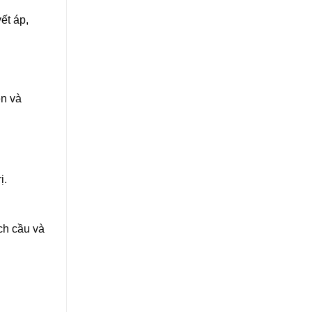
ết áp,
ên và
ị.
ch cầu và