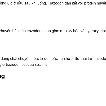
vòng 8 giờ đầu sau khi uống. Trazodon gắn kết với protein huyế
uyển hóa của trazodone bao gồm n – oxy hóa và hydroxyl hóa
 dạng chất chuyển hóa, tự do hoặc liên hợp. Sự thải trừ trazod
 giờ trazodon tiết qua sữa mẹ.
mg