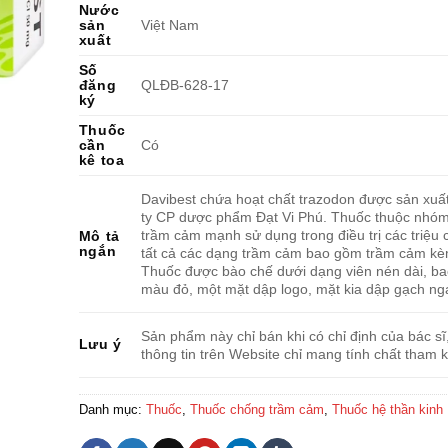
Nước
sản
Việt Nam
xuất
Số
đăng
QLÐB-628-17
ký
Thuốc
cần
Có
kê toa
Davibest chứa hoạt chất trazodon được sản xuấ
ty CP dược phẩm Đạt Vi Phú. Thuốc thuộc nhó
trầm cảm mạnh sử dụng trong điều trị các triệu
Mô tả
ngắn
tất cả các dạng trầm cảm bao gồm trầm cảm kèm
Thuốc được bào chế dưới dạng viên nén dài, b
màu đỏ, một mặt dập logo, mặt kia dập gạch ng
Sản phẩm này chỉ bán khi có chỉ định của bác sĩ
Lưu ý
thông tin trên Website chỉ mang tính chất tham 
Danh mục:
Thuốc
,
Thuốc chống trầm cảm
,
Thuốc hệ thần kinh