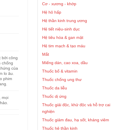
Cơ - xương - khớp
Hệ hô hấp
Hệ thần kinh trung ương
Hệ tiết niệu-sinh dục
Hệ tiêu hóa & gan mật
Hệ tim mạch & tạo máu
Mắt
t bởi công
Miếng dán, cao xoa, dầu
m chống
 chứng của
Thuốc bổ & vitamin
 lo âu.
ao phim
Thuốc chống ung thư
ang.
Thuốc da liễu
Thuốc dị ứng
, mọi
khảo.
Thuốc giải độc, khử độc và hỗ trợ cai
nghiện
Thuốc giảm đau, hạ sốt, kháng viêm
Thuốc hệ thần kinh