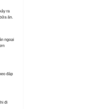
xảy ra
 bữa ăn.
ân ngoại
hơn
theo đáp
hi đi