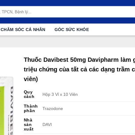
CHĂM SÓC CÁ NHÂN
GÓC SỨC KHỎE
Thuốc Davibest 50mg Davipharm làm 
triệu chứng của tất cả các dạng trầm 
viên)
Quy
Hộp 3 Vỉ x 10 Viên
cách
Thành
Trazodone
phần
Nhà
sản
DAVI
xuất