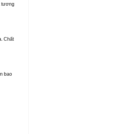
t tương
. Chất
on bao