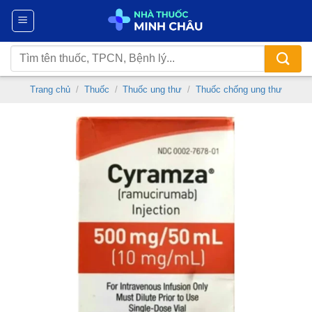
Chuyển
đến
nội
Tìm
dung
kiếm:
Trang chủ
/
Thuốc
/
Thuốc ung thư
/
Thuốc chống ung thư