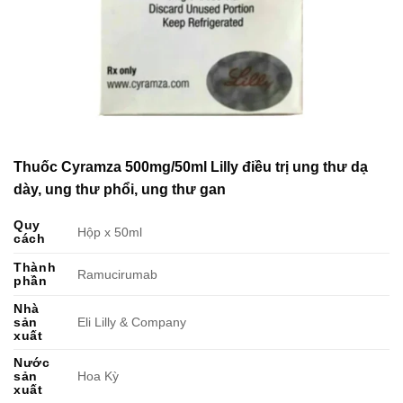
Thuốc Cyramza 500mg/50ml Lilly điều trị ung thư dạ
dày, ung thư phổi, ung thư gan
Quy
Hộp x 50ml
cách
Thành
Ramucirumab
phần
Nhà
sản
Eli Lilly & Company
xuất
Nước
sản
Hoa Kỳ
xuất