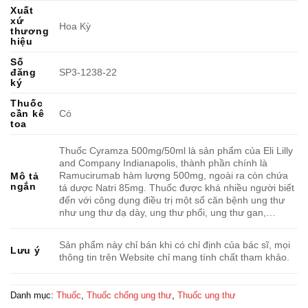
Xuất
xứ
Hoa Kỳ
thương
hiệu
Số
đăng
SP3-1238-22
ký
Thuốc
cần kê
Có
toa
Thuốc Cyramza 500mg/50ml là sản phẩm của Eli Lilly
and Company Indianapolis, thành phần chính là
Ramucirumab hàm lượng 500mg, ngoài ra còn chứa
Mô tả
ngắn
tá dược Natri 85mg. Thuốc được khá nhiều người biết
đến với công dụng điều trị một số căn bệnh ung thư
như ung thư dạ dày, ung thư phổi, ung thư gan,…
Sản phẩm này chỉ bán khi có chỉ định của bác sĩ, mọi
Lưu ý
thông tin trên Website chỉ mang tính chất tham khảo.
Danh mục:
Thuốc
,
Thuốc chống ung thư
,
Thuốc ung thư