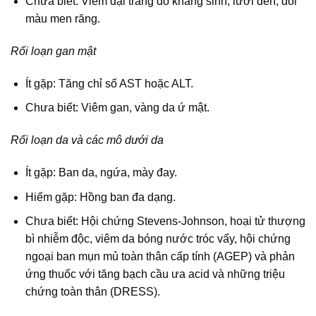
Chưa biết: Viêm đại tràng do kháng sinh, lưỡi đen, đổi
màu men răng.
Rối loạn gan mật
Ít gặp: Tăng chỉ số AST hoặc ALT.
Chưa biết: Viêm gan, vàng da ứ mật.
Rối loạn da và các mô dưới da
Ít gặp: Ban da, ngứa, mày đay.
Hiếm gặp: Hồng ban đa dạng.
Chưa biết: Hội chứng Stevens-Johnson, hoại tử thượng
bì nhiễm độc, viêm da bóng nước tróc vẩy, hội chứng
ngoại ban mụn mủ toàn thân cấp tính (AGEP) và phản
ứng thuốc với tăng bạch cầu ưa acid và những triệu
chứng toàn thân (DRESS).