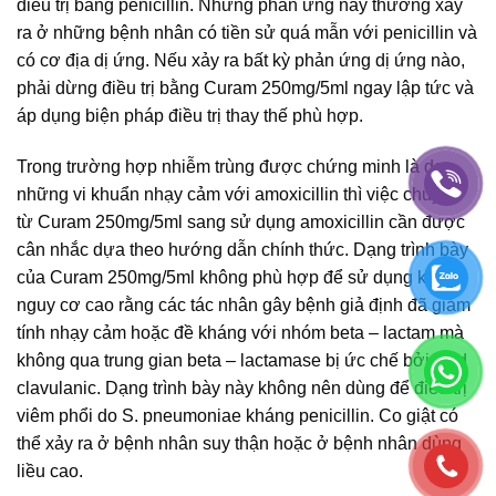
điều trị bằng penicillin. Những phản ứng này thường xảy
ra ở những bệnh nhân có tiền sử quá mẫn với penicillin và
có cơ địa dị ứng. Nếu xảy ra bất kỳ phản ứng dị ứng nào,
phải dừng điều trị bằng Curam 250mg/5ml ngay lập tức và
áp dụng biện pháp điều trị thay thế phù hợp.
Trong trường hợp nhiễm trùng được chứng minh là do
những vi khuẩn nhạy cảm với amoxicillin thì việc chuyển
từ Curam 250mg/5ml sang sử dụng amoxicillin cần được
cân nhắc dựa theo hướng dẫn chính thức. Dạng trình bày
của Curam 250mg/5ml không phù hợp để sử dụng khi có
nguy cơ cao rằng các tác nhân gây bệnh giả định đã giảm
tính nhạy cảm hoặc đề kháng với nhóm beta – lactam mà
không qua trung gian beta – lactamase bị ức chế bởi acid
clavulanic. Dạng trình bày này không nên dùng để điều trị
viêm phổi do S. pneumoniae kháng penicillin. Co giật có
thể xảy ra ở bệnh nhân suy thận hoặc ở bệnh nhân dùng
liều cao.