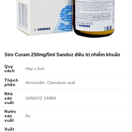
Siro Curam 250mg/5ml Sandoz điều trị nhiễm khuẩn
Quy
Hộp x 5ml
cách
Thành
Amoxicillin, Clavulanic acid
phần
Nhà
sản
SANDOZ GMBH
xuất
Nước
sản
Áo
xuất
Xuất