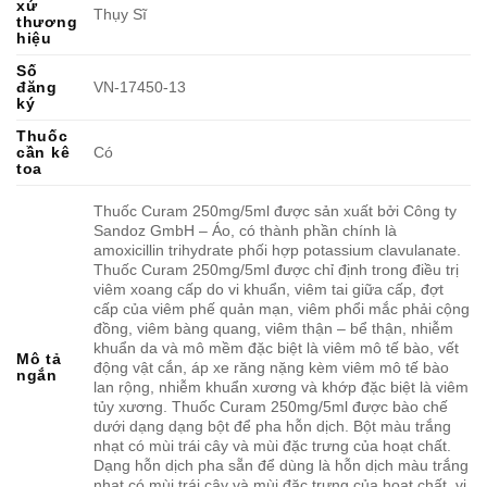
xứ
Thụy Sĩ
thương
hiệu
Số
đăng
VN-17450-13
ký
Thuốc
cần kê
Có
toa
Thuốc Curam 250mg/5ml được sản xuất bởi Công ty
Sandoz GmbH – Áo, có thành phần chính là
amoxicillin trihydrate phối hợp potassium clavulanate.
Thuốc Curam 250mg/5ml được chỉ định trong điều trị
viêm xoang cấp do vi khuẩn, viêm tai giữa cấp, đợt
cấp của viêm phế quản mạn, viêm phổi mắc phải cộng
đồng, viêm bàng quang, viêm thận – bể thận, nhiễm
khuẩn da và mô mềm đặc biệt là viêm mô tế bào, vết
Mô tả
động vật cắn, áp xe răng nặng kèm viêm mô tế bào
ngắn
lan rộng, nhiễm khuẩn xương và khớp đặc biệt là viêm
tủy xương. Thuốc Curam 250mg/5ml được bào chế
dưới dạng dạng bột để pha hỗn dịch. Bột màu trắng
nhạt có mùi trái cây và mùi đặc trưng của hoạt chất.
Dạng hỗn dịch pha sẵn để dùng là hỗn dịch màu trắng
nhạt có mùi trái cây và mùi đặc trưng của hoạt chất, vị