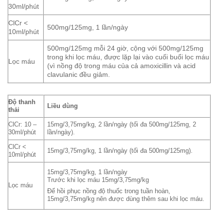
30ml/phút
ClCr <
500mg/125mg, 1 lần/ngày
10ml/phút
500mg/125mg mỗi 24 giờ, cộng với 500mg/125mg
trong khi lọc máu, được lặp lại vào cuối buổi lọc máu
Lọc máu
(vì nồng độ trong máu của cả amoxicillin và acid
clavulanic đều giảm.
Độ thanh
Liều dùng
thải
ClCr: 10 –
15mg/3,75mg/kg, 2 lần/ngày (tối đa 500mg/125mg, 2
30ml/phút
lần/ngày).
ClCr <
15mg/3,75mg/kg, 1 lần/ngày (tối đa 500mg/125mg).
10ml/phút
15mg/3,75mg/kg, 1 lần/ngày
Trước khi lọc máu 15mg/3,75mg/kg
Lọc máu
Để hồi phục nồng độ thuốc trong tuần hoàn,
15mg/3,75mg/kg nên được dùng thêm sau khi lọc máu.