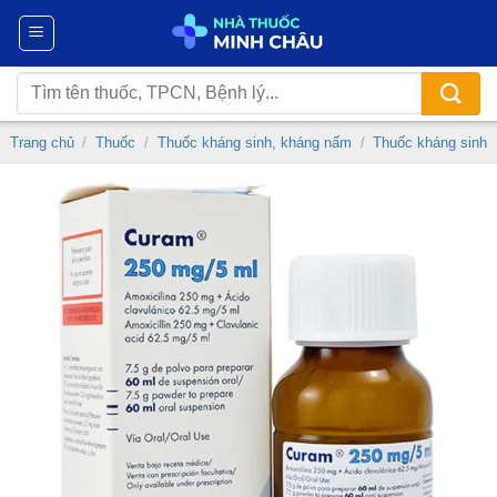
Chuyển
đến
nội
Tìm
dung
kiếm:
Trang chủ
/
Thuốc
/
Thuốc kháng sinh, kháng nấm
/
Thuốc kháng sinh