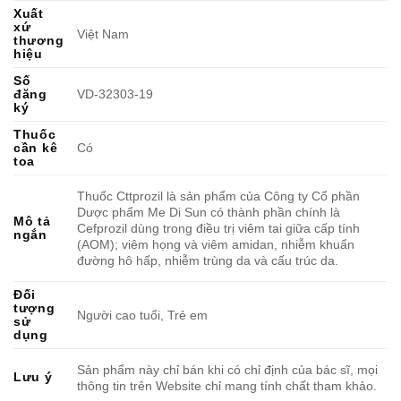
Xuất
xứ
Việt Nam
thương
hiệu
Số
đăng
VD-32303-19
ký
Thuốc
cần kê
Có
toa
Thuốc Cttprozil là sản phẩm của Công ty Cổ phần
Dược phẩm Me Di Sun có thành phần chính là
Mô tả
Cefprozil dùng trong điều trị viêm tai giữa cấp tính
ngắn
(AOM); viêm họng và viêm amidan, nhiễm khuẩn
đường hô hấp, nhiễm trùng da và cấu trúc da.
Đối
tượng
Người cao tuổi, Trẻ em
sử
dụng
Sản phẩm này chỉ bán khi có chỉ định của bác sĩ, mọi
Lưu ý
thông tin trên Website chỉ mang tính chất tham khảo.