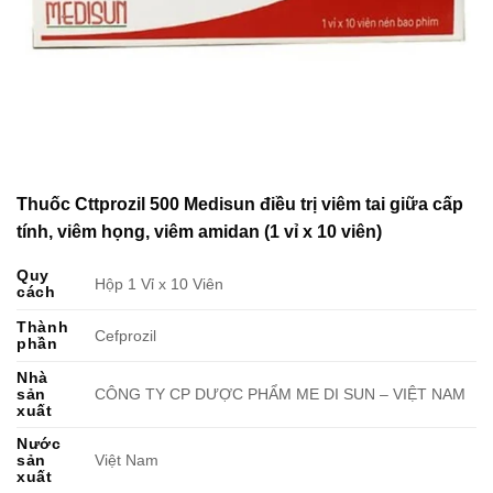
Thuốc Cttprozil 500 Medisun điều trị viêm tai giữa cấp
tính, viêm họng, viêm amidan (1 vỉ x 10 viên)
Quy
Hộp 1 Vỉ x 10 Viên
cách
Thành
Cefprozil
phần
Nhà
sản
CÔNG TY CP DƯỢC PHẨM ME DI SUN – VIỆT NAM
xuất
Nước
sản
Việt Nam
xuất