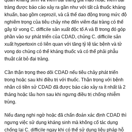
tràng được báo cáo xảy ra gần như với tất cả thuốc kháng
khuẩn, bao gồm ceprozil, và cả thể dao động trong mức độ
nghiêm trọng của tiêu chảy nhẹ đến viêm đại tràng có thể
gây tử vong C. difficile sản xuất độc tố A và B trong đó góp
phần vào sự phát triển của CDAD, chủng C. difficile sản
xuất hypertoxin có liên quan với tăng tỷ lệ tác bệnh và tử
vong do chúng có thể kháng thuốc và có thể phải phẫu
thuật cát bỏ đại tràng.
Cần thận trọng theo dõi CDAD nếu tiêu chảy phát triển
trong hoặc sau khi điều trị với thuốc. Thận trọng với bệnh
nhân có tiền sử CDAD đã được báo cáo xảy ra ít nhất là 2
tháng hoặc lâu hơn sau khi ngưng điều trị chống nhiễm
trùng.
Nếu đang nghi ngờ hoặc đã chẩn đoán xác định CDAD thì
ngưng việc sử dụng kháng sinh mà không cổ tác dụng
chống lại C. difficile ngay khi có thể sử dụng liệu pháp hỗ