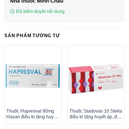
Nhà thuốc Minh Châu
Đã kiểm duyệt nội dung
SẢN PHẨM TƯƠNG TỰ
Thuốc Hapresval 80mg
Thuốc Stadovas 10 Stella
Hasan điều trị tăng huyết
điều trị tăng huyết áp, đau
áp nguyên phát (10 vỉ x
thắt ngực ổn định mạn
10 viên)
tính (3 vỉ x 10 viên)