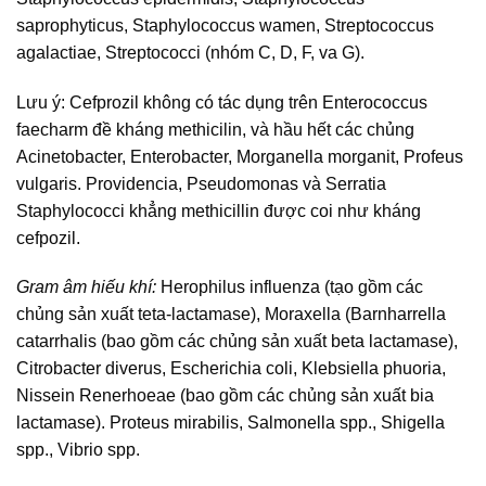
saprophyticus, Staphylococcus wamen, Streptococcus
agalactiae, Streptococci (nhóm C, D, F, va G).
Lưu ý: Cefprozil không có tác dụng trên Enterococcus
faecharm đề kháng methicilin, và hầu hết các chủng
Acinetobacter, Enterobacter, Morganella morganit, Profeus
vulgaris. Providencia, Pseudomonas và Serratia
Staphylococci khẳng methicillin được coi như kháng
cefpozil.
Gram âm hiếu khí:
Herophilus influenza (tạo gồm các
chủng sản xuất teta-lactamase), Moraxella (Barnharrella
catarrhalis (bao gồm các chủng sản xuất beta lactamase),
Citrobacter diverus, Escherichia coli, Klebsiella phuoria,
Nissein Renerhoeae (bao gồm các chủng sản xuất bia
lactamase). Proteus mirabilis, Salmonella spp., Shigella
spp., Vibrio spp.