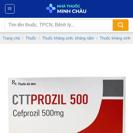
Chuyển
đến
nội
Tìm
dung
kiếm:
Trang chủ
/
Thuốc
/
Thuốc kháng sinh, kháng nấm
/
Thuốc kháng sinh