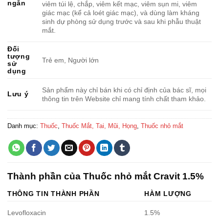
ngắn
viêm túi lệ, chắp, viêm kết mạc, viêm sụn mi, viêm
giác mạc (kể cả loét giác mạc), và dùng làm kháng
sinh dự phòng sử dụng trước và sau khi phẫu thuật
mắt.
Đối
tượng
Trẻ em, Người lớn
sử
dụng
Sản phẩm này chỉ bán khi có chỉ định của bác sĩ, mọi
Lưu ý
thông tin trên Website chỉ mang tính chất tham khảo.
Danh mục:
Thuốc
,
Thuốc Mắt, Tai, Mũi, Họng
,
Thuốc nhỏ mắt
Thành phần của Thuốc nhỏ mắt Cravit 1.5%
THÔNG TIN THÀNH PHẦN
HÀM LƯỢNG
Levofloxacin
1.5%