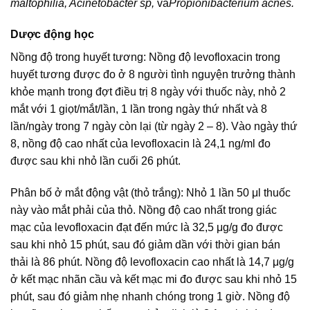
maltophilia, Acinetobacter sp,
và
Propionibacterium acnes.
Dược động học
Nồng độ trong huyết tương: Nồng độ levofloxacin trong
huyết tương được đo ở 8 người tình nguyện trưởng thành
khỏe mạnh trong đợt điều trị 8 ngày với thuốc này, nhỏ 2
mắt với 1 giọt/mắt/lần, 1 lần trong ngày thứ nhất và 8
lần/ngày trong 7 ngày còn lại (từ ngày 2 – 8). Vào ngày thứ
8, nồng độ cao nhất của levofloxacin là 24,1 ng/ml đo
được sau khi nhỏ lần cuối 26 phút.
Phân bố ở mắt động vật (thỏ trắng): Nhỏ 1 lần 50 μl thuốc
này vào mắt phải của thỏ. Nồng độ cao nhất trong giác
mạc của levofloxacin đạt đến mức là 32,5 μg/g đo được
sau khi nhỏ 15 phút, sau đó giảm dần với thời gian bán
thải là 86 phút. Nồng độ levofloxacin cao nhất là 14,7 μg/g
ở kết mạc nhãn cầu và kết mạc mi đo được sau khi nhỏ 15
phút, sau đó giảm nhẹ nhanh chóng trong 1 giờ. Nồng độ