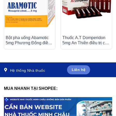
Bột pha uống Abamotic
Thuốc A.T Domperidon
5mg Phương Đông điều
5mg An Thiên điều trị các
trị các triệu chứng tiêu
trường hợp buồn nôn và
hóa, viêm dạ dày (30 gói
nôn (30 ống)
x 0,5g)
Liên hệ
Hệ thống Nhà thuốc
MUA NHANH TẠI SHOPEE: