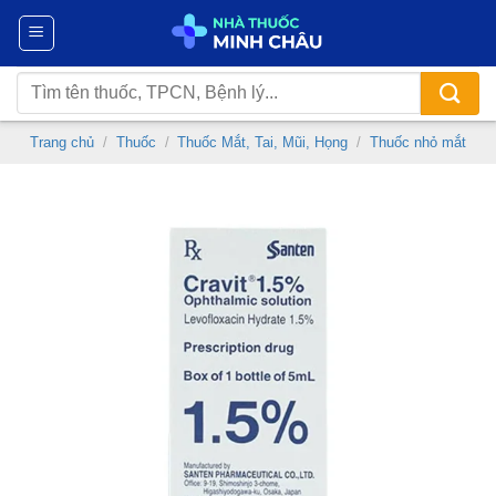
Chuyển
đến
nội
Tìm
dung
kiếm:
Trang chủ
/
Thuốc
/
Thuốc Mắt, Tai, Mũi, Họng
/
Thuốc nhỏ mắt