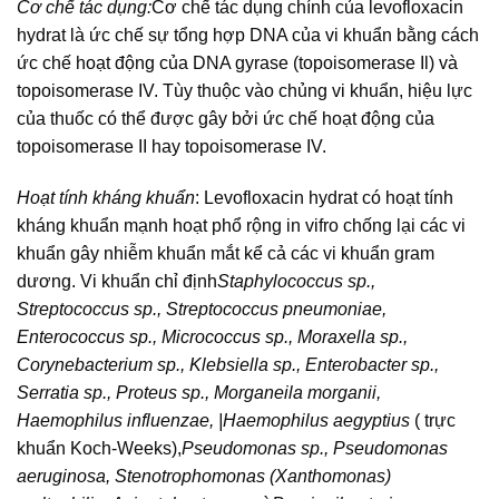
Cơ chế tác dụng:
Cơ chế tác dụng chính của levofloxacin
hydrat là ức chế sự tổng hợp DNA của vi khuẩn bằng cách
ức chế hoạt động của DNA gyrase (topoisomerase Il) và
topoisomerase IV. Tùy thuộc vào chủng vi khuẩn, hiệu lực
của thuốc có thể được gây bởi ức chế hoạt động của
topoisomerase II hay topoisomerase IV.
Hoạt tính kháng khuẩn
: Levofloxacin hydrat có hoạt tính
kháng khuẩn mạnh hoạt phổ rộng in vifro chống lại các vi
khuẩn gây nhiễm khuẩn mắt kể cả các vi khuẩn gram
dương. Vi khuẩn chỉ định
Staphylococcus sp.,
Streptococcus sp., Streptococcus pneumoniae,
Enterococcus sp., Micrococcus sp., Moraxella sp.,
Corynebacterium sp., Klebsiella sp., Enterobacter sp.,
Serratia sp., Proteus sp., Morganeila morganii,
Haemophilus influenzae, |Haemophilus aegyptius
( trực
khuẩn Koch-Weeks),
Pseudomonas sp., Pseudomonas
aeruginosa, Stenotrophomonas (Xanthomonas)