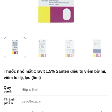
Thuốc nhỏ mắt Cravit 1.5% Santen điều trị viêm bờ mi,
viêm túi lệ, lẹo (5ml)
Quy
Hộp x 5ml
cách
Thành
Levofloxacin
phần