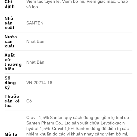
Viêm tắc tuyến lệ, Viêm bờ mi, Viêm giác mạc, Chắp
Chỉ
định
và lẹo
Nhà
sản
SANTEN
xuất
Nước
sản
Nhật Bản
xuất
Xuất
xứ
Nhật Bản
thương
hiệu
Số
đăng
VN-20214-16
ký
Thuốc
cần kê
Có
toa
Cravit 1,5% Santen quy cách đóng gói gồm lọ 5ml do
Santen Pharm Co., Ltd sản xuất chứa Levofloxacin
hydrat 1,5%. Cravit 1,5% Santen dùng để điều trị các
nhiễm khuẩn do các vi khuẩn nhạy cảm: viêm bờ mi,
Mô tả