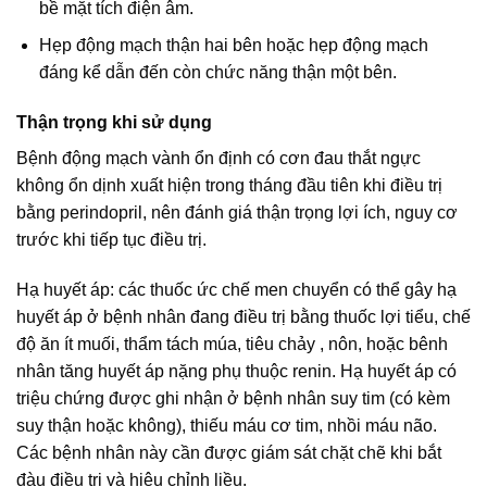
bề mặt tích điện âm.
Hẹp động mạch thận hai bên hoặc hẹp động mạch
đáng kể dẫn đến còn chức năng thận một bên.
Thận trọng khi sử dụng
Bệnh động mạch vành ổn định có cơn đau thắt ngực
không ổn dịnh xuất hiện trong tháng đầu tiên khi điều trị
bằng perindopril, nên đánh giá thận trọng lợi ích, nguy cơ
trước khi tiếp tục điều trị.
Hạ huyết áp: các thuốc ức chế men chuyển có thể gây hạ
huyết áp ở bệnh nhân đang điều trị bằng thuốc lợi tiểu, chế
độ ăn ít muối, thẩm tách múa, tiêu chảy , nôn, hoặc bênh
nhân tăng huyết áp nặng phụ thuộc renin. Hạ huyết áp có
triệu chứng được ghi nhận ở bệnh nhân suy tim (có kèm
suy thận hoặc không), thiếu máu cơ tim, nhồi máu não.
Các bệnh nhân này cần được giám sát chặt chẽ khi bắt
đàu điều trị và hiệu chỉnh liều.