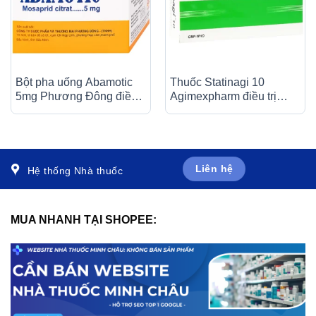
Bột pha uống Abamotic
Thuốc Statinagi 10
5mg Phương Đông điều
Agimexpharm điều trị
trị các triệu chứng tiêu
tăng cholesterol máu,
hóa, viêm dạ dày (30 gói
giảm nguy cơ nhồi máu
x 0,5g)
cơ tim (6 vỉ x 10 viên)
Liên hệ
Hệ thống Nhà thuốc
MUA NHANH TẠI SHOPEE: