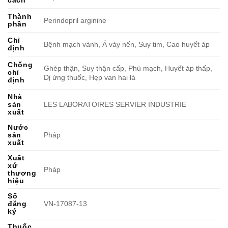
cách
Thành
Perindopril arginine
phần
Chỉ
Bệnh mạch vành, Á vảy nến, Suy tim, Cao huyết áp
định
Chống
Ghép thận, Suy thận cấp, Phù mạch, Huyết áp thấp,
chỉ
Dị ứng thuốc, Hẹp van hai lá
định
Nhà
sản
LES LABORATOIRES SERVIER INDUSTRIE
xuất
Nước
sản
Pháp
xuất
Xuất
xứ
Pháp
thương
hiệu
Số
đăng
VN-17087-13
ký
Thuốc