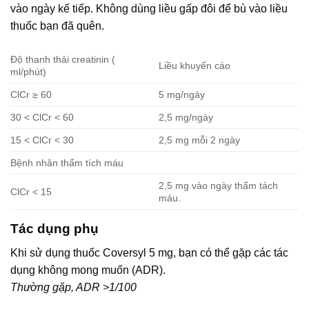
vào ngày kế tiếp. Không dùng liều gấp đôi để bù vào liều
thuốc bạn đã quên.
Độ thanh thải creatinin (
Liều khuyến cáo
ml/phút)
ClCr ≥ 60
5 mg/ngày
30 < ClCr < 60
2,5 mg/ngày
15 < ClCr < 30
2,5 mg mỗi 2 ngày
Bệnh nhân thẩm tích máu
2,5 mg vào ngày thẩm tách
ClCr < 15
máu.
Tác dụng phụ
Khi sử dụng thuốc Coversyl 5 mg, bạn có thể gặp các tác
dụng không mong muốn (ADR).
Thường gặp, ADR >1/100