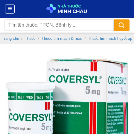
Chuyển
đến
nội
Tìm
dung
kiếm:
Trang chủ
/
Thuốc
/
Thuốc tim mạch & máu
/
Thuốc tim mạch huyết áp