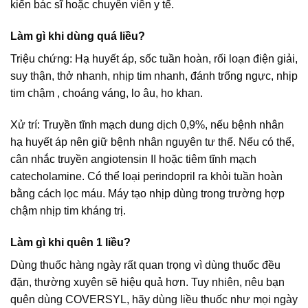
kiến bác sĩ hoặc chuyên viên y tế.
Làm gì khi dùng quá liều?
Triệu chứng: Hạ huyết áp, sốc tuần hoàn, rối loạn điện giải,
suy thận, thở nhanh, nhịp tim nhanh, đánh trống ngực, nhịp
tim chậm , choáng váng, lo âu, ho khan.
Xử trí: Truyền tĩnh mạch dung dịch 0,9%, nếu bệnh nhân
hạ huyết áp nên giữ bệnh nhân nguyên tư thế. Nếu có thể,
cân nhắc truyền angiotensin II hoặc tiêm tĩnh mạch
catecholamine. Có thể loại perindopril ra khỏi tuần hoàn
bằng cách lọc máu. Máy tạo nhịp dùng trong trường hợp
chậm nhịp tim kháng trị.
Làm gì khi quên 1 liều?
Dùng thuốc hàng ngày rất quan trọng vì dùng thuốc đều
đặn, thường xuyên sẽ hiệu quả hơn. Tuy nhiên, nêu bạn
quên dùng COVERSYL, hãy dùng liều thuốc như mọi ngày