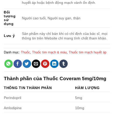
huyết áp hoặc bệnh động mạch vành ổn định.
Đối
tượng
Người cao tuổi, Người suy gan, thận
sử
dụng
Sản phẩm này chỉ bán khi có chỉ định của bác sĩ, mọi
Lưu ý
thông tin trên Website chỉ mang tính chất tham khảo.
Danh mục:
Thuốc
,
Thuốc tim mạch & máu
,
Thuốc tim mạch huyết áp
Thành phần của Thuốc Coveram 5mg/10mg
THÔNG TIN THÀNH PHẦN
HÀM LƯỢNG
Perindopril
5mg
Amlodipine
10mg