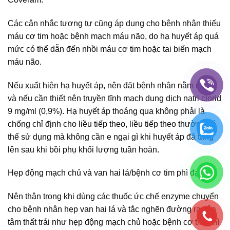
Các cân nhắc tương tự cũng áp dụng cho bệnh nhân thiếu
máu cơ tim hoặc bệnh mạch máu não, do hạ huyết áp quá
mức có thể dẫn đến nhồi máu cơ tim hoặc tai biến mạch
máu não.
Nếu xuất hiện hạ huyết áp, nên đặt bệnh nhân nằm ngửa
và nếu cần thiết nên truyền tĩnh mạch dung dịch natri clorid
9 mg/ml (0,9%). Hạ huyết áp thoáng qua không phải là
chống chỉ định cho liều tiếp theo, liều tiếp theo thường có
thể sử dụng mà không cần e ngại gì khi huyết áp đã tăng
lên sau khi bồi phụ khối lượng tuần hoàn.
Hẹp động mạch chủ và van hai lá/bệnh cơ tim phì đại:
Nên thận trọng khi dùng các thuốc ức chế enzyme chuyển
cho bệnh nhân hẹp van hai lá và tắc nghẽn đường ra của
tâm thất trái như hẹp động mạch chủ hoặc bệnh cơ tim phì