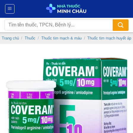
Chuyển
đến
nội
Tìm
dung
kiếm:
Trang chủ
/
Thuốc
/
Thuốc tim mạch & máu
/
Thuốc tim mạch huyết áp