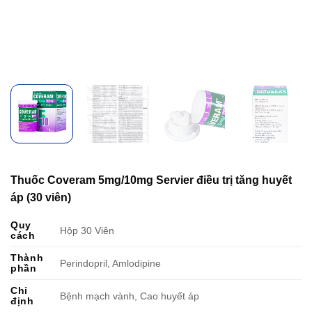
Thuốc Coveram 5mg/10mg Servier điều trị tăng huyết
áp (30 viên)
Quy
Hộp 30 Viên
cách
Thành
Perindopril, Amlodipine
phần
Chỉ
Bệnh mạch vành, Cao huyết áp
định