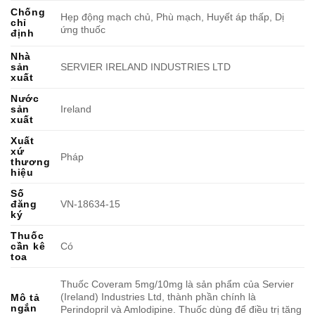
Chống
Hẹp động mạch chủ, Phù mạch, Huyết áp thấp, Dị
chỉ
ứng thuốc
định
Nhà
sản
SERVIER IRELAND INDUSTRIES LTD
xuất
Nước
sản
Ireland
xuất
Xuất
xứ
Pháp
thương
hiệu
Số
đăng
VN-18634-15
ký
Thuốc
cần kê
Có
toa
Thuốc Coveram 5mg/10mg là sản phẩm của Servier
(Ireland) Industries Ltd, thành phần chính là
Mô tả
ngắn
Perindopril và Amlodipine. Thuốc dùng để điều trị tăng