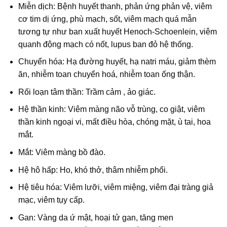
Miễn dịch: Bệnh huyết thanh, phản ứng phản vệ, viêm
cơ tim dị ứng, phù mạch, sốt, viêm mạch quá mẫn
tương tự như ban xuất huyết Henoch-Schoenlein, viêm
quanh động mạch có nốt, lupus ban đỏ hệ thống.
Chuyển hóa: Hạ đường huyết, hạ natri máu, giảm thèm
ăn, nhiễm toan chuyển hoá, nhiễm toan ống thận.
Rối loạn tâm thần: Trầm cảm , ảo giác.
Hệ thần kinh: Viêm màng não vỗ trùng, co giật, viêm
thần kinh ngoại vi, mất điều hòa, chóng mặt, ù tai, hoa
mắt.
Mắt: Viêm màng bồ đào.
Hệ hô hấp: Ho, khó thở, thâm nhiễm phổi.
Hệ tiêu hóa: Viêm lưỡi, viêm miệng, viêm đại tràng giả
mạc, viêm tụy cấp.
Gan: Vàng da ứ mật, hoại tử gan, tăng men