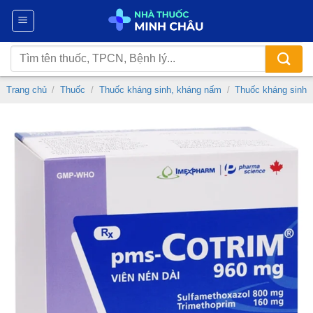
Chuyển
đến
nội
Tìm
dung
kiếm:
Trang chủ
/
Thuốc
/
Thuốc kháng sinh, kháng nấm
/
Thuốc kháng sinh