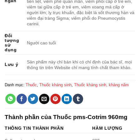
ngắn
tiền liệt, viêm phế quản mãn, viêm phổi cấp ở trẻ em,
viêm tai giữa cấp ở trẻ em, viêm xoang má cấp ở
người lớn; lỵ trực khuẩn, đặc biệt là sốt thương hàn và
viêm đại tràng Sigma; viêm phổi do Pneumocystis
carinii.
Đối
tượng
Người cao tuổi
sử
dụng
Sản phẩm này chỉ bán khi có chỉ định của bác sĩ, mọi
Lưu ý
thông tin trên Website chỉ mang tính chất tham khảo.
Danh mục:
Thuốc
,
Thuốc kháng sinh
,
Thuốc kháng sinh, kháng nấm
Thành phần của Thuốc pms-Cotrim 960mg
THÔNG TIN THÀNH PHẦN
HÀM LƯỢNG