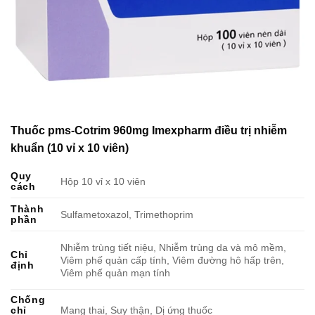
Thuốc pms-Cotrim 960mg Imexpharm điều trị nhiễm
khuẩn (10 vỉ x 10 viên)
Quy
Hộp 10 vỉ x 10 viên
cách
Thành
Sulfametoxazol, Trimethoprim
phần
Nhiễm trùng tiết niệu, Nhiễm trùng da và mô mềm,
Chỉ
Viêm phế quản cấp tính, Viêm đường hô hấp trên,
định
Viêm phế quản mạn tính
Chống
chỉ
Mang thai, Suy thận, Dị ứng thuốc