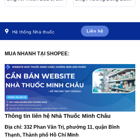
trường hợp buồn nôn và
trị các triệu chứng tiêu
nôn (30 ống)
hóa, viêm dạ dày (30 gói
x 0,5g)
Liên hệ
Hệ thống Nhà thuốc
MUA NHANH TẠI SHOPEE:
Thông tin liên hệ Nhà Thuốc Minh Châu
Địa chỉ:
332 Phan Văn Trị, phường 11, quận Bình
Thạnh, Thành phố Hồ Chí Minh