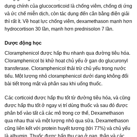
dụng chính của glucocorticoid là chống viêm, chống dị ứng
và ức chế miễn dịch, còn tác dụng đến cân bằng điện giải
thì rất ít. Về hoạt lực chống viêm, dexamethason mạnh hơn
hydrocortison 30 lần, mạnh hơn prednisolon 7 lần.
Dược động học
Cloramphenicol được hấp thu nhanh qua đường tiêu hóa.
Cloramphenicol bị khử hoạt chủ yếu ở gan do glucuronyl
transferase. Cloramphenicol thải trừ chủ yếu trong nước
tiểu. Một lượng nhỏ cloramphenicol dưới dạng không đổi
bài tiết trong mật và phân sau khi uống thuốc.
Các corticoid được hấp thu tốt từ đường tiêu hóa, và cũng
được hấp thu tốt ở ngay vị trí dùng thuốc và sau đó được
phân bố vào tất cả các mô trong cơ thể, Dexamethason
qua nhau thai và một lượng nhỏ qua sữa. Dexamethason
cũng liên kết với protein huyết tương (tới 77%) và chủ yếu
là albumin. Thuốc được hấp thu cao ở gan, thận và các