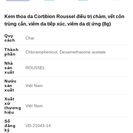
Kem thoa da Cortibion Roussel điều trị chàm, vết côn
trùng cắn, viêm da tiếp xúc, viêm da dị ứng (8g)
Quy
Chai
cách
Thành
Chloramphenicol, Dexamethasone acetate
phần
Nhà
sản
ROUSSEL
xuất
Nước
sản
Việt Nam
xuất
Xuất
xứ
Việt Nam
thương
hiệu
Số
đăng
VD-21043-14
ký