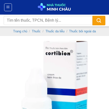
Chuyển
đến
nội
Tìm
dung
kiếm:
Trang chủ
/
Thuốc
/
Thuốc da liễu
/
Thuốc bôi ngoài da