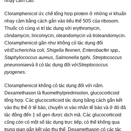
nhạy cảm cao.
Cloramphenicol ức chế tổng hợp protein ở những vi khuẩn
nhạy cảm bằng cách gắn vào tiểu thể 50S của ribosom.
Thuốc có cùng vị trí tác dụng với erythromycin,
clindamycin, lincomycin, oleandomycin và troleandomycin.
Cloramphenicol gần như không có tác dụng đối
với
Escherichia coli, Shigella flexneri, Enterobacfer spp.,
Staphylococcus aureus, Salmonella typhi, Streptococcus
pneunoniae
và ít có tác dụng đối với
Streptococcus
pyogenes.
Cloramphenicol không có tác dụng đối với nấm.
Dexamethason là fluomethylprednisolon, glucocorticoid
tổng hợp. Các glucocorticoid tác dụng bằng cách gắn kết
vào thụ thể ở tế bào, chuyển vị vào nhân tế bào và ở đó đã
tác động đến 1 số gen được dịch mã. Các glucocorticoid
cũng còn có một số tác dụng trực tiếp, có thể không qua
trung gian gắn kết vào thụ thể. Dexamethason có các tác