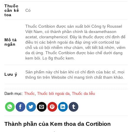
Thuốc
cần kê
Có
toa
Thuốc Cortibion được sản xuất bởi Công ty Roussel
Việt Nam, có thành phần chính là dexamethason
acetat, cloramphenicol. Đây là thuốc được chỉ định để
Mô tả
điều trị các bệnh ngoài da đáp ứng với corticoid tại
ngắn
chỗ và có bội nhiễm như chàm, vết tiết bã nhờn, viêm
da dị ứng. Thuốc Cortibion được bào chế dưới dạng
kem bôi. Lọ 8g thuốc kem.
Sản phẩm này chỉ bán khi có chỉ định của bác sĩ, mọi
Lưu ý
thông tin trên Website chỉ mang tính chất tham khảo.
Danh mục:
Thuốc
,
Thuốc bôi ngoài da
,
Thuốc da liễu
Thành phần của Kem thoa da Cortibion