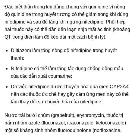
Đặc biệt thận trọng khi dùng chung với quinidine vì nồng
độ quinidine trong huyết tương có thể giảm trong khi dùng
nifedipine và sau đó tăng khi ngưng nifedipine: Phối hợp
hai thuốc này có thể dần đến loạn nhịp thất ác tỉnh (khoảng
QT trong điện tâm đổ kéo dài một cách bệnh lý).
Diltiazem làm tăng nồng độ nifedipine trong huyết
thanh;
Nifedipine có thể làm tăng tác dụng chống đông máu
của các dẫn xuất coumarine;
Do việc nifedipine được chuyển hóa qua men CYP3A4
nên các thuốc ức chế hay gây cảm ứng men này có thể
làm thay đổi sự chuyển hóa của nifedipine;
Nước trái bưởi chùm (grapefruit), erythromycin, thuốc trị
nấm nhóm azole (fluconazol, itraconazole, ketoconazole)
một số kháng sinh nhóm fluoroquinolone (norfloxacine,