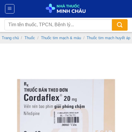
Chuyển
đến
nội
Tìm
dung
kiếm:
Trang chủ
/
Thuốc
/
Thuốc tim mạch & máu
/
Thuốc tim mạch huyết áp