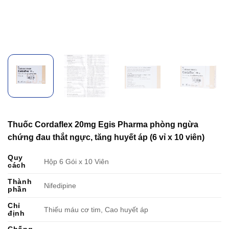
Thuốc Cordaflex 20mg Egis Pharma phòng ngừa
chứng đau thắt ngực, tăng huyết áp (6 vỉ x 10 viên)
Quy
Hộp 6 Gói x 10 Viên
cách
Thành
Nifedipine
phần
Chỉ
Thiếu máu cơ tim, Cao huyết áp
định
Chống