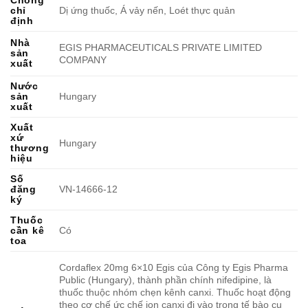
chỉ
Dị ứng thuốc, Á vảy nến, Loét thực quản
định
Nhà
EGIS PHARMACEUTICALS PRIVATE LIMITED
sản
COMPANY
xuất
Nước
sản
Hungary
xuất
Xuất
xứ
Hungary
thương
hiệu
Số
đăng
VN-14666-12
ký
Thuốc
cần kê
Có
toa
Cordaflex 20mg 6×10 Egis của Công ty Egis Pharma
Public (Hungary), thành phần chính nifedipine, là
thuốc thuộc nhóm chẹn kênh canxi. Thuốc hoạt động
theo cơ chế ức chế ion canxi đi vào trong tế bào cụ