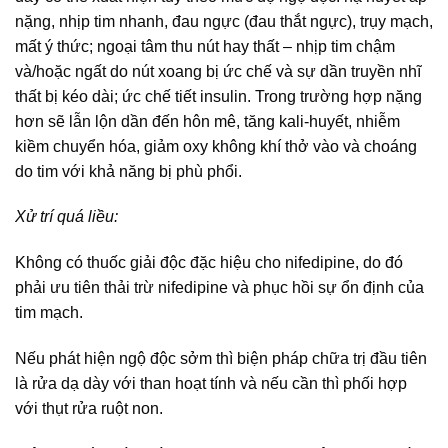
nặng, nhịp tim nhanh, đau ngực (đau thắt ngực), trụy mạch,
mất ý thức; ngoại tâm thu nút hay thất – nhịp tim chậm
và/hoặc ngất do nút xoang bị ức chế và sự dần truyền nhĩ
thất bị kéo dài; ức chế tiết insulin. Trong trường hợp nặng
hơn sẽ lẫn lộn dần đến hôn mê, tăng kali-huyết, nhiễm
kiềm chuyển hóa, giảm oxy không khí thở vào và choáng
do tim với khả năng bị phù phổi.
Xử trí quá liều:
Không có thuốc giải độc đặc hiệu cho nifedipine, do đó
phải ưu tiên thải trừ nifedipine và phục hồi sự ổn định của
tim mạch.
Nếu phát hiện ngộ độc sởm thì biện pháp chữa trị đầu tiên
là rửa dạ dày với than hoạt tính và nếu cần thì phối hợp
với thụt rửa ruột non.