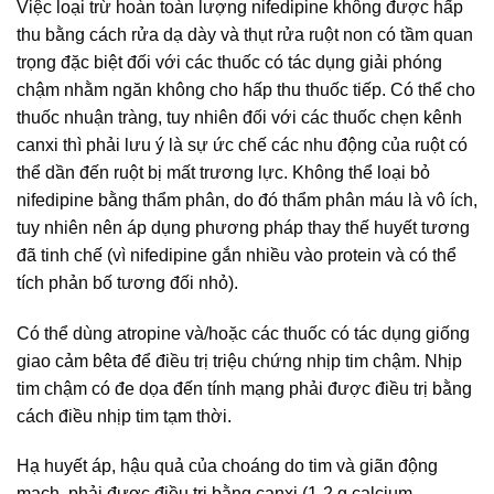
Việc loại trừ hoàn toàn lượng nifedipine không được hấp
thu bằng cách rửa dạ dày và thụt rửa ruột non có tầm quan
trọng đặc biệt đối với các thuốc có tác dụng giải phóng
chậm nhằm ngăn không cho hấp thu thuốc tiếp. Có thể cho
thuốc nhuận tràng, tuy nhiên đối với các thuốc chẹn kênh
canxi thì phải lưu ý là sự ức chế các nhu động của ruột có
thể dần đến ruột bị mất trương lực. Không thể loại bỏ
nifedipine bằng thẩm phân, do đó thẩm phân máu là vô ích,
tuy nhiên nên áp dụng phương pháp thay thế huyết tương
đã tinh chế (vì nifedipine gắn nhiều vào protein và có thể
tích phản bố tương đối nhỏ).
Có thể dùng atropine và/hoặc các thuốc có tác dụng giống
giao cảm bêta để điều trị triệu chứng nhịp tim chậm. Nhịp
tim chậm có đe dọa đến tính mạng phải được điều trị bằng
cách điều nhịp tim tạm thời.
Hạ huyết áp, hậu quả của choáng do tim và giãn động
mạch, phải được điều trị bằng canxi (1-2 g calcium