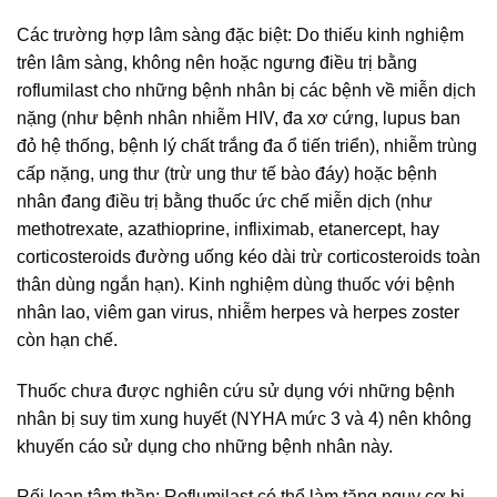
Các trường hợp lâm sàng đặc biệt: Do thiếu kinh nghiệm
trên lâm sàng, không nên hoặc ngưng điều trị bằng
roflumilast cho những bệnh nhân bị các bệnh về miễn dịch
nặng (như bệnh nhân nhiễm HIV, đa xơ cứng, lupus ban
đỏ hệ thống, bệnh lý chất trắng đa ổ tiến triển), nhiễm trùng
cấp nặng, ung thư (trừ ung thư tế bào đáy) hoặc bệnh
nhân đang điều trị bằng thuốc ức chế miễn dịch (như
methotrexate, azathioprine, infliximab, etanercept, hay
corticosteroids đường uống kéo dài trừ corticosteroids toàn
thân dùng ngắn hạn). Kinh nghiệm dùng thuốc với bệnh
nhân lao, viêm gan virus, nhiễm herpes và herpes zoster
còn hạn chế.
Thuốc chưa được nghiên cứu sử dụng với những bệnh
nhân bị suy tim xung huyết (NYHA mức 3 và 4) nên không
khuyến cáo sử dụng cho những bệnh nhân này.
Rối loạn tâm thần: Roflumilast có thể làm tăng nguy cơ bị