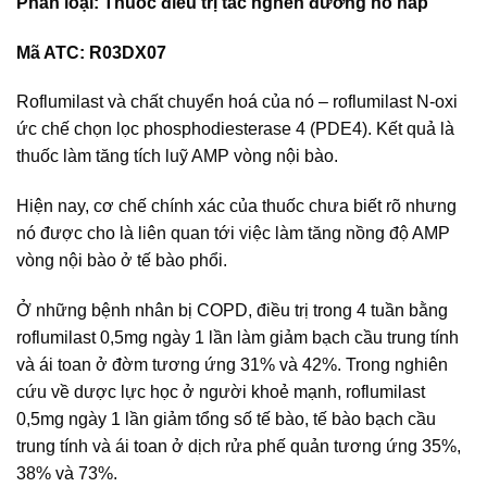
Phân loại: Thuốc điều trị tắc nghẽn đường hô hấp
Mã ATC: R03DX07
Roflumilast và chất chuyển hoá của nó – roflumilast N-oxi
ức chế chọn lọc phosphodiesterase 4 (PDE4). Kết quả là
thuốc làm tăng tích luỹ AMP vòng nội bào.
Hiện nay, cơ chế chính xác của thuốc chưa biết rõ nhưng
nó được cho là liên quan tới việc làm tăng nồng độ AMP
vòng nội bào ở tế bào phổi.
Ở những bệnh nhân bị COPD, điều trị trong 4 tuần bằng
roflumilast 0,5mg ngày 1 lần làm giảm bạch cầu trung tính
và ái toan ở đờm tương ứng 31% và 42%. Trong nghiên
cứu về dược lực học ở người khoẻ mạnh, roflumilast
0,5mg ngày 1 lần giảm tổng số tế bào, tế bào bạch cầu
trung tính và ái toan ở dịch rửa phế quản tương ứng 35%,
38% và 73%.