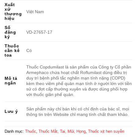
Xuất
xứ
Việt Nam
thương
hiệu
Số
đăng
VD-27657-17
ký
Thuốc
cần kê
Có
toa
Thuốc Copdumilast là sản phẩm của Công ty Cổ phần
Armephaco chứa hoạt chất Roflumilast dùng điều trị
duy trì bệnh phổi tắc nghẽn mạn tính nặng (COPD)
Mô tả
ngắn
kèm theo viêm phế quản mạn tính ở người lớn với tiền
sử có đợt cấp thường xuyên và được dùng phối hợp
với thuốc giãn phế quản.
Sản phẩm này chỉ bán khi có chỉ định của bác sĩ, mọi
Lưu ý
thông tin trên Website chỉ mang tính chất tham khảo.
Danh mục:
Thuốc
,
Thuốc Mắt, Tai, Mũi, Họng
,
Thuốc xịt hen suyễn