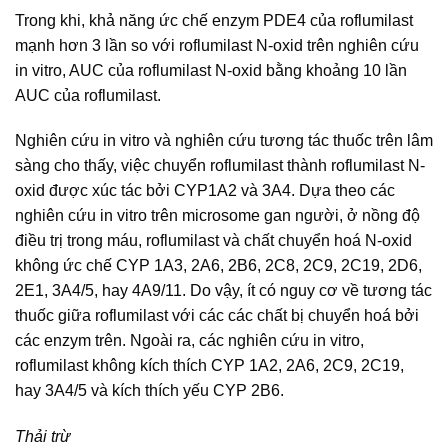
Trong khi, khả năng ức chế enzym PDE4 của roflumilast
mạnh hơn 3 lần so với roflumilast N-oxid trên nghiên cứu
in vitro, AUC của roflumilast N-oxid bằng khoảng 10 lần
AUC của roflumilast.
Nghiên cứu in vitro và nghiên cứu tương tác thuốc trên lâm
sàng cho thấy, việc chuyển roflumilast thành roflumilast N-
oxid được xúc tác bởi CYP1A2 và 3A4. Dựa theo các
nghiên cứu in vitro trên microsome gan người, ở nồng độ
điều trị trong máu, roflumilast và chất chuyển hoá N-oxid
không ức chế CYP 1A3, 2A6, 2B6, 2C8, 2C9, 2C19, 2D6,
2E1, 3A4/5, hay 4A9/11. Do vậy, ít có nguy cơ về tương tác
thuốc giữa roflumilast với các các chất bị chuyển hoá bởi
các enzym trên. Ngoài ra, các nghiên cứu in vitro,
roflumilast không kích thích CYP 1A2, 2A6, 2C9, 2C19,
hay 3A4/5 và kích thích yếu CYP 2B6.
Thải trừ