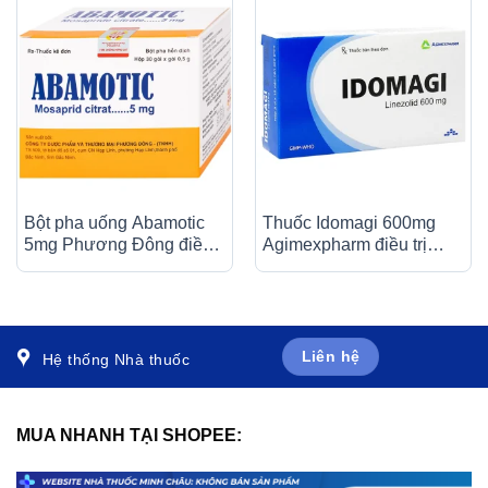
Bột pha uống Abamotic
Thuốc Idomagi 600mg
5mg Phương Đông điều
Agimexpharm điều trị
trị các triệu chứng tiêu
nhiễm trùng do
hóa, viêm dạ dày (30 gói
Enterococcus faecum (3
x 0,5g)
vỉ x 10 viên)
Liên hệ
Hệ thống Nhà thuốc
MUA NHANH TẠI SHOPEE: