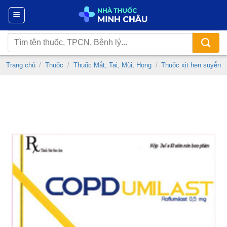
Chuyển
đến
nội
Tìm
dung
kiếm:
Trang chủ
/
Thuốc
/
Thuốc Mắt, Tai, Mũi, Họng
/
Thuốc xịt hen suyễn