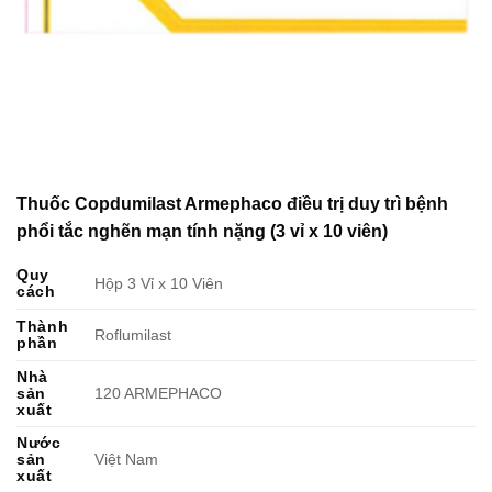
Thuốc Copdumilast Armephaco điều trị duy trì bệnh
phổi tắc nghẽn mạn tính nặng (3 vỉ x 10 viên)
Quy
Hộp 3 Vỉ x 10 Viên
cách
Thành
Roflumilast
phần
Nhà
sản
120 ARMEPHACO
xuất
Nước
sản
Việt Nam
xuất